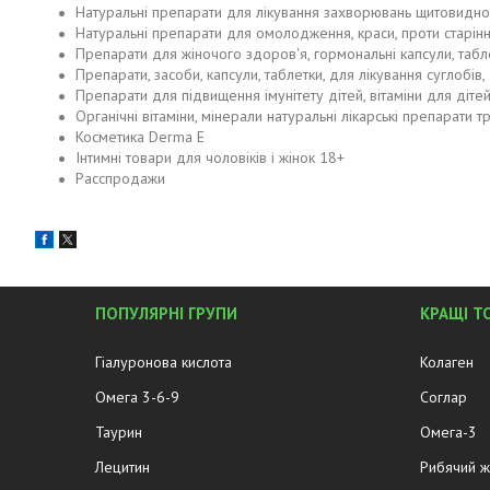
Натуральні препарати для лікування захворювань щитовидно
Натуральні препарати для омолодження, краси, проти старіння
Препарати для жіночого здоров'я, гормональні капсули, табле
Препарати, засоби, капсули, таблетки, для лікування суглобів, 
Препарати для підвищення імунітету дітей, вітаміни для дітей
Органічні вітаміни, мінерали натуральні лікарські препарати т
Косметика Derma E
Інтимні товари для чоловіків і жінок 18+
Расспродажи
ПОПУЛЯРНІ ГРУПИ
КРАЩІ Т
Гіалуронова кислота
Колаген
Омега 3-6-9
Соглар
Таурин
Омега-3
Лецитин
Рибячий 