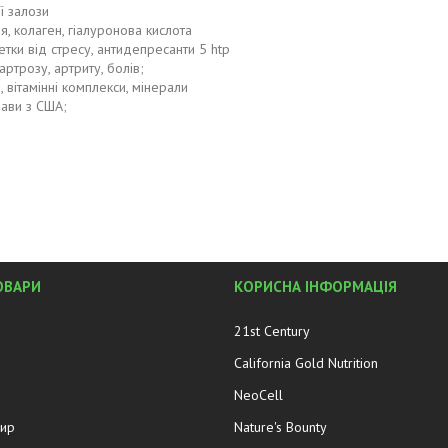
ї залози
, колаген, гіалуронова кислота
тки від стресу, антидепресанти 5 htp
артрозу, артриту, болів;
, вітамінні комплекси, мінерали
рави з США;
ОВАРИ
КОРИСНА ІНФОРМАЦІЯ
21st Century
California Gold Nutrition
NeoCell
жир
Nature's Bounty