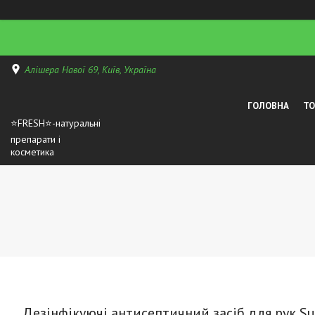
Алішера Навої 69, Київ, Україна
ГОЛОВНА
Т
⭐FRESH⭐-натуральні
препарати і
косметика
Дезінфікуючі антисептичний засіб для рук Sup