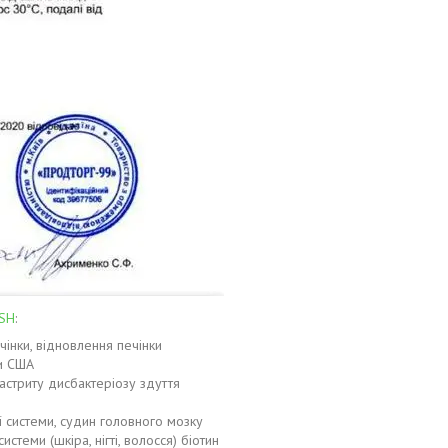
SH
:
чінки, відновлення печінки
ди США
гастриту дисбактеріозу здуття
 системи, судин головного мозку
теми (шкіра, нігті, волосся) біотин