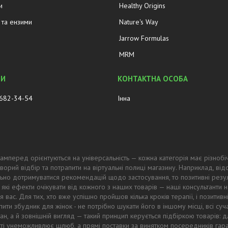
и
Healthy Origins
та ензими
Nature's Way
Jarrow Formulas
MRM
 682-34-54
Інна
амперед орієнтуються на універсальність — кожна категорія має різнобі
ворий відбір та потрапити на віртуальні полиці магазину. Наприклад, в
ьно дотримуватися рекомендацій щодо застосування, то позитивні резул
 які ефекти очікувати від кожного з наших товарів — наші консультанти
 вас. Для тих, хто вже успішно пройшов кілька кроків терапії, і позитив
ти збудник для жінок - не потрібно шукати його в іншому місці, всі суч
тан, а й зовнішній вигляд — такий принцип керується підбіркою товарів
ості унеможливлює шлюб, а прямі поставки за винятком посередників гар