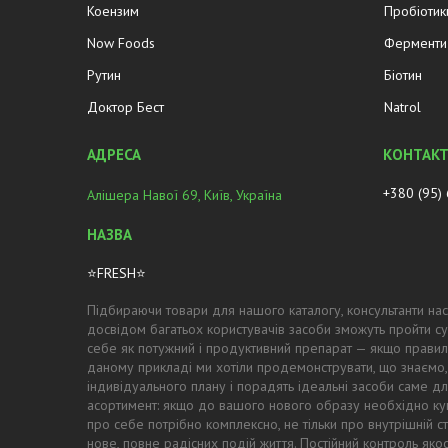
Коензим
Пробіотик
Now Foods
Ферменти 
Рутин
Біотин
Доктор Бест
Natrol
+380 (95)
Алішера Навої 69, Київ, Україна
⭐FRESH⭐
Підбираючи товари для нашого каталогу, консультанти нас
досвідом багатьох користувачів засоби зможуть пройти су
себе як потужний і продуктивний препарат — якщо правил
даному прикладі ми хотіли продемонструвати, що знаємо,
індивідуального плану і порадять ідеальні засоби саме для
асортимент: якщо до вашого нового образу необхідно купи
про себе потрібно комплексно, не тільки про внутрішній с
нове, повне радісних подій життя. Постійний контроль як