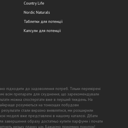
Country Life
Nordic Naturals
Таблетки для потенції
Капсули для потенції
чно підходити до задоволення потреб. Тільки перевірені
ідомі всім препарати для схуднення, що зарекомендували
ьтати можна спостерігати вже в перший тиждень. На
 найкраще розуміються на тонкощах побудови
ні результати стали виразно виявлятися, ми розширили
асні моделі вже представлені в нашому каталозі. Дбати
: для завершення образу достатньо купити парфуми і почати
антують низьку планку цін. Бажаємо приємних покупок!