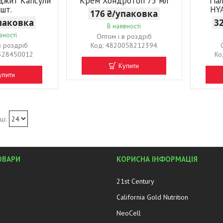
джит Капсули
Крем Хондротоп 75 мл
Гіа
 шт.
HYA
176 ₴/упаковка
упаковка
3
В наявності
вності
Оптом і в роздріб
в роздріб
4820058212394
328450012
Купити
упити
ОВАРИ
КОРИСНА ІНФОРМАЦІЯ
21st Century
California Gold Nutrition
NeoCell