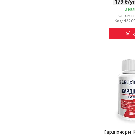
179 ₴/
В ная
Оптом і 
4820
К
Кардіонорм К