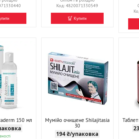
в роздріб
Оптом і в роздріб
071330440
4820071330549
упити
Купити
raderm 150 мл
Мумійо очищене Shilajitasia
Таблет
30
упаковка
2
194 ₴/упаковка
вності