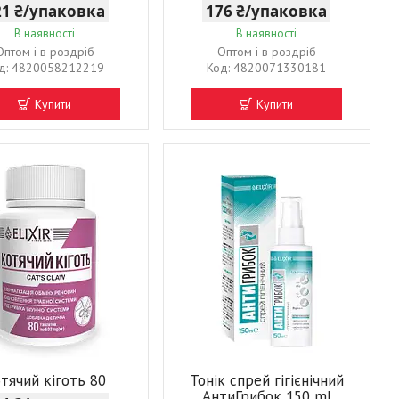
21 ₴/упаковка
176 ₴/упаковка
В наявності
В наявності
Оптом і в роздріб
Оптом і в роздріб
4820058212219
4820071330181
Купити
Купити
тячий кіготь 80
Тонік спрей гігієнічний
АнтиГрибок 150 ml