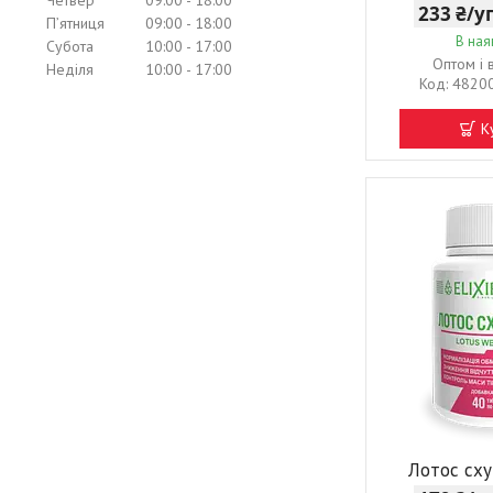
Четвер
09:00
18:00
233 ₴/
Пʼятниця
09:00
18:00
В ная
Субота
10:00
17:00
Оптом і 
Неділя
10:00
17:00
4820
К
Лотос сх