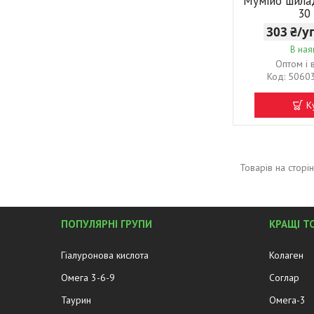
Мумійо шила
30
303 ₴/
В ная
Оптом і 
5060
К
ПОПУЛЯРНІ ГРУПИ
КРАЩІ Т
Гіалуронова кислота
Колаген
Омега 3-6-9
Соглар
Таурин
Омега-3