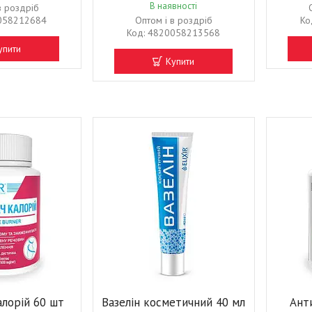
В наявності
в роздріб
058212684
Оптом і в роздріб
4820058213568
упити
Купити
алорій 60 шт
Вазелін косметичний 40 мл
Ант