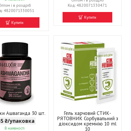
Оптом і в роздріб
Оптом і в роздріб
4820071330471
4820071330051
Купити
Купити
ки Ашваганда 30 шт.
Гель харчовий СТИК-
РЯТОВНИК Сорбувальний з
35 ₴/упаковка
діоксидом кремнію 10 ml
В наявності
10