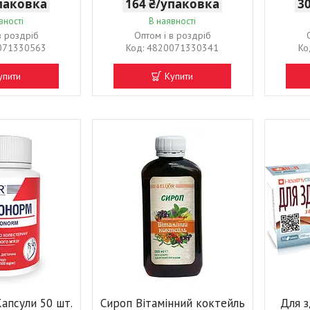
упаковка
164 ₴/упаковка
3
вності
В наявності
в роздріб
Оптом і в роздріб
071330563
4820071330341
упити
Купити
апсули 50 шт.
Сироп Вітамінний коктейль
Для з