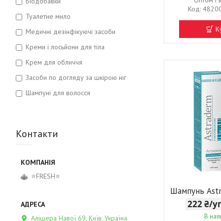
Оптом і 
Біодобавки
4820
Туалетне мило
К
Медичні дезінфікуючі засоби
Креми і лосьйони для тіла
Крем для обличчя
Засоби по догляду за шкірою ніг
Шампуні для волосся
Контакти
⭐FRESH⭐
Шампунь Ast
222 ₴/
В ная
Алішера Навої 69, Київ, Україна