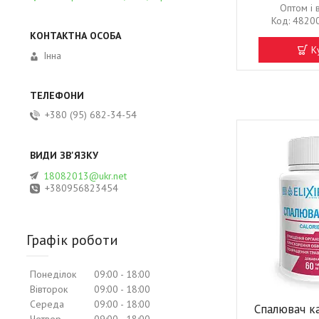
Оптом і 
4820
К
Інна
+380 (95) 682-34-54
18082013@ukr.net
+380956823454
Графік роботи
Понеділок
09:00
18:00
Вівторок
09:00
18:00
Середа
09:00
18:00
Спалювач к