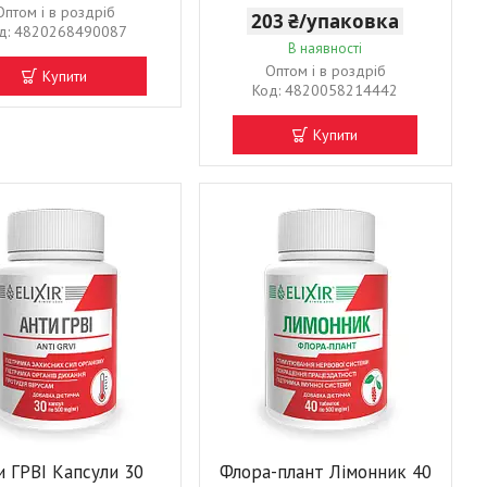
Оптом і в роздріб
203 ₴/упаковка
4820268490087
В наявності
Оптом і в роздріб
Купити
4820058214442
Купити
и ГРВІ Капсули 30
Флора-плант Лімонник 40