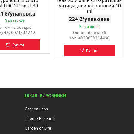
луронова кислота
Гель харчовий Стік-рятівник
LURONIC acid 30
Антацидний вітрогінний 10
ml
21 ₴/упаковка
224 ₴/упаковка
В наявності
В наявності
Оптом і в роздріб
4820071331249
Оптом і в роздріб
4820058214466
Купити
Купити
ЦІКАВІ ВИРОБНИКИ
Carlson Labs
Thorne Research
Garden of Life