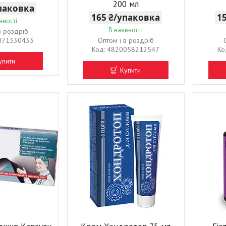
200 мл
упаковка
165 ₴/упаковка
1
вності
В наявності
в роздріб
071330433
Оптом і в роздріб
4820058212547
упити
Купити