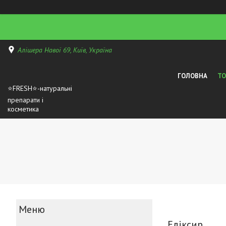
Алішера Навої 69, Київ, Україна
ГОЛОВНА
Т
⭐FRESH⭐-натуральні
препарати і
косметика
Еліксир