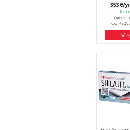
353 ₴/
В ная
Оптом і 
4820
К