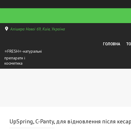
Алішера Навої 69, Київ, Україна
ГОЛОВНА
Т
⭐FRESH⭐-натуральні
препарати і
косметика
UpSpring, C-Panty, для відновлення після кеса