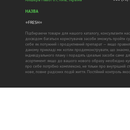
⭐FRESH⭐
Підбираючи товари для нашого каталогу, консультанти нас
досвідом багатьох користувачів засоби зможуть пройти су
себе як потужний і продуктивний препарат — якщо правил
даному прикладі ми хотіли продемонструвати, що знаємо,
індивідуального плану і порадять ідеальні засоби саме для
асортимент: якщо до вашого нового образу необхідно купи
про себе потрібно комплексно, не тільки про внутрішній с
нове, повне радісних подій життя. Постійний контроль як