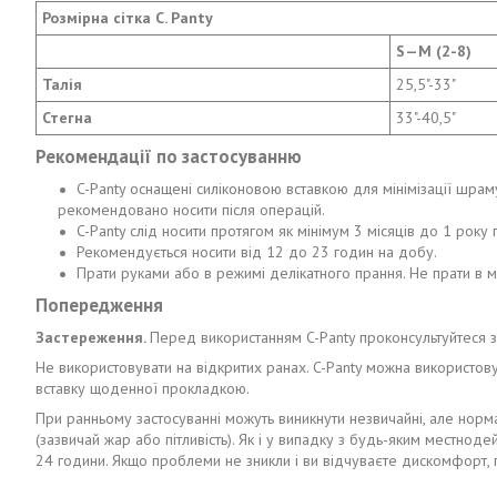
Розмірна сітка C. Panty
S—M (2-8)
Талія
25,5"-33"
Стегна
33"-40,5"
Рекомендації по застосуванню
C-Panty оснащені силіконовою вставкою для мінімізації шрам
рекомендовано носити після операцій.
C-Panty слід носити протягом як мінімум 3 місяців до 1 року п
Рекомендується носити від 12 до 23 годин на добу.
Прати руками або в режимі делікатного прання. Не прати в м
Попередження
Застереження.
Перед використанням C-Panty проконсультуйтеся з
Не використовувати на відкритих ранах. C-Panty можна використовув
вставку щоденної прокладкою.
При ранньому застосуванні можуть виникнути незвичайні, але норма
(зазвичай жар або пітливість). Як і у випадку з будь-яким местноде
24 години. Якщо проблеми не зникли і ви відчуваєте дискомфорт, п