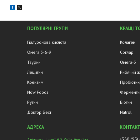
ПОПУЛЯРНІ ГРУПИ
КРАЩІ Т
Гіалуронова кислота
Колаген
Омега 3-6-9
Соглар
Таурин
Омега-3
Лецитин
Рибячий 
Коензим
Пробіотик
Now Foods
Ферменти 
Рутин
Біотин
Доктор Бест
Natrol
+380 (95)
Алішера Навої 69, Київ, Україна