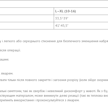
L—XL (10-16)
33,5"-39"
41"-45,5"
у і легкого або середнього стиснення для безпечного зменшення набрякл
ісля операції.
ашині.
 лікарем.
ати тільки після повного закриття і загоєння розрізу (коли зійде скори
льні симптоми, такі як свербіж і невеликий дискомфорт у животі. Як з б
йствующим матеріалом, може виникнути деякі реакції (такі як теплова вис
рипиніть використання і проконсультуйтеся з лікарем.