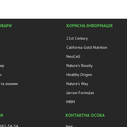
ОВАРИ
КОРИСНА ІНФОРМАЦІЯ
21st Century
California Gold Nutrition
NeoCell
жир
Nature's Bounty
и
Healthy Origins
та ензими
Nature's Way
Jarrow Formulas
MRM
 682-34-54
Інна