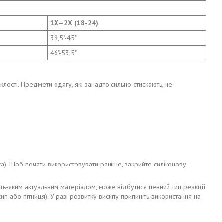
1X—2X (18-24)
39,5"-45"
46"-53,5"
ості. Предмети одягу, які занадто сильно стискають, не
нка). Щоб почати використовувати раніше, закрийте силіконову
удь-яким актуальним матеріалом, може відбутися певний тип реакції
ип або пітниця). У разі розвитку висипу припиніть використання на