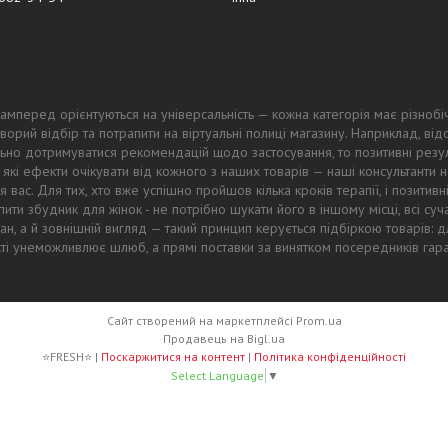
амперед орієнтуються на універсальність — кожна категорія має різнобі
ворий відбір та потрапити на віртуальні полиці магазину. Наприклад, в
ьно дотримуватися рекомендацій щодо застосування, то позитивні резул
 які ефекти очікувати від кожного з наших товарів — наші консультанти
 вас. Для тих, хто вже успішно пройшов кілька кроків терапії, і позитив
ти збудник для жінок - не потрібно шукати його в іншому місці, всі суч
тан, а й зовнішній вигляд — такий принцип керується підбіркою товарів
ості унеможливлює шлюб, а прямі поставки за винятком посередників гар
Сайт створений на маркетплейсі
Prom.ua
Продавець на Bigl.ua
⭐FRESH⭐ |
Поскаржитися на контент
|
Політика конфіденційності
Select Language
▼