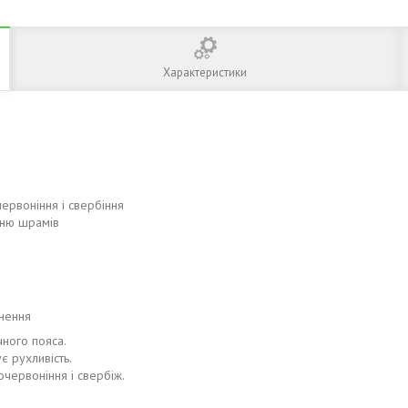
Характеристики
ервоніння і свербіння
нню шрамів
снення
ного пояса.
є рухливість.
червоніння і свербіж.