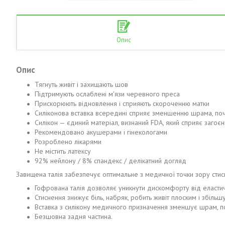
Опис
Опис
Тягнуть живіт і захищають шов
Підтримують ослаблені м'язи черевного преса
Прискорюють відновлення і сприяють скороченню матки
Силіконова вставка всередині сприяє зменшенню шрама, поч
Силікон — єдиний матеріал, визнаний FDA, який сприяє загоє
Рекомендовано акушерами і гінекологами
Розроблено лікарями
Не містить латексу
92% нейлону / 8% спандекс / делікатний догляд
Завищена талія забезпечує оптимальне з медичної точки зору сти
Гофрована талія дозволяє уникнути дискомфорту від еластич
Стиснення знижує біль, набряк, робить живіт плоским і збільшу
Вставка з силікону медичного призначення зменшує шрам, по
Безшовна задня частина.