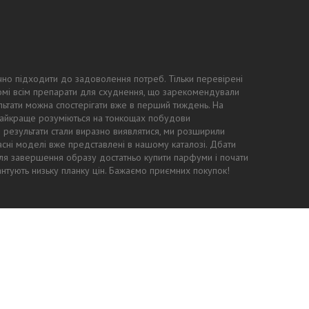
чно підходити до задоволення потреб. Тільки перевірені
ідомі всім препарати для схуднення, що зарекомендували
ьтати можна спостерігати вже в перший тиждень. На
 найкраще розуміються на тонкощах побудови
ні результати стали виразно виявлятися, ми розширили
асні моделі вже представлені в нашому каталозі. Дбати
: для завершення образу достатньо купити парфуми і почати
антують низьку планку цін. Бажаємо приємних покупок!