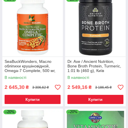
SeaBuckWonders, Масло
Dr. Axe / Ancient Nutrition,
обліпихи крушіновідной,
Bone Broth Protein, Turmeric,
Omega-7 Complete, 500 мг,
1.01 lb (460 g), Київ
120 м'яких капсул, Київ
В наявності
В наявності
2 645,30
2 549,16
₴
₴
3 306,62 ₴
3 186,45 ₴
Купити
Купити
–20%
–20%