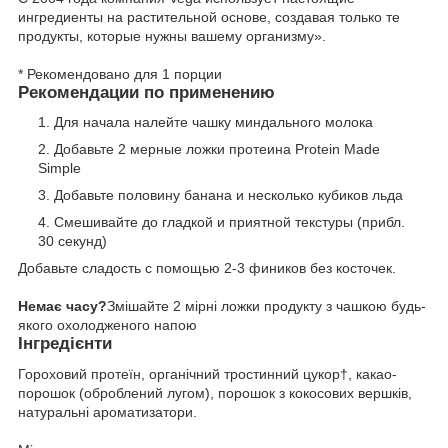
ингредиенты на растительной основе, создавая только те
продукты, которые нужны вашему организму».
* Рекомендовано для 1 порции
Рекомендации по применению
Для начала налейте чашку миндального молока
Добавьте 2 мерные ложки протеина Protein Made
Simple
Добавьте половину банана и несколько кубиков льда
Смешивайте до гладкой и приятной текстуры (прибл.
30 секунд)
Добавьте сладость с помощью 2-3 фиников без косточек.
Немає часу?
Змішайте 2 мірні ложки продукту з чашкою будь-
якого охолодженого напою
Інгредієнти
Гороховий протеїн, органічний тростинний цукор†, какао-
порошок (оброблений лугом), порошок з кокосових вершків,
натуральні ароматизатори.