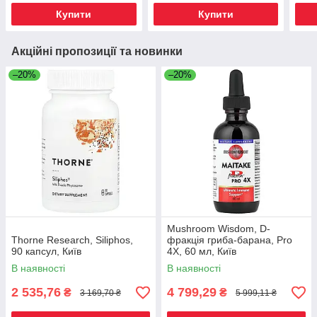
Купити
Купити
Акційні пропозиції та новинки
–20%
–20%
Mushroom Wisdom, D-
Thorne Research, Siliphos,
фракція гриба-барана, Pro
90 капсул, Київ
4X, 60 мл, Київ
В наявності
В наявності
2 535,76
4 799,29
₴
₴
3 169,70 ₴
5 999,11 ₴