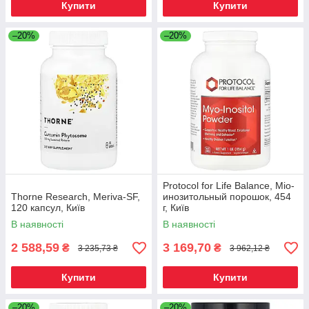
Купити
Купити
–20%
–20%
Protocol for Life Balance, Міо-
Thorne Research, Meriva-SF,
инозитольный порошок, 454
120 капсул, Київ
г, Київ
В наявності
В наявності
2 588,59
3 169,70
₴
₴
3 235,73 ₴
3 962,12 ₴
Купити
Купити
–20%
–20%