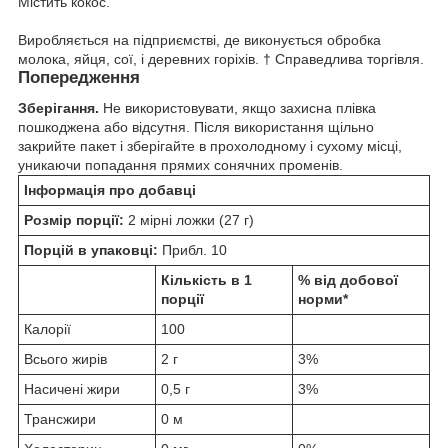
Містить кокос.
Виробляється на підприємстві, де виконується обробка
молока, яйця, сої, і деревних горіхів. † Справедлива торгівля.
Попередження
Зберігання.
Не використовувати, якщо захисна плівка
пошкоджена або відсутня. Після використання щільно
закрийте пакет і зберігайте в прохолодному і сухому місці,
уникаючи попадання прямих сонячних променів.
Інформація про добавці
Розмір порції:
2 мірні ложки (27 г)
Порцій в упаковці:
Прибл. 10
Кількість в 1
% від добової
порції
норми*
Калорії
100
Всього жирів
2 г
3%
Насичені жири
0,5 г
3%
Трансжири
0 м