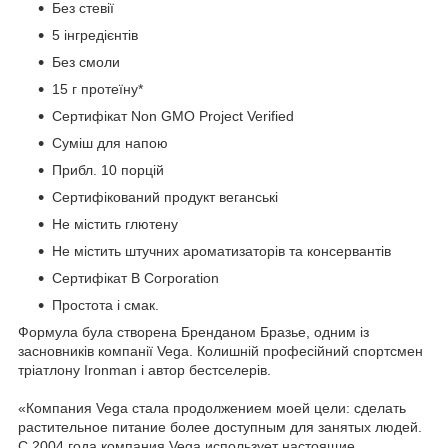
Без стевії
5 інгредієнтів
Без смоли
15 г протеїну*
Сертифікат Non GMO Project Verified
Суміш для напою
Прибл. 10 порцій
Сертифікований продукт веганські
Не містить глютену
Не містить штучних ароматизаторів та консервантів
Сертифікат B Corporation
Простота і смак.
Формула була створена Бренданом Бразье, одним із
засновників компанії Vega. Колишній професійний спортсмен
тріатлону Ironman і автор бестселерів.
«Компания Vega стала продолжением моей цели: сделать
растительное питание более доступным для занятых людей.
С 2004 года компания Vega использует настоящие