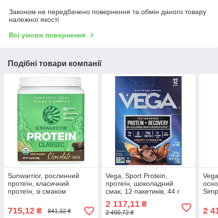
Законом не передбачено повернення та обмін даного товару
належної якості
Всі умови повернення
Подібні товари компанії
Sunwarrior, рослинний
Vega, Sport Protein,
Vega
протеїн, класичний
протеїн, шоколадний
осно
протеїн, зі смаком
смак, 12 пакетиків, 44 г
Simp
шоколаду, 375 г (13,2
(1,6 унції) кожен VEG-
(3,7 
2 117,11
₴
унції) Київ, Київ
00866, Київ
715,12
2 4
₴
841,32 ₴
2 490,72 ₴