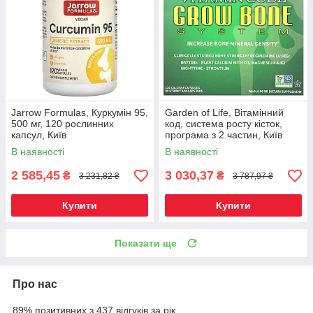
Jarrow Formulas, Куркумін 95,
Garden of Life, Вітамінний
500 мг, 120 рослинних
код, система росту кісток,
капсул, Київ
програма з 2 частин, Київ
В наявності
В наявності
2 585,45
3 030,37
₴
₴
3 231,82 ₴
3 787,97 ₴
Купити
Купити
Показати ще
Про нас
89% позитивних з 437 відгуків за рік