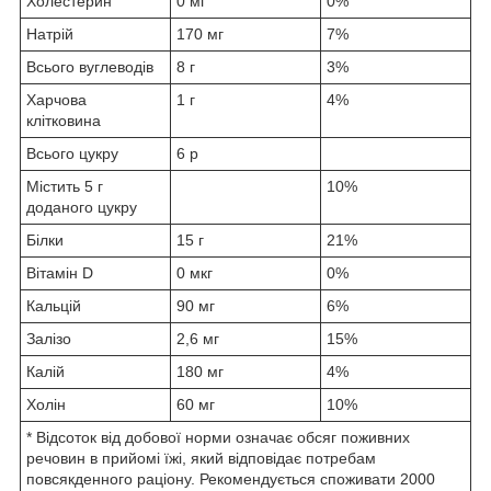
Холестерин
0 мг
0%
Натрій
170 мг
7%
Всього вуглеводів
8 г
3%
Харчова
1 г
4%
клітковина
Всього цукру
6 р
Містить 5 г
10%
доданого цукру
Білки
15 г
21%
Вітамін D
0 мкг
0%
Кальцій
90 мг
6%
Залізо
2,6 мг
15%
Калій
180 мг
4%
Холін
60 мг
10%
* Відсоток від добової норми означає обсяг поживних
речовин в прийомі їжі, який відповідає потребам
повсякденного раціону. Рекомендується споживати 2000