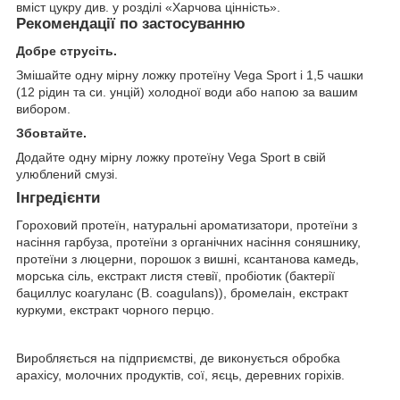
вміст цукру див. у розділі «Харчова цінність».
Рекомендації по застосуванню
Добре струсіть.
Змішайте одну мірну ложку протеїну Vega Sport і 1,5 чашки
(12 рідин та си. унцій) холодної води або напою за вашим
вибором.
Збовтайте.
Додайте одну мірну ложку протеїну Vega Sport в свій
улюблений смузі.
Інгредієнти
Гороховий протеїн, натуральні ароматизатори, протеїни з
насіння гарбуза, протеїни з органічних насіння соняшнику,
протеїни з люцерни, порошок з вишні, ксантанова камедь,
морська сіль, екстракт листя стевії, пробіотик (бактерії
бациллус коагуланс (B. coagulans)), бромелаін, екстракт
куркуми, екстракт чорного перцю.
Виробляється на підприємстві, де виконується обробка
арахісу, молочних продуктів, сої, яєць, деревних горіхів.