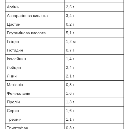
Аргінін
2,5 г
Аспарагінова кислота
3,4 г
Цистин
0,2 г
Глутамінова кислота
5,1 г
Гліцин
1,2 м
Гістидин
0,7 г
Ізолейцин
1,4 г
Лейцин
2,4 г
Лізин
2,1 г
Метіонін
0,3 г
Фенілаланін
1,6 г
Пролін
1,3 г
Серин
1,6 г
Треонін
1,1 г
Триптофан
0,3 г