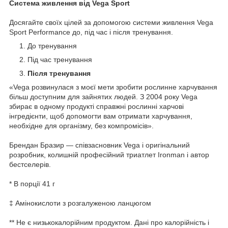
Система живлення від Vega Sport
Досягайте своїх цілей за допомогою системи живлення Vega
Sport Performance до, під час і після тренування.
До тренування
Під час тренування
Після тренування
«Vega розвинулася з моєї мети зробити рослинне харчування
більш доступним для зайнятих людей. З 2004 року Vega
збирає в одному продукті справжні рослинні харчові
інгредієнти, щоб допомогти вам отримати харчування,
необхідне для організму, без компромісів».
Брендан Бразир — співзасновник Vega і оригінальний
розробник, колишній професійний триатлет Ironman і автор
бестселерів.
* В порції 41 г
‡ Амінокислоти з розгалуженою ланцюгом
** Не є низькокалорійним продуктом. Дані про калорійність і