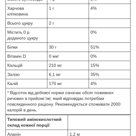
Харчова
1 г
4%
клітковина
Всього цукру
2 г
Містить 0 р
0%
доданого цукру
Білки
30 г
51%
Вітамін D
0 мкг
0%
Кальцій
210 мг
15%
Залізо
6,1 мг
35%
Калій
170 мг
4%
* Відсоток від добової норми означає обсяг поживних
речовин в прийомі їжі, який відповідає потребам
повсякденного раціону. Рекомендується споживати 2000
калорій в день.
Типовий амінокислотний
склад кожної порції
Аланін
1,2 м