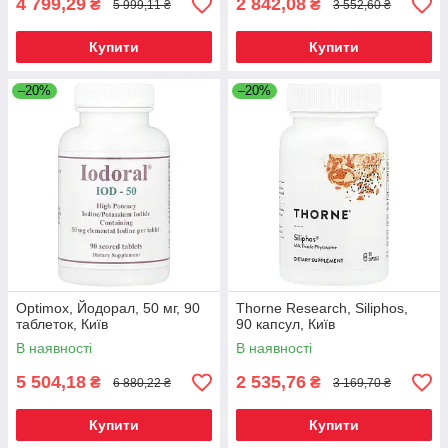
4 799,29
2 842,08
₴
₴
5 999,11 ₴
3 552,60 ₴
Купити
Купити
–20%
–20%
Optimox, Йодорал, 50 мг, 90
Thorne Research, Siliphos,
таблеток, Київ
90 капсул, Київ
В наявності
В наявності
5 504,18
2 535,76
₴
₴
6 880,22 ₴
3 169,70 ₴
Купити
Купити