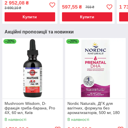
мл (2 рідк. Унції), 1,5 мг (в
2 952,08
₴
1 спреї), Київ
597,55
1 7
₴
703 ₴
3 690,10 ₴
Купити
Купити
Акційні пропозиції та новинки
–20%
–20%
Mushroom Wisdom, D-
Nordic Naturals, ДГК для
фракція гриба-барана, Pro
вагітних, формула без
4X, 60 мл, Київ
ароматизаторів, 500 мг, 180
желатинових капсул, Київ
В наявності
В наявності