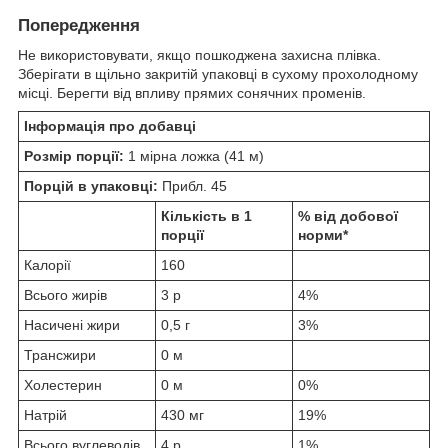
Попередження
Не використовувати, якщо пошкоджена захисна плівка.
Зберігати в щільно закритій упаковці в сухому прохолодному
місці. Берегти від впливу прямих сонячних променів.
Інформація про добавці
Розмір порції:
1 мірна ложка (41 м)
Порцій в упаковці:
Прибл. 45
Кількість в 1
% від добової
порції
норми*
Калорії
160
Всього жирів
3 р
4%
Насичені жири
0,5 г
3%
Трансжири
0 м
Холестерин
0 м
0%
Натрій
430 мг
19%
Всього вуглеводів
4 р
1%