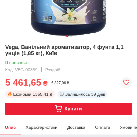
Vega, Ванільний ароматизатор, 4 фунта 1,1
унція (1,85 кг), Київ
В наявності
Код: VEG-00859
Роздріб
5 461,65
₴
6 827,06 ₴
Економія
1365.41 ₴
Залишилось
39 днів
Купити
Опис
Характеристики
Доставка
Оплата
Умови п