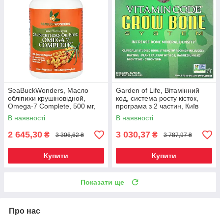
SeaBuckWonders, Масло
Garden of Life, Вітамінний
обліпихи крушіновідной,
код, система росту кісток,
Omega-7 Complete, 500 мг,
програма з 2 частин, Київ
120 м'яких капсул, Київ
В наявності
В наявності
2 645,30
3 030,37
₴
₴
3 306,62 ₴
3 787,97 ₴
Купити
Купити
Показати ще
Про нас