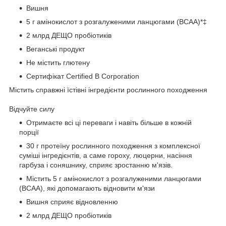
Вишня
5 г амінокислот з розгалуженими ланцюгами (BCAA)*‡
2 млрд ДЕЩО пробіотиків
Веганські продукт
Не містить глютену
Сертифікат Certified B Corporation
Містить справжні їстівні інгредієнти рослинного походження
Відчуйте силу
Отримаєте всі ці переваги і навіть більше в кожній
порції
30 г протеїну рослинного походження з комплексної
суміші інгредієнтів, а саме гороху, люцерни, насіння
гарбуза і соняшнику, сприяє зростанню м'язів.
Містить 5 г амінокислот з розгалуженими ланцюгами
(BCAA), які допомагають відновити м'язи
Вишня сприяє відновленню
2 млрд ДЕЩО пробіотиків