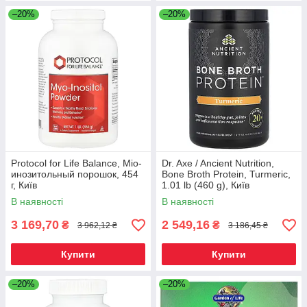
–20%
–20%
Protocol for Life Balance, Міо-
Dr. Axe / Ancient Nutrition,
инозитольный порошок, 454
Bone Broth Protein, Turmeric,
г, Київ
1.01 lb (460 g), Київ
В наявності
В наявності
3 169,70
2 549,16
₴
₴
3 962,12 ₴
3 186,45 ₴
Купити
Купити
–20%
–20%