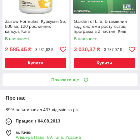
Jarrow Formulas, Куркумін 95,
Garden of Life, Вітамінний
500 мг, 120 рослинних
код, система росту кісток,
капсул, Київ
програма з 2 частин, Київ
В наявності
В наявності
2 585,45
3 030,37
₴
₴
3 231,82 ₴
3 787,97 ₴
Купити
Купити
Показати ще
Про нас
89% позитивних з 437 відгуків за рік
Працює з 04.08.2013
м. Київ
Алішера Навої 69, Київ, Україна