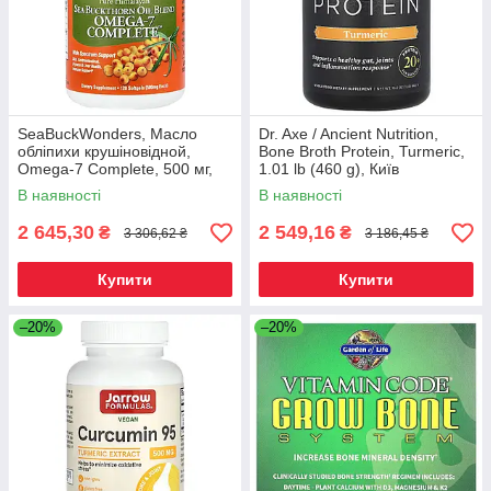
SeaBuckWonders, Масло
Dr. Axe / Ancient Nutrition,
обліпихи крушіновідной,
Bone Broth Protein, Turmeric,
Omega-7 Complete, 500 мг,
1.01 lb (460 g), Київ
120 м'яких капсул, Київ
В наявності
В наявності
2 645,30
2 549,16
₴
₴
3 306,62 ₴
3 186,45 ₴
Купити
Купити
–20%
–20%