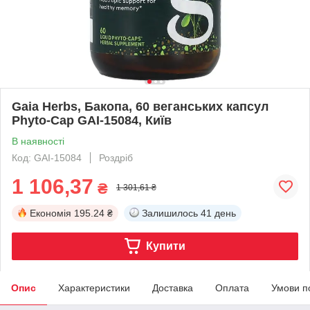
Gaia Herbs, Бакопа, 60 веганських капсул
Phyto-Cap GAI-15084, Київ
В наявності
Код: GAI-15084
Роздріб
1 106,37
₴
1 301,61 ₴
Економія
195.24 ₴
Залишилось
41 день
Купити
Опис
Характеристики
Доставка
Оплата
Умови п