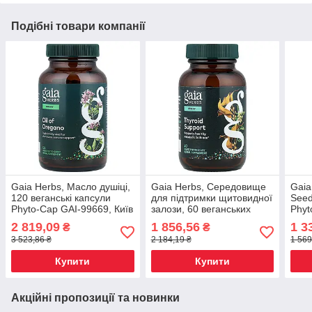
Подібні товари компанії
Gaia Herbs, Масло душіці,
Gaia Herbs, Середовище
Gaia
120 веганські капсули
для підтримки щитовидної
Seed
Phyto-Cap GAI-99669, Київ
залози, 60 веганських
Phyt
капсул Phyto-Cap, Київ
2 819,09
1 856,56
1 3
₴
₴
3 523,86 ₴
2 184,19 ₴
1 569
Купити
Купити
Акційні пропозиції та новинки