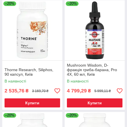
–20%
–20%
Mushroom Wisdom, D-
Thorne Research, Siliphos,
фракція гриба-барана, Pro
90 капсул, Київ
4X, 60 мл, Київ
В наявності
В наявності
2 535,76
4 799,29
₴
₴
3 169,70 ₴
5 999,11 ₴
Купити
Купити
–20%
–20%