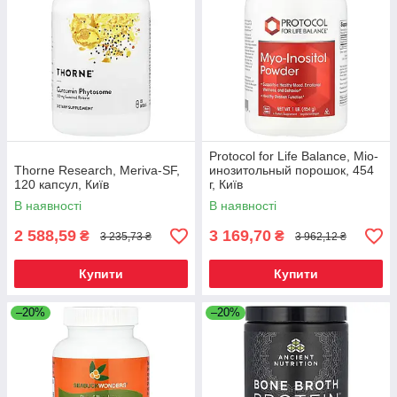
Protocol for Life Balance, Міо-
Thorne Research, Meriva-SF,
инозитольный порошок, 454
120 капсул, Київ
г, Київ
В наявності
В наявності
2 588,59
3 169,70
₴
₴
3 235,73 ₴
3 962,12 ₴
Купити
Купити
–20%
–20%