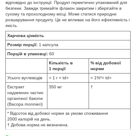
відповідно до інструкції. Продукт герметично упакований для
безпеки. Завжди тримайте флакон закритим і зберігайте в
сухому та прохолодному місці. Може статися природне
розшарування продукту. Це не впливає на його ефективність і
якість.
Харчова цінність
Розмір порції:
1 капсула
Порцій в упаковці:
60
Кількість в
% від добової
1 порції
норми
Усього вуглеводів
< 1 г < td>
< 1%*< td>
Екстракт
350 мг
†
надземних частин
органічної бакопи
(Bacopa monnieri)
* Відсоток від добової норми за умови споживання
2000 калорій на день.
† Добова норма не визначена.