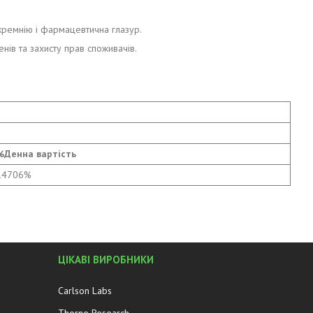
 кремнію і фармацевтична глазур.
нів та захисту прав споживачів.
%Денна вартість
14706%
ЦІКАВІ ВИРОБНИКИ
Carlson Labs