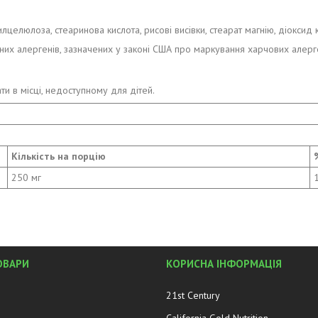
целюлоза, стеаринова кислота, рисові висівки, стеарат магнію, діоксид
овних алергенів, зазначених у законі США про маркування харчових алерге
ти в місці, недоступному для дітей.
Кількість на порцію
250 мг
ОВАРИ
КОРИСНА ІНФОРМАЦІЯ
21st Century