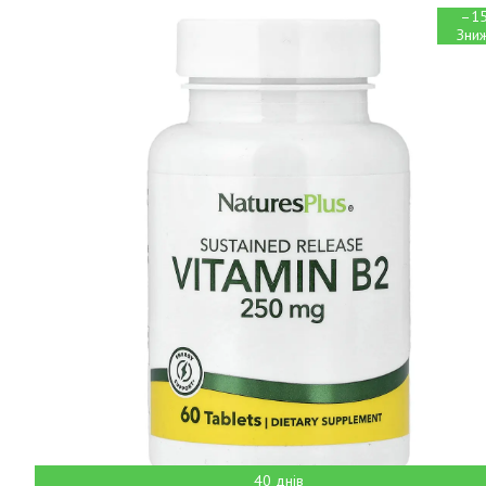
–1
40 днів