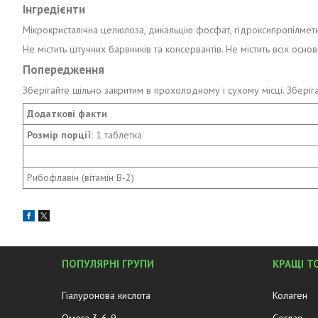
Інгредієнти
Мікрокристалічна целюлоза, дикальцію фосфат, гідроксипропілметил
Не містить штучних барвників та консервантів. Не містить всіх осн
Попередження
Зберігайте щільно закритим в прохолодному і сухому місці. Зберіга
Додаткові факти
Розмір порції:
1 таблетка
Рибофлавін (вітамін B-2)
ПОПУЛЯРНІ ГРУПИ
КРАЩІ Т
Гіалуронова кислота
Колаген