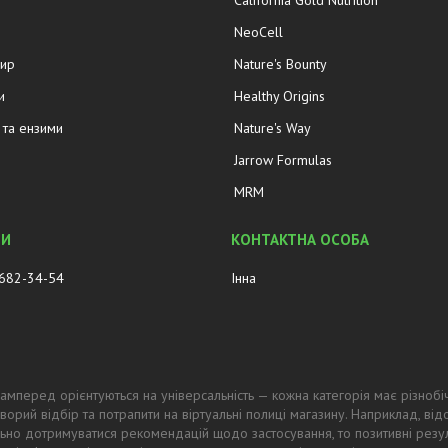
California Gold Nutrition
NeoCell
жир
Nature's Bounty
и
Healthy Origins
та ензими
Nature's Way
Jarrow Formulas
MRM
 682-34-54
Інна
амперед орієнтуються на універсальність — кожна категорія має різнобі
ворий відбір та потрапити на віртуальні полиці магазину. Наприклад, в
ьно дотримуватися рекомендацій щодо застосування, то позитивні резул