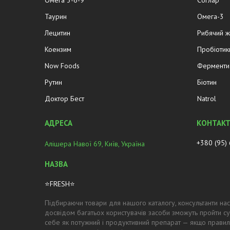
Омега 3-6-9
Соглар
Таурин
Омега-3
Лецитин
Рибячий 
Коензим
Пробіотик
Now Foods
Ферменти 
Рутин
Біотин
Доктор Бест
Natrol
+380 (95)
Алішера Навої 69, Київ, Україна
⭐FRESH⭐
Підбираючи товари для нашого каталогу, консультанти нас
досвідом багатьох користувачів засоби зможуть пройти су
себе як потужний і продуктивний препарат — якщо правил