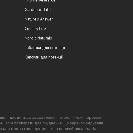
Thorne Research
Garden of Life
Nature's Answer
Country Life
Nordic Naturals
Таблетки для потенції
Капсули для потенції
чно підходити до задоволення потреб. Тільки перевірені
ідомі всім препарати для схуднення, що зарекомендували
ьтати можна спостерігати вже в перший тиждень. На