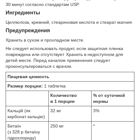
30 минут согласно стандартам USP.
Ингредиенты
Целлюлоза, кремний, стеариновая кислота и стеарат магния.
Предупреждения
Хранить в сухом и прохладном месте.
Не следует использовать продукт, если защитная пленка
повреждена или отсутствует. Хранить в недоступном для
детей месте. Перед началом применения следует
проконсультироваться с врачом.
Пищевая ценность
Размер порции:
1 таблетка
Количество
% от суточной
в 1 порции
нормы
Кальцій (як
32 мг
3%
карбонат кальцію)
Бетаїн
250 мг
*
(з 328 р бетаїну
гідрохлориду)