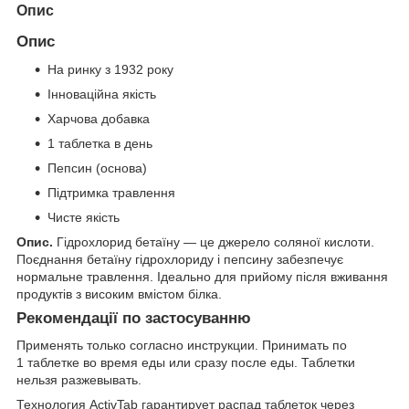
Опис
Опис
На ринку з 1932 року
Інноваційна якість
Харчова добавка
1 таблетка в день
Пепсин (основа)
Підтримка травлення
Чисте якість
Опис.
Гідрохлорид бетаїну — це джерело соляної кислоти.
Поєднання бетаїну гідрохлориду і пепсину забезпечує
нормальне травлення. Ідеально для прийому після вживання
продуктів з високим вмістом білка.
Рекомендації по застосуванню
Применять только согласно инструкции. Принимать по
1 таблетке во время еды или сразу после еды. Таблетки
нельзя разжевывать.
Технология ActivTab гарантирует распад таблеток через