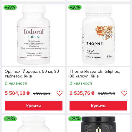
–20%
–20%
Optimox, Йодорал, 50 мг, 90
Thorne Research, Siliphos,
таблеток, Київ
90 капсул, Київ
В наявності
В наявності
5 504,18
2 535,76
₴
₴
6 880,22 ₴
3 169,70 ₴
Купити
Купити
–20%
–20%