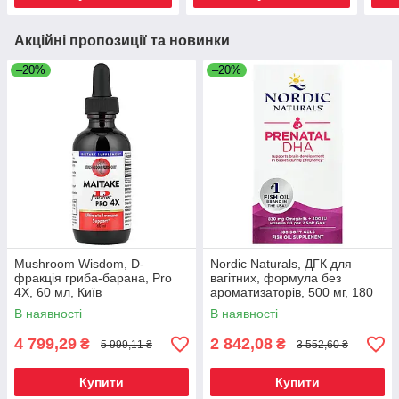
Акційні пропозиції та новинки
–20%
–20%
Mushroom Wisdom, D-
Nordic Naturals, ДГК для
фракція гриба-барана, Pro
вагітних, формула без
4X, 60 мл, Київ
ароматизаторів, 500 мг, 180
желатинових капсул, Київ
В наявності
В наявності
4 799,29
2 842,08
₴
₴
5 999,11 ₴
3 552,60 ₴
Купити
Купити