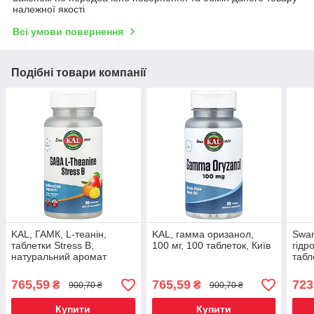
належної якості
Всі умови повернення
Подібні товари компанії
KAL, ГАМК, L-теанін,
KAL, гамма оризанол,
Swan
таблетки Stress B,
100 мг, 100 таблеток, Київ
гідр
натуральний аромат
табл
манго і танжерина, 100
таблеток, Київ
765,59
765,59
723
₴
₴
900,70 ₴
900,70 ₴
Купити
Купити