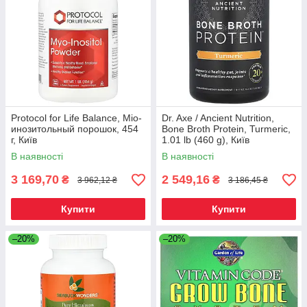
Protocol for Life Balance, Міо-
Dr. Axe / Ancient Nutrition,
инозитольный порошок, 454
Bone Broth Protein, Turmeric,
г, Київ
1.01 lb (460 g), Київ
В наявності
В наявності
3 169,70
2 549,16
₴
₴
3 962,12 ₴
3 186,45 ₴
Купити
Купити
–20%
–20%