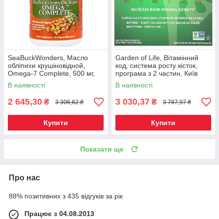
SeaBuckWonders, Масло
Garden of Life, Вітамінний
обліпихи крушіновідной,
код, система росту кісток,
Omega-7 Complete, 500 мг,
програма з 2 частин, Київ
120 м'яких капсул, Київ
В наявності
В наявності
2 645,30
3 030,37
₴
₴
3 306,62 ₴
3 787,97 ₴
Купити
Купити
Показати ще
Про нас
88% позитивних з 435 відгуків за рік
Працює з 04.08.2013