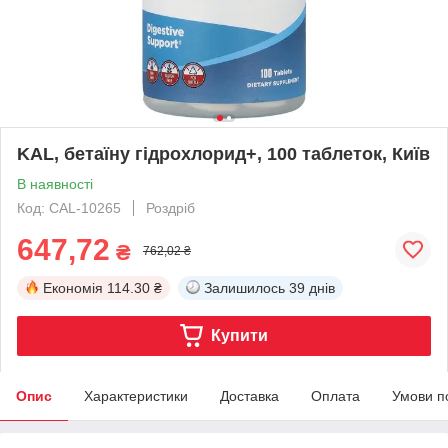
KAL, бетаїну гідрохлорид+, 100 таблеток, Київ
В наявності
Код: CAL-10265
Роздріб
647,72
₴
762,02 ₴
Економія
114.30 ₴
Залишилось
39 днів
Купити
Опис
Характеристики
Доставка
Оплата
Умови п