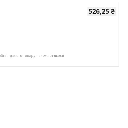
526,25 ₴
бмін даного товару належної якості