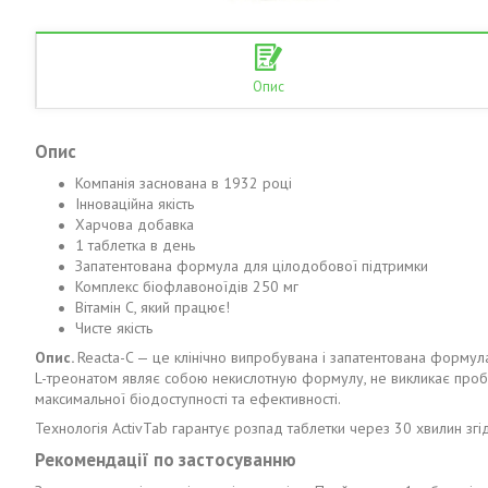
Опис
Опис
Компанія заснована в 1932 році
Інноваційна якість
Харчова добавка
1 таблетка в день
Запатентована формула для цілодобової підтримки
Комплекс біофлавоноїдів 250 мг
Вітамін С, який працює!
Чисте якість
Опис.
Reacta-C — це клінічно випробувана і запатентована формула
L-треонатом являє собою некислотную формулу, не викликає проб
максимальної біодоступності та ефективності.
Технологія ActivTab гарантує розпад таблетки через 30 хвилин згі
Рекомендації по застосуванню