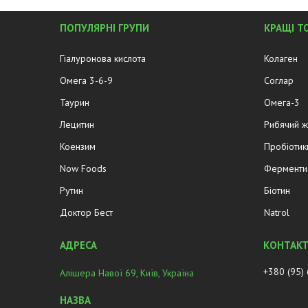
ПОПУЛЯРНІ ГРУПИ
КРАЩІ Т
Гіалуронова кислота
Колаген
Омега 3-6-9
Соглар
Таурин
Омега-3
Лецитин
Рибячий 
Коензим
Пробіотик
Now Foods
Ферменти 
Рутин
Біотин
Доктор Бест
Natrol
+380 (95)
Алішера Навої 69, Київ, Україна