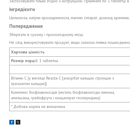
Застосовувати тільки згідно з інструкцією. Приймати по 1 таблетці 
Інгредієнти
Целюлоза, натрію кроскармелоза, магнію стеарат, діоксид кремнію,
Попередження
Зберігати в сухому і прохолодному місці.
Не слід використовувати продукт, якщо захисна плівка пошкоджена 
Харчова цінність
Розмір порції:
1 таблетка
Вітамін C (у вигляді Reacta-C [аскорбат кальцію стронцію з
треонатом кальцію])
Комплекс біофлавоноїдів (містить біофлавоноїди лимона,
апельсина, грейпфрута і концентрат гесперидину)
* Добова норма не визначена