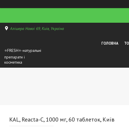
Алішера Навої 69, Київ, Україна
ГОЛОВНА
Т
⭐FRESH⭐-натуральні
препарати і
косметика
KAL, Reacta-C, 1000 мг, 60 таблеток, Київ