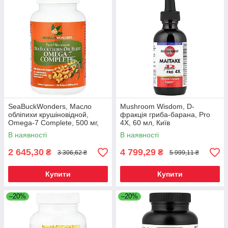
SeaBuckWonders, Масло
Mushroom Wisdom, D-
обліпихи крушіновідной,
фракція гриба-барана, Pro
Omega-7 Complete, 500 мг,
4X, 60 мл, Київ
120 м'яких капсул, Київ
В наявності
В наявності
2 645,30
4 799,29
₴
₴
3 306,62 ₴
5 999,11 ₴
Купити
Купити
–20%
–20%