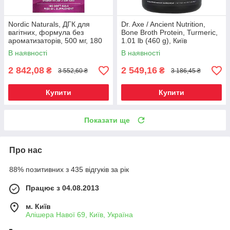
Nordic Naturals, ДГК для
Dr. Axe / Ancient Nutrition,
вагітних, формула без
Bone Broth Protein, Turmeric,
ароматизаторів, 500 мг, 180
1.01 lb (460 g), Київ
желатинових капсул, Київ
В наявності
В наявності
2 842,08
2 549,16
₴
₴
3 552,60 ₴
3 186,45 ₴
Купити
Купити
Показати ще
Про нас
88% позитивних з 435 відгуків за рік
Працює з 04.08.2013
м. Київ
Алішера Навої 69, Київ, Україна