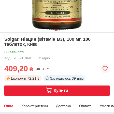
Solgar, Ніацин (вітамін В3), 100 мг, 100
таблеток, Київ
В наявності
Код: SOL-01860
Роздріб
409,20
₴
481,41 ₴
Економія
72.21 ₴
Залишилось
39 днів
Купити
Опис
Характеристики
Доставка
Оплата
Умови п