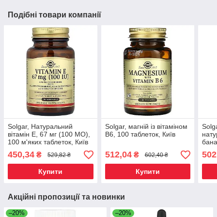
Подібні товари компанії
Solgar, Натуральний
Solgar, магній із вітаміном
Solg
вітамін Е, 67 мг (100 МО),
B6, 100 таблеток, Київ
нату
100 м'яких таблеток, Київ
бана
(100
450,34
512,04
502
₴
₴
529,82 ₴
602,40 ₴
табл
Купити
Купити
Акційні пропозиції та новинки
–20%
–20%