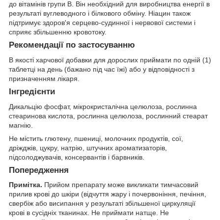
до вітамінів групи В. Він необхідний для виробництва енергії в
результаті вуглеводного і білкового обміну. Ніацин також
підтримує здоров'я серцево-судинної і нервової системи і
сприяє збільшенню кровотоку.
Рекомендації по застосуванню
В якості харчової добавки для дорослих приймати по одній (1)
таблетці на день (бажано під час їжі) або у відповідності з
призначенням лікаря.
Інгредієнти
Дикальцію фосфат, мікрокристалічна целюлоза, рослинна
стеаринова кислота, рослинна целюлоза, рослинний стеарат
магнію.
Не містить глютену, пшениці, молочних продуктів, сої,
дріжджів, цукру, натрію, штучних ароматизаторів,
підсолоджувачів, консервантів і барвників.
Попередження
Примітка.
Прийом препарату може викликати тимчасовий
прилив крові до шкіри (відчуття жару і почервоніння, печіння,
свербіж або висипання у результаті збільшеної циркуляції
крові в сусідніх тканинах. Не приймати натще. Не