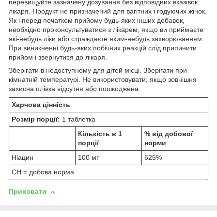
перевищуйте зазначену дозування без відповідних вказівок
лікаря. Продукт не призначений для вагітних і годуючих жінок.
Як і перед початком прийому будь-яких інших добавок,
необхідно проконсультуватися з лікарем, якщо ви приймаєте
які-небудь ліки або страждаєте яким-небудь захворюванням.
При виникненні будь-яких побічних реакцій слід припинити
прийом і звернутися до лікаря.
Зберігати в недоступному для дітей місці. Зберігати при
кімнатній температурі. Не використовувати, якщо зовнішня
захисна плівка відсутня або пошкоджена.
Харчова цінність
Розмір порції:
1 таблетка
Кількість в 1
% від добової
порції
норми
Ніацин
100 мг
625%
СН = добова норма
Приховати