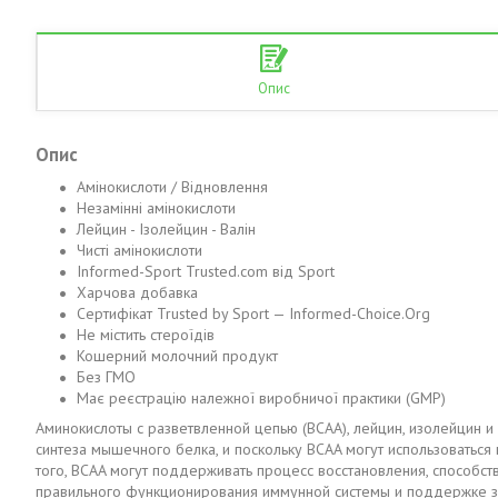
Опис
Опис
Амінокислоти / Відновлення
Незамінні амінокислоти
Лейцин - Ізолейцин - Валін
Чисті амінокислоти
Informed-Sport Trusted.com від Sport
Харчова добавка
Сертифікат Trusted by Sport — Informed-Choice.Org
Не містить стероїдів
Кошерний молочний продукт
Без ГМО
Має реєстрацію належної виробничої практики (GMP)
Аминокислоты с разветвленной цепью (BCAA), лейцин, изолейцин 
синтеза мышечного белка, и поскольку BCAA могут использоватьс
того, BCAA могут поддерживать процесс восстановления, способс
правильного функционирования иммунной системы и поддержке з