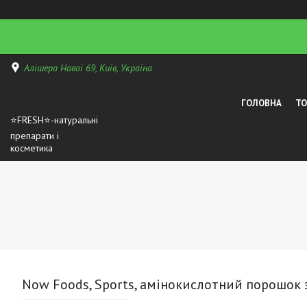
Алішера Навої 69, Київ, Україна
ГОЛОВНА
Т
⭐FRESH⭐-натуральні
препарати і
косметика
Now Foods, Sports, амінокислотний порошок з