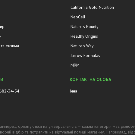
California Gold Nutrition
NeoCell
жир
Nature's Bounty
и
Healthy Origins
та ензими
Nature's Way
Jarrow Formulas
MRM
 682-34-54
Інна
амперед орієнтуються на універсальність — кожна категорія має різнобі
ворий відбір та потрапити на віртуальні полиці магазину. Наприклад, в