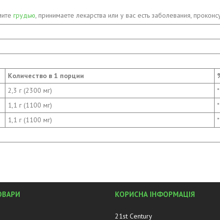
мите
грудью
, принимаете лекарства или у вас есть заболевания, прокон
Количество в 1 порции
2,3 г (2300 мг)
*
1,1 г (1100 мг)
*
1,1 г (1100 мг)
*
ОВАРИ
КОРИСНА ІНФОРМАЦІЯ
21st Century