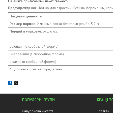
Не ешьте прилагаемый пакет свежести.
Предупреждение.
Только для взрослых! Если вы беременны, кор
Пищевая ценность
Размер порции:
2 чайные ложки без горки (прибл. 5,2 г)
Порций в упаковке:
около 65.
L-лейцин (в свободной форме)
L-изолейцин (в свободной форме)
L-валин (в свободной форме)
* Суточная норма не определена.
ПОПУЛЯРНІ ГРУПИ
КРАЩІ Т
Гіалуронова кислота
Колаген