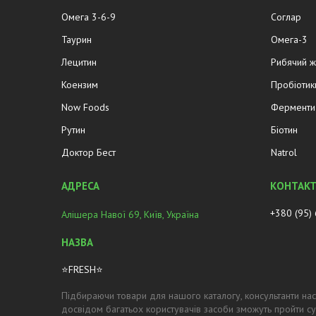
Омега 3-6-9
Соглар
Таурин
Омега-3
Лецитин
Рибячий 
Коензим
Пробіотик
Now Foods
Ферменти 
Рутин
Біотин
Доктор Бест
Natrol
+380 (95)
Алішера Навої 69, Київ, Україна
⭐FRESH⭐
Підбираючи товари для нашого каталогу, консультанти нас
досвідом багатьох користувачів засоби зможуть пройти су