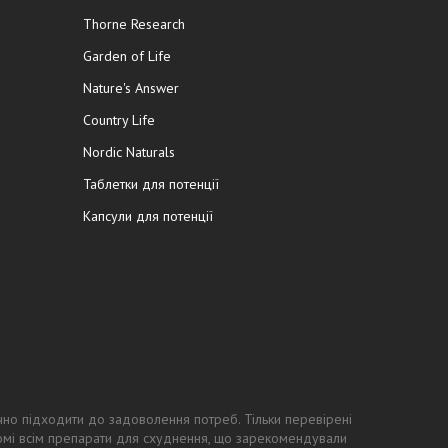
Thorne Research
Garden of Life
Nature's Answer
Country Life
Nordic Naturals
Таблетки для потенції
Капсули для потенції
чно підходити до задоволення потреб. Тільки перевірені
ідомі всім препарати для схуднення, що зарекомендували