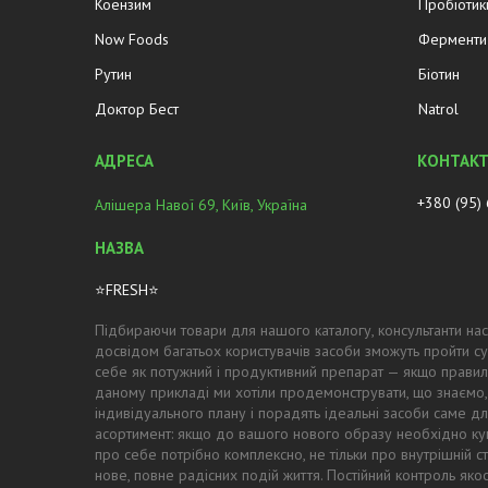
Коензим
Пробіотик
Now Foods
Ферменти 
Рутин
Біотин
Доктор Бест
Natrol
+380 (95)
Алішера Навої 69, Київ, Україна
⭐FRESH⭐
Підбираючи товари для нашого каталогу, консультанти нас
досвідом багатьох користувачів засоби зможуть пройти су
себе як потужний і продуктивний препарат — якщо правил
даному прикладі ми хотіли продемонструвати, що знаємо,
індивідуального плану і порадять ідеальні засоби саме для
асортимент: якщо до вашого нового образу необхідно купи
про себе потрібно комплексно, не тільки про внутрішній с
нове, повне радісних подій життя. Постійний контроль як