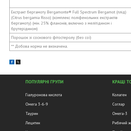
Екстракт бергамоту Bergamonte® Full Spectrum Bergamot (плід)
(Citrus bergamia Risso) (комплекс поліфенольних екстрактів
бергамоту) (мін. 25% фланонів, включно з мелітідином і
брутерідином)
Порошок зі соснового фітостеролу (без сої)
** Добова норма не визначена.
ПОПУЛЯРНІ ГРУПИ
КРАЩІ Т
Гіалуронова кислота
Колаген
Омега 3-6-9
Соглар
Таурин
Омега-3
Лецитин
Рибячий 