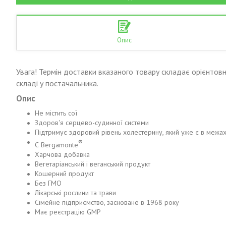
Опис
Увага! Термін доставки вказаного товару складає орієнтовн
складі у постачальника.
Опис
Не містить сої
Здоров'я серцево-судинної системи
Підтримує здоровий рівень холестерину, який уже є в межа
®
С Bergamonte
Харчова добавка
Вегетаріанський і веганський продукт
Кошерний продукт
Без ГМО
Лікарські рослини та трави
Сімейне підприємство, засноване в 1968 року
Має реєстрацію GMP