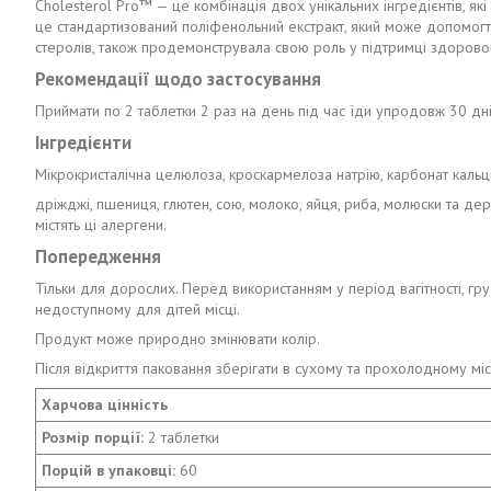
Cholesterol Pro™ — це комбінація двох унікальних інгредієнтів, як
це стандартизований поліфенольний екстракт, який може допомогти
стеролів, також продемонструвала свою роль у підтримці здорово
Рекомендації щодо застосування
Приймати по 2 таблетки 2 раз на день під час їди упродовж 30 дні
Інгредієнти
Мікрокристалічна целюлоза, кроскармелоза натрію, карбонат каль
дріжджі, пшениця, глютен, сою, молоко, яйця, риба, молюски та дер
містять ці алергени.
Попередження
Тільки для дорослих. Перед використанням у період вагітності, гр
недоступному для дітей місці.
Продукт може природно змінювати колір.
Після відкриття паковання зберігати в сухому та прохолодному міс
Харчова цінність
Розмір порції:
2 таблетки
Порцій в упаковці:
60