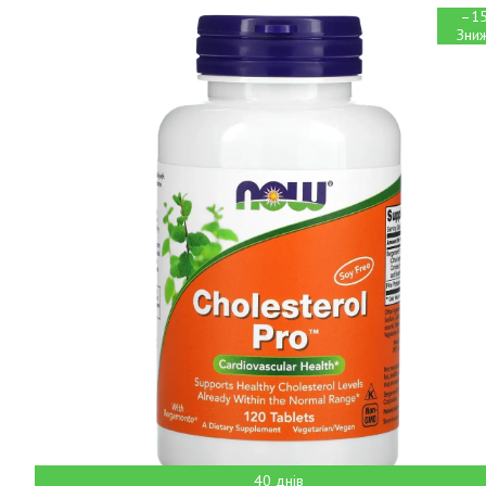
–1
40 днів