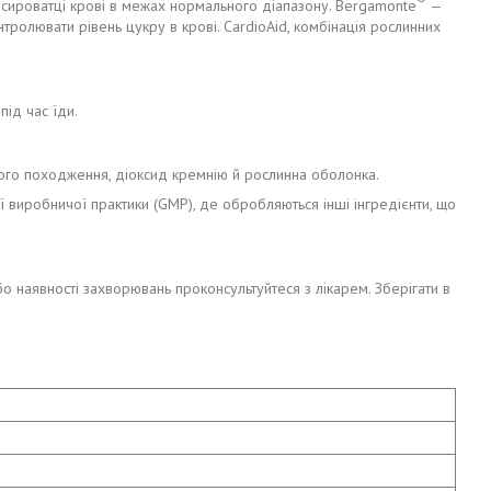
 у сироватці крові в межах нормального діапазону. Bergamonte
—
ролювати рівень цукру в крові. CardioAid, комбінація рослинних
під час їди.
ного походження, діоксид кремнію й рослинна оболонка.
ї виробничої практики (GMP), де обробляються інші інгредієнти, що
бо наявності захворювань проконсультуйтеся з лікарем. Зберігати в