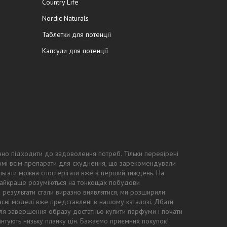
Country Life
Nordic Naturals
Таблетки для потенції
Капсули для потенції
чно підходити до задоволення потреб. Тільки перевірені
ідомі всім препарати для схуднення, що зарекомендували
ьтати можна спостерігати вже в перший тиждень. На
 найкраще розуміються на тонкощах побудови
ні результати стали виразно виявлятися, ми розширили
асні моделі вже представлені в нашому каталозі. Дбати
: для завершення образу достатньо купити парфуми і почати
антують низьку планку цін. Бажаємо приємних покупок!