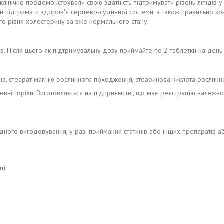
і клінічно продемонстрували свою здатність підтримувати рівень ліпідів
 підтримати здоров'я серцево-судинної системи, а також правильно конт
го рівня холестерину за вже нормального стану.
в. Після цього як підтримувальну дозу приймайте по 2 таблетки на день 
цію, стеарат магнію рослинного походження, стеаринова кислота рослин
евні горіхи. Виготовляється на підприємстві, що має реєстрацію належно
удного вигодовування, у разі приймання статинів або інших препаратів а
ці.