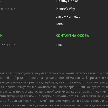
и
Healthy Origins
та ензими
Nature's Way
Jarrow Formulas
MRM
 682-34-54
Інна
амперед орієнтуються на універсальність — кожна категорія має різнобі
ворий відбір та потрапити на віртуальні полиці магазину. Наприклад, в
ьно дотримуватися рекомендацій щодо застосування, то позитивні резул
 які ефекти очікувати від кожного з наших товарів — наші консультанти
 вас. Для тих, хто вже успішно пройшов кілька кроків терапії, і позитив
ти збудник для жінок - не потрібно шукати його в іншому місці, всі суч
тан, а й зовнішній вигляд — такий принцип керується підбіркою товарів
ості унеможливлює шлюб, а прямі поставки за винятком посередників гар