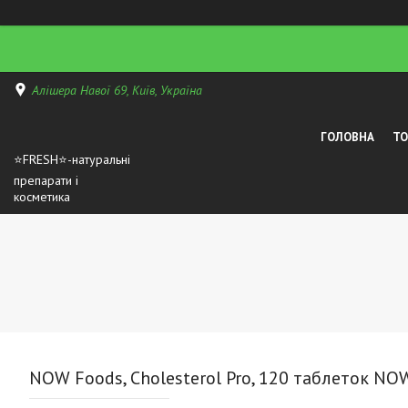
Алішера Навої 69, Київ, Україна
ГОЛОВНА
Т
⭐FRESH⭐-натуральні
препарати і
косметика
NOW Foods, Cholesterol Pro, 120 таблеток NO