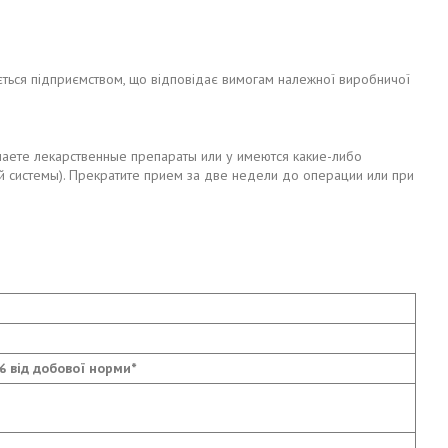
яється підприємством, що відповідає вимогам належної виробничої
имаете лекарственные препараты или у имеются какие-либо
системы). Прекратите прием за две недели до операции или при
% від добової норми*