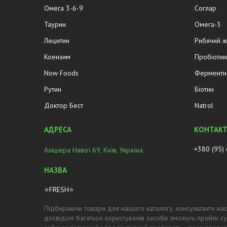
Омега 3-6-9
Соглар
Таурин
Омега-3
Лецитин
Рибячий 
Коензим
Пробіотик
Now Foods
Ферменти 
Рутин
Біотин
Доктор Бест
Natrol
+380 (95)
Алішера Навої 69, Київ, Україна
⭐FRESH⭐
Підбираючи товари для нашого каталогу, консультанти нас
досвідом багатьох користувачів засоби зможуть пройти су