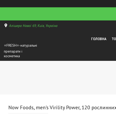
Алішера Навої 69, Київ, Україна
ГОЛОВНА
Т
⭐FRESH⭐-натуральні
препарати і
косметика
Now Foods, men's Virility Power, 120 рослинни