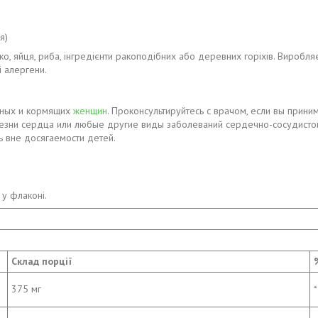
я)
ко, яйця, риба, інгредієнти ракоподібних або деревних горіхів. Виробл
і алергени.
нных и кормящих
женщин
. Проконсультируйтесь с врачом, если вы прин
зни сердца или любые другие виды заболеваний сердечно-сосудистой 
ь вне досягаемости детей.
 у флаконі.
Склад порції
375 мг
*