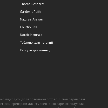
Thorne Research
Garden of Life
Nature's Answer
Country Life
Nordic Naturals
Таблетки для потенції
Капсули для потенції
чно підходити до задоволення потреб. Тільки перевірені
ідомі всім препарати для схуднення, що зарекомендували