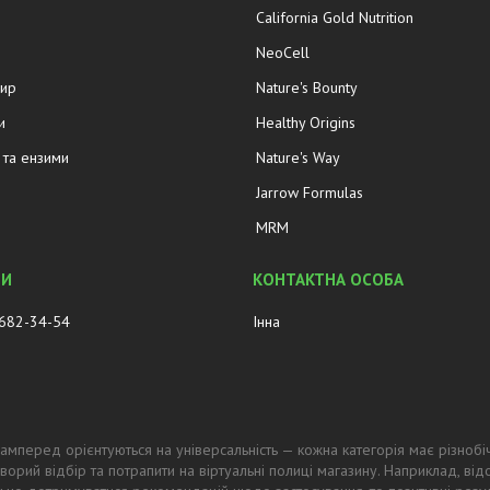
California Gold Nutrition
NeoCell
жир
Nature's Bounty
и
Healthy Origins
та ензими
Nature's Way
Jarrow Formulas
MRM
 682-34-54
Інна
амперед орієнтуються на універсальність — кожна категорія має різнобі
ворий відбір та потрапити на віртуальні полиці магазину. Наприклад, в