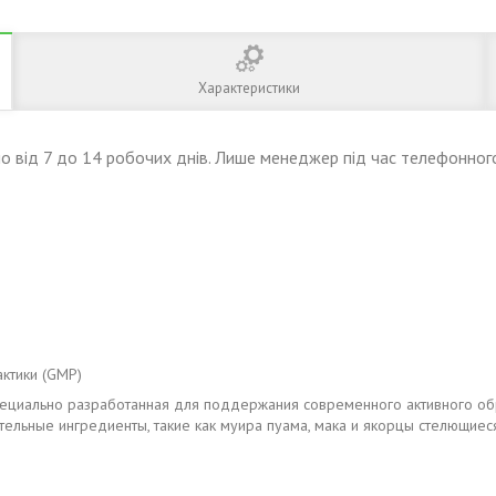
Характеристики
о від 7 до 14 робочих днів. Лише менеджер під час телефонного
актики (GMP)
 специально разработанная для поддержания современного активного о
ельные ингредиенты, такие как муира пуама, мака и якорцы стелющиес