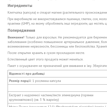
Ингредиенты
Клетчатка (капсула) и стеарат магния (растительного происхождени
При виробництві не використовувалися пшениця, глютен, соя, моло
практики (GMP), на якому обробляють інші інгредієнти, що містять ц
Попередження
Внимание!
Только для взрослых. Не рекомендуется для береме
заболевания (особенно повышенное артериальное давление, боле
возникновении нервозности, бессонницы или беспокойства. Хранит
После открытия хранить в сухом прохладном месте.
Естественный цвет этого продукта может меняться.
Пакет з осушувачем не призначений для вживання в їжу. Зберігати
Відомості про добавці
Розмір порції:
1 рослинна капсула
Екстракт з надземної частини/листя эпимедиума (горянки
крупноквіткової) (хв. 3 % ікариїну)
Муіра-Пуама (концентрат 12:1) (Ptychopetalum olacoides) (корінь/