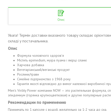
Опис
Увага! Термін доставки вказаного товару складає орієнтовн
складі у постачальника.
Опис
Формула чоловічого здоров'я
Містить epimedium, муіра пуама і якірці сланкі
Харчова добавка
Вегетаріанський/веганські продукт
Рослини/трави
Сімейне підприємство з 1968 року
Гарантія якості відповідно до вимог належної виробничої пр
Men's Virility Power компании NOW — это растительная формула,
эпидемиум (горянка крупноцветковая) и другие популярные растит
Рекомендации по применению
Принимать по 1 капсуле с водой, желательно за 1-2 часа до сна.