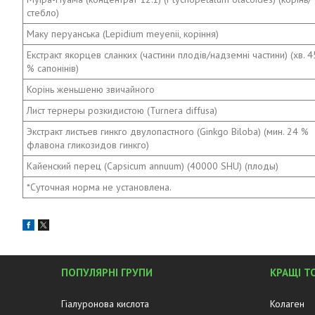
стебло)
Маку перуанська (Lepidium meyenii, коріння)
Екстракт якорцев сланких (частини плодів/надземні частини) (хв. 4
% сапонінів)
Корінь женьшеню звичайного
Лист тернеры розкидистою (Turnera diffusa)
Экстракт листьев гинкго двулопастного (Ginkgo Biloba) (мин. 24 %
флавона гликозидов гинкго)
Кайенский перец (Capsicum annuum) (40000 SHU) (плоды)
*Суточная норма не установлена.
ПОПУЛЯРНІ ГРУПИ
КРАЩІ Т
Гіалуронова кислота
Колаген