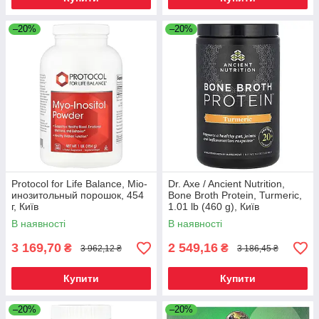
–20%
–20%
Protocol for Life Balance, Міо-
Dr. Axe / Ancient Nutrition,
инозитольный порошок, 454
Bone Broth Protein, Turmeric,
г, Київ
1.01 lb (460 g), Київ
В наявності
В наявності
3 169,70
2 549,16
₴
₴
3 962,12 ₴
3 186,45 ₴
Купити
Купити
–20%
–20%