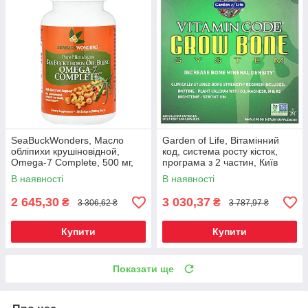
SeaBuckWonders, Масло
Garden of Life, Вітамінний
обліпихи крушіновідной,
код, система росту кісток,
Omega-7 Complete, 500 мг,
програма з 2 частин, Київ
120 м'яких капсул, Київ
В наявності
В наявності
2 645,30
3 030,37
₴
₴
3 306,62 ₴
3 787,97 ₴
Купити
Купити
Показати ще