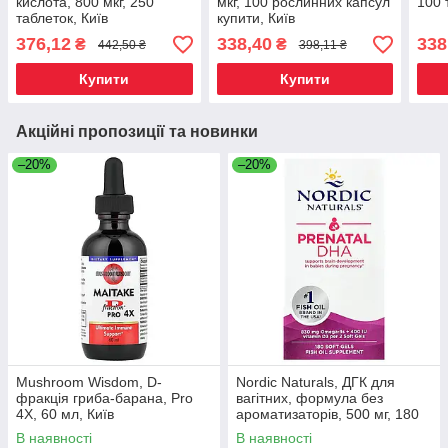
кислота, 800 мкг, 250
мкг, 100 рослинних капсул
100 
таблеток, Київ
купити, Київ
376,12
338,40
338
₴
₴
442,50 ₴
398,11 ₴
Купити
Купити
Акційні пропозиції та новинки
–20%
–20%
Mushroom Wisdom, D-
Nordic Naturals, ДГК для
фракція гриба-барана, Pro
вагітних, формула без
4X, 60 мл, Київ
ароматизаторів, 500 мг, 180
желатинових капсул, Київ
В наявності
В наявності