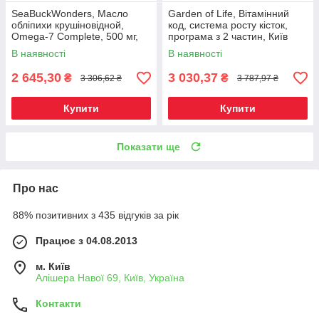
SeaBuckWonders, Масло
Garden of Life, Вітамінний
обліпихи крушіновідной,
код, система росту кісток,
Omega-7 Complete, 500 мг,
програма з 2 частин, Київ
120 м'яких капсул, Київ
В наявності
В наявності
2 645,30
3 030,37
₴
₴
3 306,62 ₴
3 787,97 ₴
Купити
Купити
Показати ще
Про нас
88% позитивних з 435 відгуків за рік
Працює з 04.08.2013
м. Київ
Алішера Навої 69, Київ, Україна
Контакти