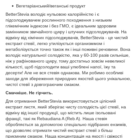
Вегетаріанський/веганські продукт
BetterStevia володіє нульовою калорійністю і є
підсолоджувачем рослинного походження з низьким
глікемічним індексом і без ГМО, є ідеальним здоровим
замінником звичайного цукру і штучних підсолоджувачів. На
відміну від хімічних підсолоджувачів, BetterStevia - це чистий
екстракт стевії, легко утилізується организммом і
метаболізується точно також як і інші поживні речовини. Вона
володіє натуральної солодкістю, яка у 60-100 разів сильніше,
ніж у рафінованого цукру, тому достатньо зовсім невеликої
кількості, щоб підсолодити ваші улюблені напої, їжу та
десерти! Але не вся стевія однакова. Ми робимо особливі
заходи для збереження природних якостей цього унікальною,
чистої стевії з довгограючим смаком.
Смачніше. Не гірчить.
Для отримання BetterStevia використовується цілісний
екстракт листя, який зберігає чисту солодкість цієї стевії, на
відміну від іншої продукції, що містить лише ізольовані
фракції, такі як Rebaudiana A (Reb A). Наша стевія
обробляється за допомогою спеціально підібраних ензимів,
що дозволяє отримати чистий екстракт стевії з більш
приємним смаком. Наша концентрація на якості і свіжості