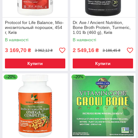
Protocol for Life Balance, Міо-
Dr. Axe / Ancient Nutrition,
инозитольный порошок, 454
Bone Broth Protein, Turmeric,
г, Київ
1.01 lb (460 g), Київ
В наявності
В наявності
3 169,70
2 549,16
₴
₴
3 962,12 ₴
3 186,45 ₴
Купити
Купити
–20%
–20%