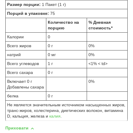
Размер порции:
1 Пакет (1 г)
Порций в упаковке:
75
Количество на
% Дневная
порцию
стоимость*
Калории
0
Всего жиров
0 г
0%
натрий
0 мг
0%
Всего углеводов
1 г
<1% < td>
Всего сахара
0 г
Включает 0 г
0%
Добавлены сахара
белка
0 г
Не является значительным источником насыщенных жиров,
транс-жиров, холестерина, диетических волокон, витамина
D, кальция, железа и
калия
.
Приховати