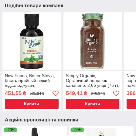
Подібні товари компанії
Now Foods, Better Stevia,
Simply Organic,
Now 
бескалорийный рідкий
Органічний порошок
чорн
підсолоджувач,
халапено, 2,65 унції (75 г),
пакет
оригінальний, 59 мл (2
Київ
Київ
451,55
549,41
386
₴
₴
531,24 ₴
646,37 ₴
рідких унції), Київ
Купити
Купити
Акційні пропозиції та новинки
–20%
–20%