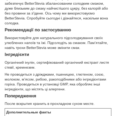
забезпечує BetterStevia збалансованим солодким смаком,
дуже близьким до смаку найчистішого цукру, без калорій або
без провини за з'їдене. Ось чому ми використовуємо
BetterStevia. Спробуйте сьогодні і дізнайтеся, наскільки вона
солодка.
Рекомендації по застосуванню
Використовуйте для натурального підсолоджування своїх
улюблених напоїв та їжі. Підсолодіть за смаком. Пам'ятайте,
навіть трохи BetterStevia може змінити смак.
Інгредієнти
Органічний інулін, сертифікований органічний екстракт листя
стевії, кремнезем.
Не проводиться з дріжджами, пшеницею, глютеном, соєю,
молоком, м'ясом, рибою, ракоподібними або інгредієнтами
горіха. Проводиться в установці GMP, яка обробляє інші
інгредієнти, що містять ці алергени.
Попередження
После вскрытия хранить в прохладном сухом месте.
Дополнительные факты