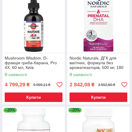
Mushroom Wisdom, D-
Nordic Naturals, ДГК для
фракція гриба-барана, Pro
вагітних, формула без
4X, 60 мл, Київ
ароматизаторів, 500 мг, 180
желатинових капсул, Київ
В наявності
В наявності
4 799,29
2 842,08
₴
₴
5 999,11 ₴
3 552,60 ₴
Купити
Купити
–20%
–20%