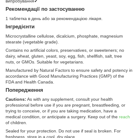
випробування✔
Рекомендації по застосуванню
1 таблетка в день або за рекомендацією лікаря.
Інгредієнти
Microcrystalline cellulose, dicalcium, phosphate, magnesium
stearate (vegetable grade).
Contains no artificial colors, preservatives, or sweeteners; no
dairy, wheat, gluten, yeast, soy, egg, fish, shellfish, salt, tree
nuts, or GMOs. Suitable for vegetarians.
Manufactured by Natural Factors to ensure safety and potency in
accordance with Good Manufacturing Practices (GMP) of the
FDA and Health Canada.
Попередження
Cautions:
As with any supplement, consult your health
professional before use if you are pregnant, breastfeeding, or
trying to conceive, or if you are taking medication, have a
medical condition, or anticipate a surgery. Keep out of the
reach
of children.
Sealed for your protection. Do not use if seal is broken. For
freshness, store in a cool, dry place.