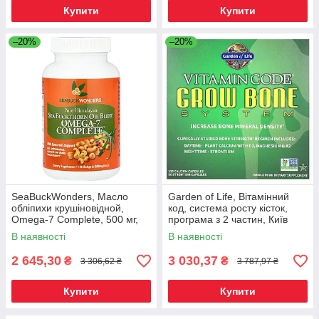
Купити
Купити
–20%
–20%
SeaBuckWonders, Масло
Garden of Life, Вітамінний
обліпихи крушіновідной,
код, система росту кісток,
Omega-7 Complete, 500 мг,
програма з 2 частин, Київ
120 м'яких капсул, Київ
В наявності
В наявності
2 645,30
3 030,37
₴
₴
3 306,62 ₴
3 787,97 ₴
Купити
Купити