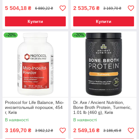
5 504,18
2 535,76
₴
₴
6 880,22 ₴
3 169,70 ₴
Купити
Купити
–20%
–20%
Protocol for Life Balance, Міо-
Dr. Axe / Ancient Nutrition,
инозитольный порошок, 454
Bone Broth Protein, Turmeric,
г, Київ
1.01 lb (460 g), Київ
В наявності
В наявності
3 169,70
2 549,16
₴
₴
3 962,12 ₴
3 186,45 ₴