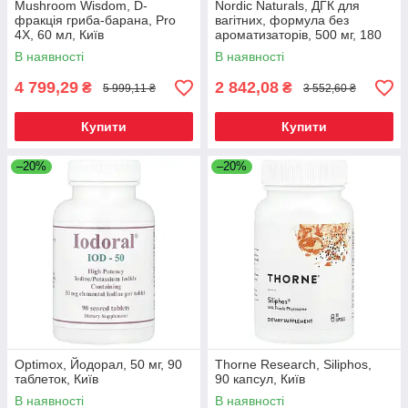
Mushroom Wisdom, D-
Nordic Naturals, ДГК для
фракція гриба-барана, Pro
вагітних, формула без
4X, 60 мл, Київ
ароматизаторів, 500 мг, 180
желатинових капсул, Київ
В наявності
В наявності
4 799,29
2 842,08
₴
₴
5 999,11 ₴
3 552,60 ₴
Купити
Купити
–20%
–20%
Optimox, Йодорал, 50 мг, 90
Thorne Research, Siliphos,
таблеток, Київ
90 капсул, Київ
В наявності
В наявності