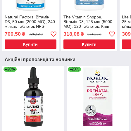
Natural Factors, Вітамін
The Vitamin Shoppe,
Life
D3, 50 мкг (2000 МО), 240
Вітамін D3, 125 мкг (5000
25 м
м'яких таблеток NFS-
МО), 120 таблеток, Київ
м'як
01063, Київ
1753
700,50
318,08
309
₴
₴
824,12 ₴
374,22 ₴
Купити
Купити
Акційні пропозиції та новинки
–20%
–20%