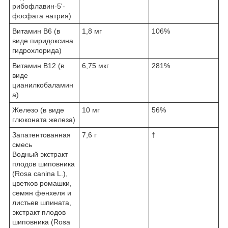
рибофлавин-5'-
фосфата натрия)
Витамин В6 (в
1,8 мг
106%
виде пиридоксина
гидрохлорида)
Витамин В12 (в
6,75 мкг
281%
виде
цианилкобаламин
а)
Железо (в виде
10 мг
56%
глюконата железа)
Запатентованная
7,6 г
†
смесь
Водный экстракт
плодов шиповника
(Rosa canina L.),
цветков ромашки,
семян фенхеля и
листьев шпината,
экстракт плодов
шиповника (Rosa