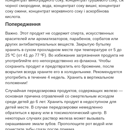
Концентрат виноградного соку, концентрат грушевого соку, сік
чорної смородини, вода, концентрат соку вишні, концентрат
соку ожини, концентрат морквяного соку і аскорбінова
кислота.
Попередження
Важно. Этот продукт не содержит спирта, искусственных
красителей или ароматизаторов, парабенов, сорбатов или
других антибактериальных веществ. Закрытую бутылку
хранить в сухом прохладном месте при температуре от 5 до
25 ºС (от 41 до 77 ºF). Во избежание загрязнения продукта не
употребляйте его непосредственно из флакона. Чтобы
сохранить продукт и предотвратить его брожение, после
вскрытия всегда храните его в холодильнике. Рекомендуется
употребить в течение 4 недель. Хранить в вертикальном
положении!
Случайная передозировка продуктов, содержащих железо —
основная причина отравлений со смертельным исходом
среди детей до 6 лет. Хранить продукт в недоступном для
детей месте. В случае передозировки немедленно
обратиться к врачу или в токсикологический центр. В
некоторых случаях раствор железа может вызывать
окрашивание эмали зубов. Прополощите рот водой или
почистите зубы сразу после приема.