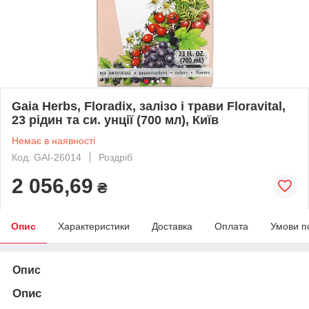
Gaia Herbs, Floradix, залізо і трави Floravital,
23 рідин та си. унції (700 мл), Київ
Немає в наявності
Код: GAI-26014
Роздріб
2 056,69
₴
Опис
Характеристики
Доставка
Оплата
Умови п
Опис
Опис