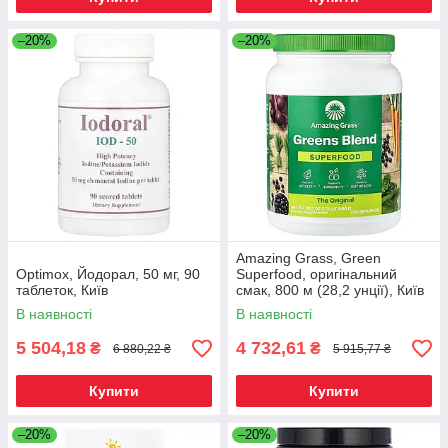
–20%
–20%
Amazing Grass, Green
Optimox, Йодорал, 50 мг, 90
Superfood, оригінальний
таблеток, Київ
смак, 800 м (28,2 унції), Київ
В наявності
В наявності
5 504,18
4 732,61
₴
₴
6 880,22 ₴
5 915,77 ₴
Купити
Купити
–20%
–20%