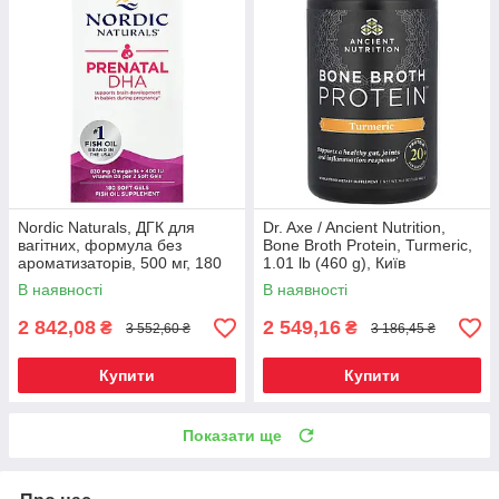
Nordic Naturals, ДГК для
Dr. Axe / Ancient Nutrition,
вагітних, формула без
Bone Broth Protein, Turmeric,
ароматизаторів, 500 мг, 180
1.01 lb (460 g), Київ
желатинових капсул, Київ
В наявності
В наявності
2 842,08
2 549,16
₴
₴
3 552,60 ₴
3 186,45 ₴
Купити
Купити
Показати ще