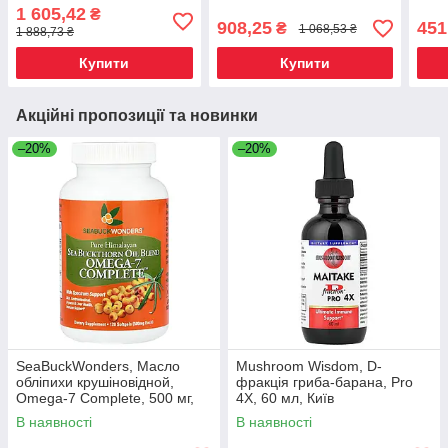
Київ
1 605,42
₴
908,25
451
₴
1 068,53 ₴
1 888,73 ₴
Купити
Купити
Акційні пропозиції та новинки
–20%
–20%
SeaBuckWonders, Масло
Mushroom Wisdom, D-
обліпихи крушіновідной,
фракція гриба-барана, Pro
Omega-7 Complete, 500 мг,
4X, 60 мл, Київ
120 м'яких капсул, Київ
В наявності
В наявності