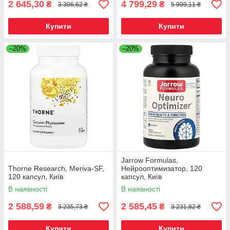
2 645,30
4 799,29
₴
₴
3 306,62 ₴
5 999,11 ₴
Купити
Купити
–20%
–20%
Jarrow Formulas,
Thorne Research, Meriva-SF,
Нейрооптимизатор, 120
120 капсул, Київ
капсул, Київ
В наявності
В наявності
2 588,59
2 585,45
₴
₴
3 235,73 ₴
3 231,82 ₴
Купити
Купити