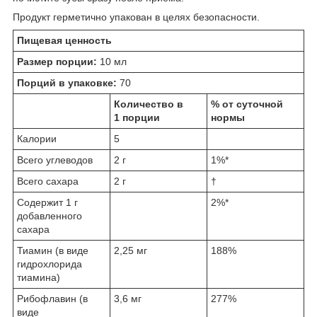
Продукт герметично упакован в целях безопасности.
Пищевая ценность
Размер порции:
10 мл
Порций в упаковке:
70
Количество в
% от суточной
1 порции
нормы
Калории
5
Всего углеводов
2 г
1%*
Всего сахара
2 г
†
Содержит 1 г
2%*
добавленного
сахара
Тиамин (в виде
2,25 мг
188%
гидрохлорида
тиамина)
Рибофлавин (в
3,6 мг
277%
виде