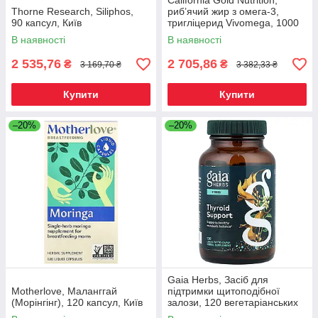
California Gold Nutrition,
Thorne Research, Siliphos,
риб’ячий жир з омега-3,
90 капсул, Київ
тригліцерид Vivomega, 1000
мг, 240 капсул
В наявності
В наявності
2 535,76
2 705,86
₴
₴
3 169,70 ₴
3 382,33 ₴
Купити
Купити
–20%
–20%
Gaia Herbs, Засіб для
Motherlove, Маланггай
підтримки щитоподібної
(Морінгінг), 120 капсул, Київ
залози, 120 вегетаріанських
фітокапсул із рідиною, Київ