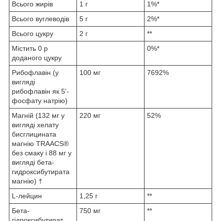
Всього жирів
1 г
1%*
Всього вуглеводів
5 г
2%*
Всього цукру
2 г
**
Містить 0 р
0%*
доданого цукру
Рибофлавін (у
100 мг
7692%
вигляді
рибофлавін як 5'-
фосфату натрію)
Магній (132 мг у
220 мг
52%
вигляді хелату
бисглицината
магнію TRAACS®
без смаку і 88 мг у
вигляді бета-
гидроксибутирата
магнію) †
L-лейцин
1,25 г
**
Бета-
750 мг
**
гідроксибутират