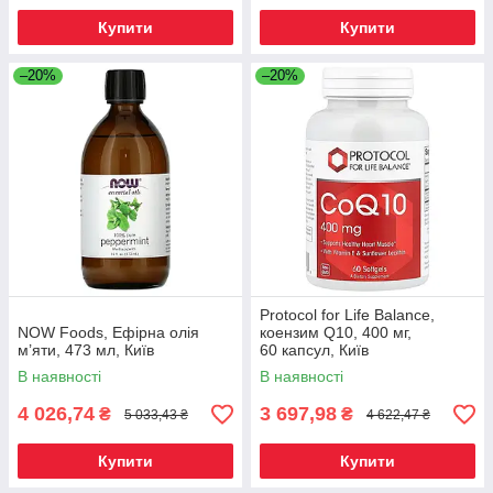
Купити
Купити
–20%
–20%
Protocol for Life Balance,
NOW Foods, Ефірна олія
коензим Q10, 400 мг,
м’яти, 473 мл, Київ
60 капсул, Київ
В наявності
В наявності
4 026,74
3 697,98
₴
₴
5 033,43 ₴
4 622,47 ₴
Купити
Купити