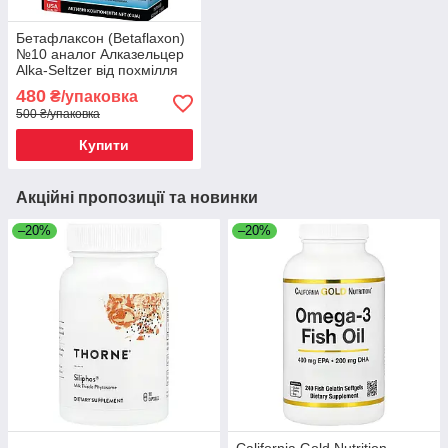
Бетафлаксон (Betaflaxon)
№10 аналог Алказельцер
Alka-Seltzer від похмілля
480
₴/упаковка
500 ₴/упаковка
Купити
Акційні пропозиції та новинки
–20%
–20%