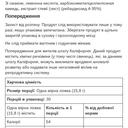
Зі смаком, лимонна кислота, карбоксиметилцеллюлозная
камедь, екстракт стевії (лист) (ребаудиозид А 95%).
Попередження
Захист від розтину. Продукт слід використовувати лише у тому
разі, якщо упаковка запечатана. Зберігати продукт в щільно
закритій упаковці в сухому і прохолодному місці.
Не слід приймати вагітним і годуючим жінкам.
Попередження для жителів штату Каліфорнія. Даний продукт
містить хімічні речовини (у тому числі свинець), які, за даними
штату Каліфорнія, можуть викликати вроджені аномалії
розвитку або надавати інше негативний вплив на
репродуктивну систему.
Харчова цінність
Розмір порції:
Одна мірна ложка (15,8 г)
Порцій в упаковці:
30
Одна мірна ложка
Кількість в 1
% від добової
(15,8 г) містить:
порції
норми
Калорії
54