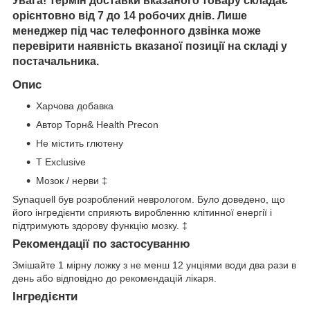
Увага! Термін доставки вказаного товару складає
орієнтовно від 7 до 14 робочих днів. Лише
менеджер під час телефонного дзвінка може
перевірити наявність вказаної позиції на складі у
постачальника.
Опис
Харчова добавка
Автор Торн& Health Precon
Не містить глютену
T Exclusive
Мозок / нерви ‡
Synaquell був розроблений неврологом. Було доведено, що
його інгредієнти сприяють виробленню клітинної енергії і
підтримують здорову функцію мозку. ‡
Рекомендації по застосуванню
Змішайте 1 мірну ложку з не менш 12 унціями води два рази в
день або відповідно до рекомендацій лікаря.
Інгредієнти