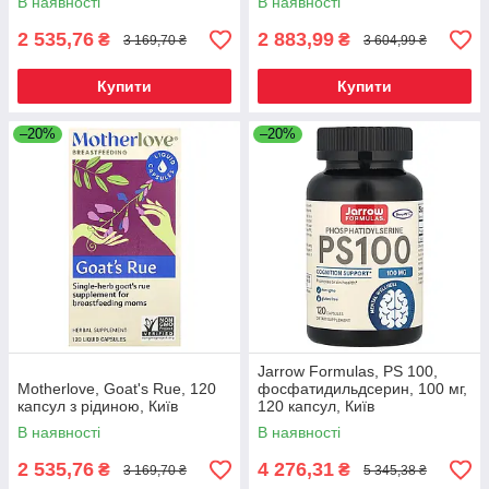
В наявності
В наявності
2 535,76
2 883,99
₴
₴
3 169,70 ₴
3 604,99 ₴
Купити
Купити
–20%
–20%
Jarrow Formulas, PS 100,
Motherlove, Goat's Rue, 120
фосфатидильдсерин, 100 мг,
капсул з рідиною, Київ
120 капсул, Київ
В наявності
В наявності
2 535,76
4 276,31
₴
₴
3 169,70 ₴
5 345,38 ₴