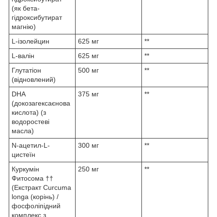
(як бета-
гідроксибутират
магнію)
L-ізолейцин
625 мг
**
L-валін
625 мг
**
Глутатіон
500 мг
**
(відновлений)
DHA
375 мг
**
(докозагексаєнова
кислота) (з
водоростеві
масла)
N-ацетил-L-
300 мг
**
цистеїн
Куркумін
250 мг
**
Фитосома ††
(Екстракт Curcuma
longa (корінь) /
фосфоліпідний
комплекс з