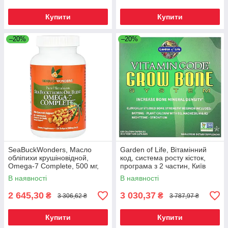
Купити
Купити
–20%
–20%
SeaBuckWonders, Масло
Garden of Life, Вітамінний
обліпихи крушіновідной,
код, система росту кісток,
Omega-7 Complete, 500 мг,
програма з 2 частин, Київ
120 м'яких капсул, Київ
В наявності
В наявності
2 645,30
3 030,37
₴
₴
3 306,62 ₴
3 787,97 ₴
Купити
Купити