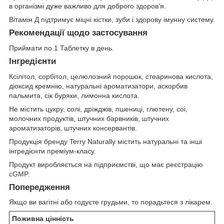
в організмі дуже важливо для доброго здоров’я.
Вітамін Д підтримує міцні кістки, зуби і здорову імунну систему.
Рекомендації щодо застосування
Приймати по 1 Таблетку в день.
Інгредієнти
Ксілітол, сорбітол, целюлозний порошок, стеаринова кислота,
діоксид кремнію, натуральні ароматизатори, аскорбив
пальмита, сік буряки, лимонна кислота.
Не містить цукру, солі, дріжджів, пшениці, глютену, соі,
молочних продуктів, штучних барвників, штучних
ароматизаторів, штучних консервантів.
Продукція бренду Terry Naturally містить натуральні та інші
інгредієнти преміум-класу.
Продукт виробляється на підприємстві, що має реєстрацію
cGMP.
Попередження
Якщо ви вагітні або годуєте грудьми, то порадьтеся з лікарем.
Поживна цінність