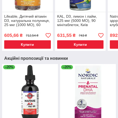
Lifeable, Дитячий вітамін
KAL, D3, лимон і лайм,
Natr
D3, натуральна полуниця,
125 мкг (5000 МО), 90
здоро
25 мкг (1000 МО), 60
мінітаблеток, Київ
клуб
жувальних таблеток, Київ
90 т
605,66
631,55
892
₴
₴
712,54 ₴
743 ₴
Купити
Купити
Акційні пропозиції та новинки
–20%
–20%