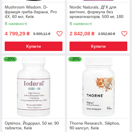
Mushroom Wisdom, D-
Nordic Naturals, ДГК для
фракція гриба-барана, Pro
вагітних, формула без
4X, 60 мл, Київ
ароматизаторів, 500 мг, 180
желатинових капсул, Київ
В наявності
В наявності
4 799,29
2 842,08
₴
₴
5 999,11 ₴
3 552,60 ₴
Купити
Купити
–20%
–20%
Optimox, Йодорал, 50 мг, 90
Thorne Research, Siliphos,
таблеток, Київ
90 капсул, Київ