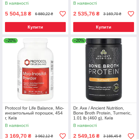
В наявності
В наявності
5 504,18
2 535,76
₴
₴
6 880,22 ₴
3 169,70 ₴
Купити
Купити
–20%
–20%
Protocol for Life Balance, Міо-
Dr. Axe / Ancient Nutrition,
инозитольный порошок, 454
Bone Broth Protein, Turmeric,
г, Київ
1.01 lb (460 g), Київ
В наявності
В наявності
3 169,70
2 549,16
₴
₴
3 962,12 ₴
3 186,45 ₴