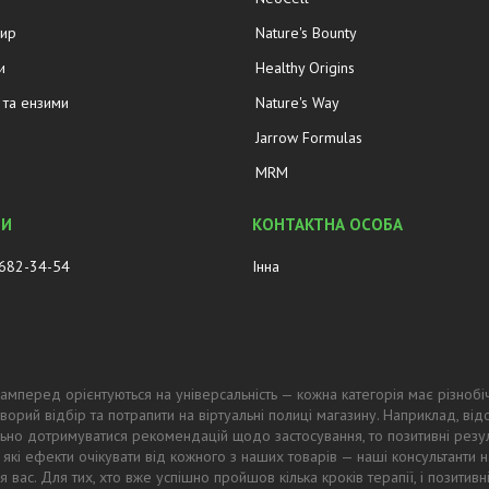
жир
Nature's Bounty
и
Healthy Origins
та ензими
Nature's Way
Jarrow Formulas
MRM
 682-34-54
Інна
амперед орієнтуються на універсальність — кожна категорія має різнобі
ворий відбір та потрапити на віртуальні полиці магазину. Наприклад, в
ьно дотримуватися рекомендацій щодо застосування, то позитивні резул
 які ефекти очікувати від кожного з наших товарів — наші консультанти
 вас. Для тих, хто вже успішно пройшов кілька кроків терапії, і позитив