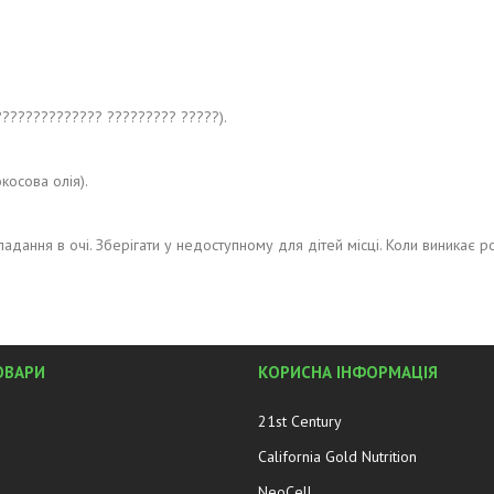
?????????????? ????????? ?????).
косова олія).
адання в очі. Зберігати у недоступному для дітей місці. Коли виникає р
ОВАРИ
КОРИСНА ІНФОРМАЦІЯ
21st Century
California Gold Nutrition
NeoCell