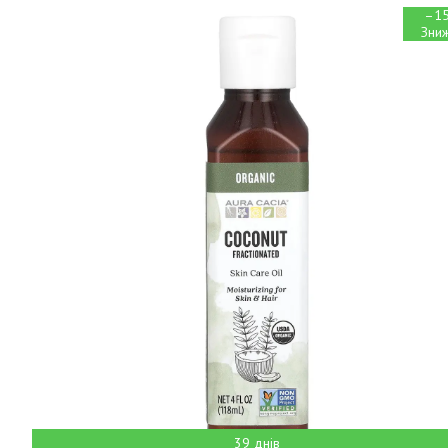
–1
39 днів