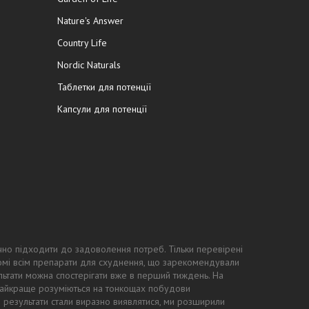
Nature's Answer
Country Life
Nordic Naturals
Таблетки для потенції
Капсули для потенції
чно підходити до задоволення потреб. Тільки перевірені
ідомі всім препарати для схуднення, що зарекомендували
ьтати можна спостерігати вже в перший тиждень. На
 найкраще розуміються на тонкощах побудови
ні результати стали виразно виявлятися, ми розширили