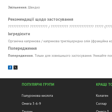
Звільнення.
Швидко
Рекомендації щодо застосування
???????????? ?????????? / ?????????? ?????????????? ????? (???
Інгредієнти
Органічна капринова / капринова тригліцеридна олія (фракційна ко
Попередження
Попередження.
Тільки для зовнішнього застосування. Уникайте поп
ПОПУЛЯРНІ ГРУПИ
КРАЩІ Т
Гіалуронова кислота
Колаген
Омега 3-6-9
Соглар
Таурин
Омега-3