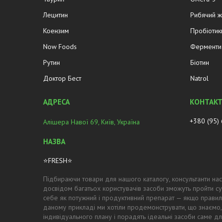
Лецитин
Рибячий 
Коензим
Пробіотик
Now Foods
Ферменти 
Рутин
Біотин
Доктор Бест
Natrol
+380 (95)
Алішера Навої 69, Київ, Україна
⭐FRESH⭐
Підбираючи товари для нашого каталогу, консультанти нас
досвідом багатьох користувачів засоби зможуть пройти су
себе як потужний і продуктивний препарат — якщо правил
даному прикладі ми хотіли продемонструвати, що знаємо,
індивідуального плану і порадять ідеальні засоби саме для