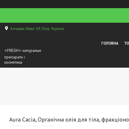
Алішера Навої 69, Київ, Україна
ГОЛОВНА
Т
⭐FRESH⭐-натуральні
препарати і
косметика
Aura Cacia, Органічна олія для тіла, фракціон