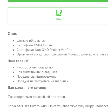
Опис
Опис
Швидко вбираються
Сертифікат USDA Organic
Сертификат Non GMO Project Verified
Органічний склад сертифікований Міжнародним комітетом з га
Наші гарантії
Чисті рослинні складники
Без синтетичних складників
Правдивість підтверджена
Продукт не тестується на тваринах
Для щоденного догляду
Так утворюється фракційний перегони.
Легка олія, яка містить жирні кислоти, зволожує суху шкіру і волосся