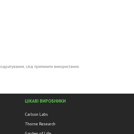
оздратування, слід припинити використання.
ЦІКАВІ ВИРОБНИКИ
Carlson Labs
Thorne Research
Garden of Life