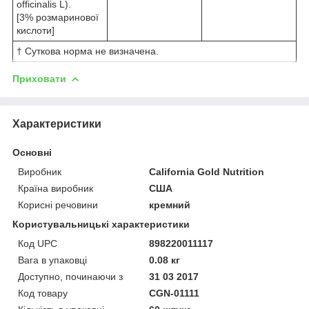
officinalis L).
[3% розмаринової
кислоти]
† Суткова норма не визначена.
Приховати
Характеристики
Основні
Виробник
California Gold Nutrition
Країна виробник
США
Корисні речовини
кремний
Користувальницькі характеристики
Код UPC
898220011117
Вага в упаковці
0.08 кг
Доступно, починаючи з
31 03 2017
Код товару
CGN-01111