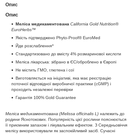
Опис
Опис
Меліса медикаментована
California Gold Nutrition®️
EuroHerbs™
Якість підтверджено Phyto-Proof® EuroMed
Йде розслаблення*
Стандартизовано до вмісту 4% розмаринової кислоти
Меліса лікарська: зібрано в ЄС/оброблено в Європі
Не містить ГМО, глютена і сої
Виготовляється на ініціативі, яка має реєстрацію
поточної відповідної виробничої практики (cGMP) і
проходить незалежні перевірки
Гарантія 100% Gold Guarantee
Меліса медикаментована (Melissa officinalis L)
належить до
родини Яснотокових. Популярність цієї рослини пояснюється
її приємним запахом і лікувальним ефектом. З Середньовіччя
мелісу використовували як заспокійливий засіб. Сучасні