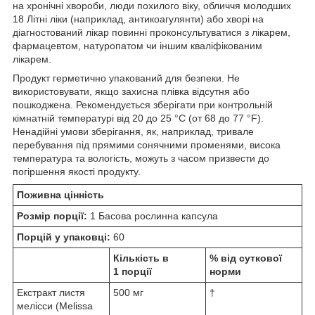
на хронічні хвороби, люди похилого віку, обличчя молодших
18 Літні ліки (наприклад, антикоагулянти) або хворі на
діагностований лікар повинні проконсультуватися з лікарем,
фармацевтом, натуропатом чи іншим кваліфікованим
лікарем.
Продукт герметично упакований для безпеки. Не
використовувати, якщо захисна плівка відсутня або
пошкоджена. Рекомендується зберігати при контрольній
кімнатній температурі від 20 до 25 °C (от 68 до 77 °F).
Ненадійні умови зберігання, як, наприклад, тривале
перебування під прямими сонячними променями, висока
температура та вологість, можуть з часом призвести до
погіршення якості продукту.
Поживна цінність
Розмір порції:
1 Басова рослинна капсула
Порцій у упаковці:
60
Кількість в
% від суткової
1 порції
норми
Екстракт листя
500 мг
†
мелісси (Melissa