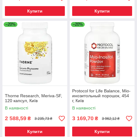
Купити
Купити
–20%
–20%
Protocol for Life Balance, Міо-
Thorne Research, Meriva-SF,
инозитольный порошок, 454
120 капсул, Київ
г, Київ
В наявності
В наявності
2 588,59
3 169,70
₴
₴
3 235,73 ₴
3 962,12 ₴
Купити
Купити