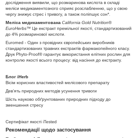
дослідження виявили, що розмаринова кислота в складі
меліси медикаментозного сприяє розслабленню, що у свою
чергу знижує стрес і тривогу, а також поліпшує сон*.
Меліса медикаментована
California Gold Nutrition®️
EuroHerbs™
Це екстракт премільної якості, стандартизований
до 4% розмаринової кислоти.
Euromed - Один з провідних європейських виробників
стандартизованих травних екстрактів фармакопейного класу.
Друк Phyto-Proof® гарантує використання елітних рослин для
контролю якості всього процесу: від насіння до екстракту.
Блог iHerb
Вісім корисних властивостей мелісового препарату
Дев’ять природних методів усунення тривоги
Шість науково обґрунтованих природних підходу до
зменшення стресу
Сертифікат якості iTested
Рекомендації щодо застосування