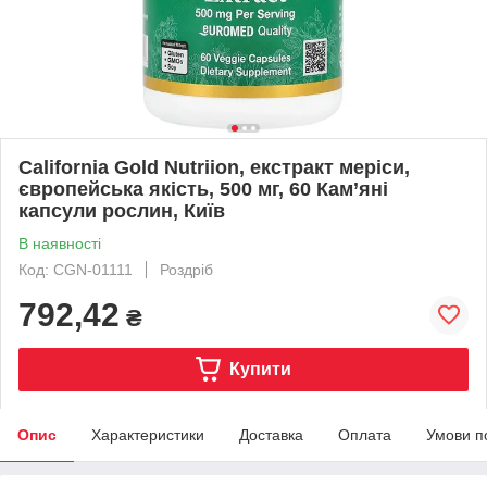
California Gold Nutriion, екстракт меріси,
європейська якість, 500 мг, 60 Кам’яні
капсули рослин, Київ
В наявності
Код: CGN-01111
Роздріб
792,42
₴
Купити
Опис
Характеристики
Доставка
Оплата
Умови п