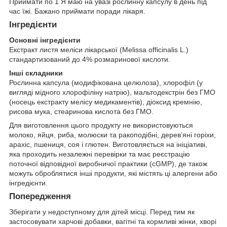
Приймати по 1 Я маю на увазі рослинну капсулу в день під
час їжі. Бажано приймати поради лікаря.
Інгредієнти
Основні інгредієнти
Екстракт листя меліси лікарської (Melissa officinalis L.)
стандартизований до 4% розмаринової кислоти.
Інші складники
Рослинна капсула (модифікована целюлоза), хлорофіл (у
вигляді мідного хлорофіліну натрію), мальтодекстрін без ГМО
(носець екстракту мелісу медикаментів), діоксид кремнію,
рисова мука, стеаринова кислота без ГМО.
Для виготовлення цього продукту не використовуються
молоко, яйця, риба, молюски та ракоподібні, дерев’яні горіхи,
арахіс, пшениця, соя і глютен. Виготовляється на ініціативі,
яка проходить незалежні перевірки та має реєстрацію
поточної відповідної виробничої практики (cGMP), де також
можуть оброблятися інші продукти, які містять ці алергени або
інгредієнти.
Попередження
Зберігати у недоступному для дітей місці. Перед тим як
застосовувати харчові добавки, вагітні та кормливі жінки, хворі