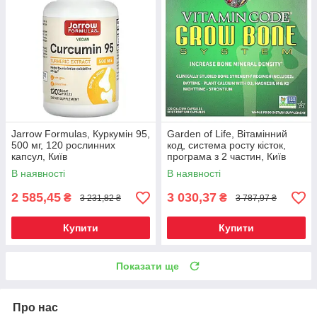
Jarrow Formulas, Куркумін 95,
Garden of Life, Вітамінний
500 мг, 120 рослинних
код, система росту кісток,
капсул, Київ
програма з 2 частин, Київ
В наявності
В наявності
2 585,45
3 030,37
₴
₴
3 231,82 ₴
3 787,97 ₴
Купити
Купити
Показати ще
Про нас