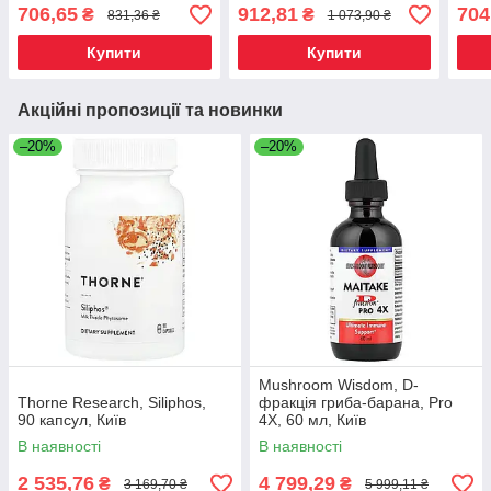
рослин, Київ
рослин, Київ
росл
706,65
912,81
704
₴
₴
831,36 ₴
1 073,90 ₴
Купити
Купити
Акційні пропозиції та новинки
–20%
–20%
Mushroom Wisdom, D-
Thorne Research, Siliphos,
фракція гриба-барана, Pro
90 капсул, Київ
4X, 60 мл, Київ
В наявності
В наявності
2 535,76
4 799,29
₴
₴
3 169,70 ₴
5 999,11 ₴