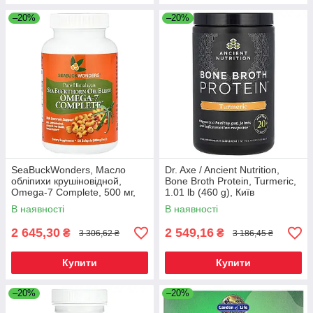
–20%
–20%
SeaBuckWonders, Масло
Dr. Axe / Ancient Nutrition,
обліпихи крушіновідной,
Bone Broth Protein, Turmeric,
Omega-7 Complete, 500 мг,
1.01 lb (460 g), Київ
120 м'яких капсул, Київ
В наявності
В наявності
2 645,30
2 549,16
₴
₴
3 306,62 ₴
3 186,45 ₴
Купити
Купити
–20%
–20%