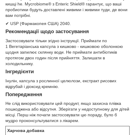
кишці he. Mycrobiome® з Enteric Shield® гарантує, що ваші
пробиотики будуть доставлені живими і живими туди, де вони
вам потрібні.
✔ USP (Фармакопея США) 2040.
Рекомендації щодо застосування
Застосовувати тільки згідно інструкції. Приймати по
1 Вегетаріанська капсула з кишково - кишковою оболонкою
щодня запилює склянку води. Не приймати антибіотиків
протягом двох годин після прийняття. Залишати в
холодильнику.
Інгредієнти
Інулін, капсула з рослинної целюлози, екстракт рисових
відрубай і діоксид кремнію.
Попередження
Не слід використовувати цей продукт, якщо захисна плівка
пошкоджена або відсутня. Зберігати у недоступному для дітей
місці. Перш ніж почати застосовувати цю пораду, було б
мудро проконсультуватися з лікарем.
Харчова добавка