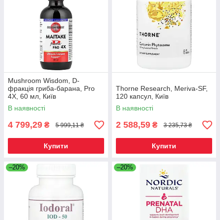
Mushroom Wisdom, D-
фракція гриба-барана, Pro
Thorne Research, Meriva-SF,
4X, 60 мл, Київ
120 капсул, Київ
В наявності
В наявності
4 799,29
2 588,59
₴
₴
5 999,11 ₴
3 235,73 ₴
Купити
Купити
–20%
–20%