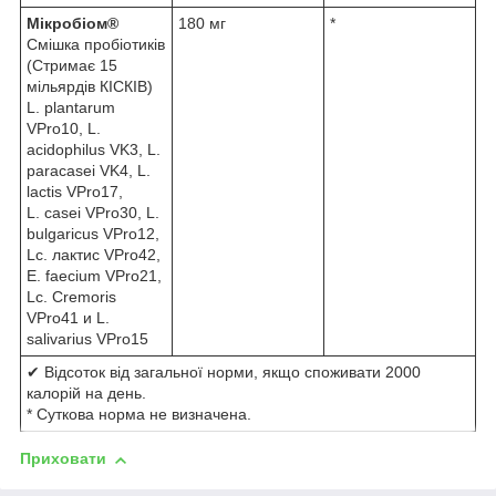
Мікробіом®
180 мг
*
Смішка пробіотиків
(Стримає 15
мільярдів КІСКІВ)
L. plantarum
VPro10, L.
acidophilus VK3, L.
paracasei VK4, L.
lactis VPro17,
L. casei VPro30, L.
bulgaricus VPro12,
Lc. лактис VPro42,
E. faecium VPro21,
Lc. Cremoris
VPro41 и L.
salivarius VPro15
✔ Відсоток від загальної норми, якщо споживати 2000
калорій на день.
* Суткова норма не визначена.
Приховати