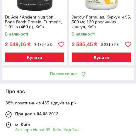
Dr. Axe / Ancient Nutrition,
Jarrow Formulas, Куркумін 95,
Bone Broth Protein, Turmeric,
500 мг, 120 рослинних
1.01 lb (460 g), Київ
капсул, Київ
В наявності
В наявності
2 549,16
2 585,45
₴
₴
3 186,45 ₴
3 231,82 ₴
Купити
Купити
Показати ще
Про нас
88% позитивних з 435 відгуків за рік
Працює з 04.08.2013
м. Київ
Алішера Навої 69, Київ, Україна