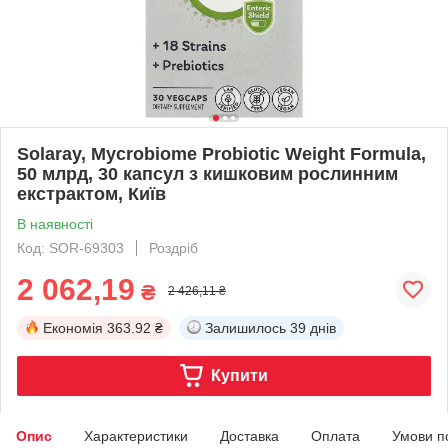
Solaray, Mycrobiome Probiotic Weight Formula,
50 млрд, 30 капсул з кишковим рослинним
екстрактом, Київ
В наявності
Код: SOR-69303
Роздріб
2 062,19
₴
2 426,11 ₴
Економія
363.92 ₴
Залишилось
39 днів
Купити
Опис
Характеристики
Доставка
Оплата
Умови п