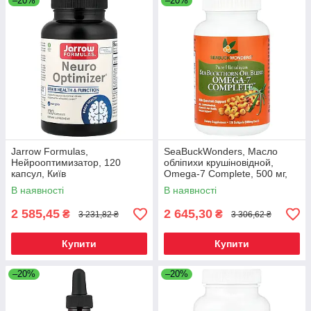
–20%
–20%
Jarrow Formulas,
SeaBuckWonders, Масло
Нейрооптимизатор, 120
обліпихи крушіновідной,
капсул, Київ
Omega-7 Complete, 500 мг,
120 м'яких капсул, Київ
В наявності
В наявності
2 585,45
2 645,30
₴
₴
3 231,82 ₴
3 306,62 ₴
Купити
Купити
–20%
–20%