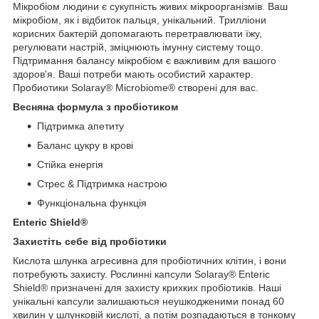
Мікробіом людини є сукупність живих мікроорганізмів. Ваш
мікробіом, як і відбиток пальця, унікальний. Трилліони
корисних бактерій допомагають перетравлювати їжу,
регулювати настрій, зміцнюють імунну систему тощо.
Підтримання балансу мікробіом є важливим для вашого
здоров'я. Ваші потреби мають особистий характер.
Пробиотики Solaray® Microbiome® створені для вас.
Весняна формула з пробіотиком
Підтримка апетиту
Баланс цукру в крові
Стійка енергія
Стрес & Підтримка настрою
Функціональна функція
Enteric Shield®
Захистіть себе від пробіотики
Кислота шлунка агресивна для пробіотичних клітин, і вони
потребують захисту. Рослинні капсули Solaray® Enteric
Shield® призначені для захисту крихких пробіотиків. Наші
унікальні капсули залишаються неушкодженими понад 60
хвилин у шлунковій кислоті, а потім розпадаються в тонкому