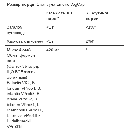
Розмір порції:
1 капсула Enteric VegCap
Кількість в 1
% Зсутньої
порції
норми
Загалом
<1 г
<1%†
вуглеводів
Харчова клітковину
<1 г
2%†
Мікробіом®
420 мг
*
Обмін формул
ваги
(Святок 35 млрд,
ЩО ВСЕ живих
організмів)
B. lactis VK2, B.
longum VPro54, B.
infantis VPro53, B.
breve VPro52, B.
bifidum VPro51, L.
rhamnosus VPro11,
L. brevis VPro18 и
L. delbrueckii
VPro315