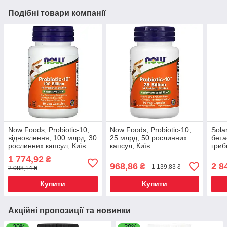
Подібні товари компанії
Now Foods, Probiotic-10,
Now Foods, Probiotic-10,
Sola
відновлення, 100 млрд, 30
25 млрд, 50 рослинних
бета
рослинних капсул, Київ
капсул, Київ
гриб
росл
1 774,92
₴
968,86
2 8
₴
1 139,83 ₴
2 088,14 ₴
Купити
Купити
Акційні пропозиції та новинки