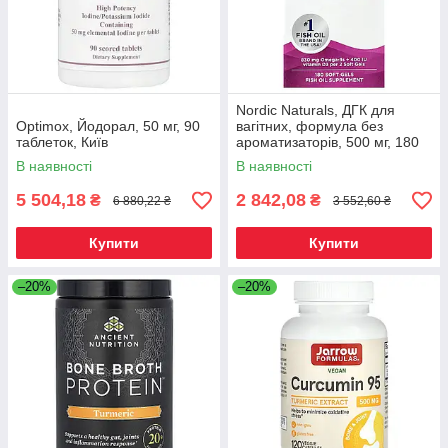
Nordic Naturals, ДГК для
Optimox, Йодорал, 50 мг, 90
вагітних, формула без
таблеток, Київ
ароматизаторів, 500 мг, 180
желатинових капсул, Київ
В наявності
В наявності
5 504,18
2 842,08
₴
₴
6 880,22 ₴
3 552,60 ₴
Купити
Купити
–20%
–20%