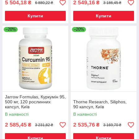
5 504,18
2 549,16
₴
₴
6 880,22 ₴
3 186,45 ₴
Купити
Купити
–20%
–20%
Jarrow Formulas, Куркумін 95,
500 мг, 120 рослинних
Thorne Research, Siliphos,
капсул, Київ
90 капсул, Київ
В наявності
В наявності
2 585,45
2 535,76
₴
₴
3 231,82 ₴
3 169,70 ₴
Купити
Купити