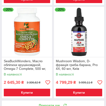
–20%
–20%
SeaBuckWonders, Масло
Mushroom Wisdom, D-
обліпихи крушіновідной,
фракція гриба-барана, Pro
Omega-7 Complete, 500 мг,
4X, 60 мл, Київ
120 м'яких капсул, Київ
В наявності
В наявності
2 645,30
4 799,29
₴
₴
3 306,62 ₴
5 999,11 ₴
Купити
Купити
Показати ще