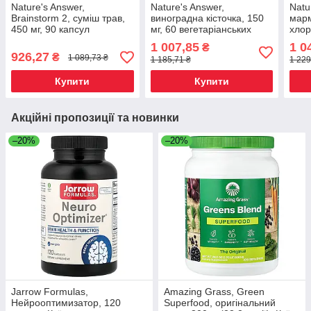
Nature's Answer,
Nature's Answer,
Natu
Brainstorm 2, суміш трав,
виноградна кісточка, 150
марм
450 мг, 90 капсул
мг, 60 вегетаріанських
хлор
вегетаріанських, Київ
капсул Київ, Київ
сад,
1 007,85
1 0
₴
табл
926,27
₴
1 089,73 ₴
1 185,71 ₴
1 229
Купити
Купити
Акційні пропозиції та новинки
–20%
–20%
Jarrow Formulas,
Amazing Grass, Green
Нейрооптимизатор, 120
Superfood, оригінальний