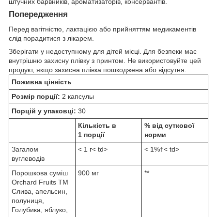
штучних барвників, ароматизаторів, консервантів.
Попередження
Перед вагітністю, лактацією або прийняттям медикаментів
слід порадитися з лікарем.
Зберігати у недоступному для дітей місці. Для безпеки має
внутрішню захисну плівку з принтом. Не використовуйте цей
продукт, якщо захисна плівка пошкоджена або відсутня.
Поживна цінність
Розмір порції:
2 капсулы
Порцій у упаковці:
30
Кількість в
% від суткової
1 порції
норми
Загалом
< 1 г< td>
< 1%†< td>
вуглеводів
Порошкова суміш
900 мг
**
Orchard Fruits TM
Слива, апельсин,
полуниця,
Голубика, яблуко,