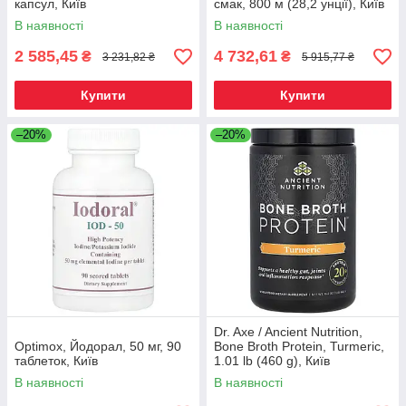
капсул, Київ
смак, 800 м (28,2 унції), Київ
В наявності
В наявності
2 585,45
4 732,61
₴
₴
3 231,82 ₴
5 915,77 ₴
Купити
Купити
–20%
–20%
Dr. Axe / Ancient Nutrition,
Optimox, Йодорал, 50 мг, 90
Bone Broth Protein, Turmeric,
таблеток, Київ
1.01 lb (460 g), Київ
В наявності
В наявності