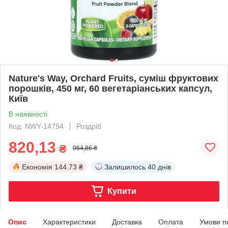
Nature's Way, Orchard Fruits, суміш фруктових
порошків, 450 мг, 60 вегетаріанських капсул,
Київ
В наявності
Код: NWY-14794
Роздріб
820,13
₴
964,86 ₴
Економія
144.73 ₴
Залишилось
40 днів
Купити
Опис
Характеристики
Доставка
Оплата
Умови п