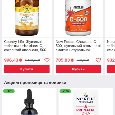
Country Life, Жувальні
Now Foods, Chewable C-
Natu
таблетки з вітаміном C,
500, жувальний вітамін с зі
табл
соковитий апельсин, 500
смаком натуральної
смак
мг, 90 вафель, Київ
вишні, 100 таблеток, Київ
Київ
996,43
705,83
932
₴
₴
1 172,27 ₴
830,39 ₴
Купити
Купити
Акційні пропозиції та новинки
–20%
–20%