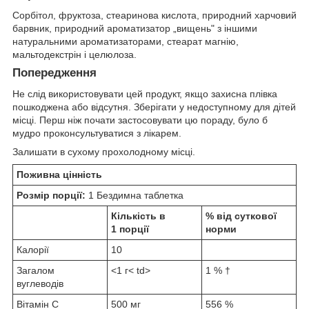
Сорбітол, фруктоза, стеаринова кислота, природний харчовий
барвник, природний ароматизатор „вищень" з іншими
натуральними ароматизаторами, стеарат магнію,
мальтодекстрін і целюлоза.
Попередження
Не слід використовувати цей продукт, якщо захисна плівка
пошкоджена або відсутня. Зберігати у недоступному для дітей
місці. Перш ніж почати застосовувати цю пораду, було б
мудро проконсультуватися з лікарем.
Залишати в сухому прохолодному місці.
Поживна цінність
Розмір порції:
1 Бездимна таблетка
Кількість в
% від суткової
1 порції
норми
Калорії
10
Загалом
<1 г< td>
1 % †
вуглеводів
Вітамін C
500 мг
556 %