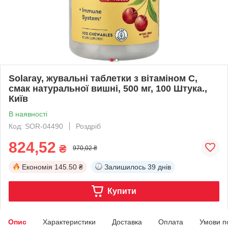
Solaray, жувальні таблетки з вітаміном C,
смак натуральної вишні, 500 мг, 100 Штука.,
Київ
В наявності
Код: SOR-04490
Роздріб
824,52
₴
970,02 ₴
Економія
145.50 ₴
Залишилось
39 днів
Купити
Опис
Характеристики
Доставка
Оплата
Умови п