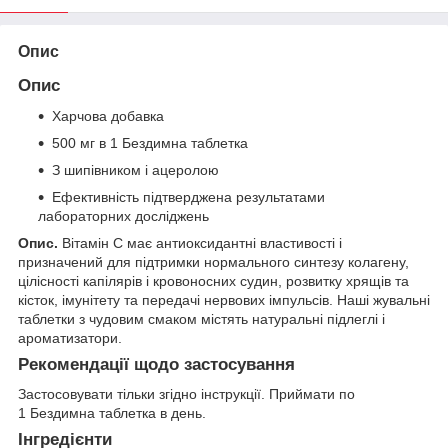
Опис
Опис
Харчова добавка
500 мг в 1 Бездимна таблетка
З шипівником і ацеролою
Ефективність підтверджена результатами
лабораторних досліджень
Опис.
Вітамін C має антиоксидантні властивості і
призначений для підтримки нормального синтезу колагену,
цілісності капілярів і кровоносних судин, розвитку хрящів та
кісток, імунітету та передачі нервових імпульсів. Наші жувальні
таблетки з чудовим смаком містять натуральні підлеглі і
ароматизатори.
Рекомендації щодо застосування
Застосовувати тільки згідно інструкції. Приймати по
1 Бездимна таблетка в день.
Інгредієнти