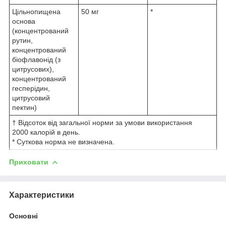
Цільнопищена
50 мг
*
основа
(концентрований
рутин,
концентрований
біофлавонід (з
цитрусових),
концентрований
гесперідин,
цитрусовий
пектин)
† Відсоток від загальної норми за умови використання
2000 калорій в день.
* Суткова норма не визначена.
Приховати
Характеристики
Основні