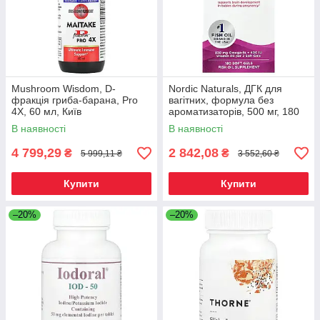
Mushroom Wisdom, D-
Nordic Naturals, ДГК для
фракція гриба-барана, Pro
вагітних, формула без
4X, 60 мл, Київ
ароматизаторів, 500 мг, 180
желатинових капсул, Київ
В наявності
В наявності
4 799,29
2 842,08
₴
₴
5 999,11 ₴
3 552,60 ₴
Купити
Купити
–20%
–20%