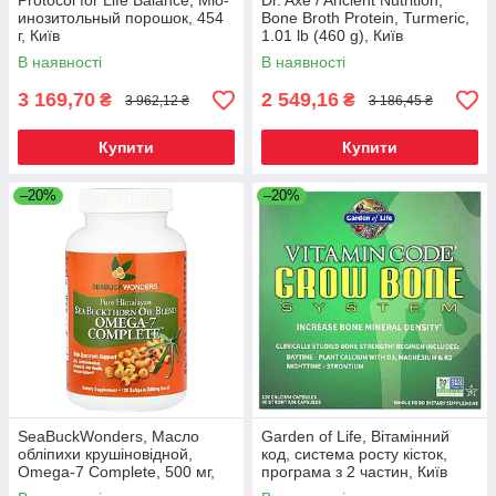
Protocol for Life Balance, Міо-
Dr. Axe / Ancient Nutrition,
инозитольный порошок, 454
Bone Broth Protein, Turmeric,
г, Київ
1.01 lb (460 g), Київ
В наявності
В наявності
3 169,70
2 549,16
₴
₴
3 962,12 ₴
3 186,45 ₴
Купити
Купити
–20%
–20%
SeaBuckWonders, Масло
Garden of Life, Вітамінний
обліпихи крушіновідной,
код, система росту кісток,
Omega-7 Complete, 500 мг,
програма з 2 частин, Київ
120 м'яких капсул, Київ