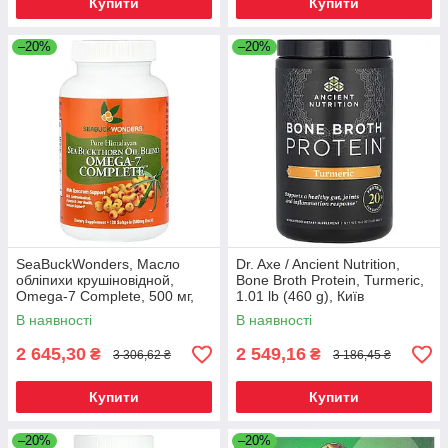
Купити
Купити
–20%
–20%
SeaBuckWonders, Масло
Dr. Axe / Ancient Nutrition,
обліпихи крушіновідной,
Bone Broth Protein, Turmeric,
Omega-7 Complete, 500 мг,
1.01 lb (460 g), Київ
120 м'яких капсул, Київ
В наявності
В наявності
2 645,30
2 549,16
₴
₴
3 306,62 ₴
3 186,45 ₴
Купити
Купити
–20%
–20%