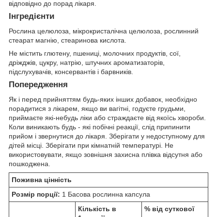
відповідно до порад лікаря.
Інгредієнти
Рослина целюлоза, мікрокристалічна целюлоза, рослинний
стеарат магнію, стеаринова кислота.
Не містить глютену, пшениці, молочних продуктів, сої,
дріжджів, цукру, натрію, штучних ароматизаторів,
підслухувачів, консервантів і барвників.
Попередження
Як і перед прийняттям будь-яких інших добавок, необхідно
порадитися з лікарем, якщо ви вагітні, годуєте грудьми,
приймаєте які-небудь ліки або страждаєте від якоїсь хвороби.
Коли виникають будь - які побічні реакції, слід припинити
прийом і звернутися до лікаря. Зберігати у недоступному для
дітей місці. Зберігати при кімнатній температурі. Не
використовувати, якщо зовнішня захисна плівка відсутня або
пошкоджена.
Поживна цінність
Розмір порції:
1 Басова рослинна капсула
Кількість в
% від суткової