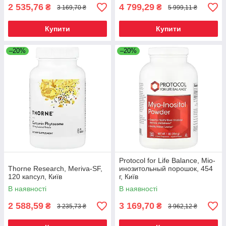
2 535,76
4 799,29
₴
₴
3 169,70 ₴
5 999,11 ₴
Купити
Купити
–20%
–20%
Protocol for Life Balance, Міо-
Thorne Research, Meriva-SF,
инозитольный порошок, 454
120 капсул, Київ
г, Київ
В наявності
В наявності
2 588,59
3 169,70
₴
₴
3 235,73 ₴
3 962,12 ₴