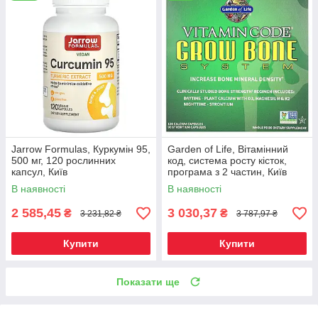
Jarrow Formulas, Куркумін 95,
Garden of Life, Вітамінний
500 мг, 120 рослинних
код, система росту кісток,
капсул, Київ
програма з 2 частин, Київ
В наявності
В наявності
2 585,45
3 030,37
₴
₴
3 231,82 ₴
3 787,97 ₴
Купити
Купити
Показати ще