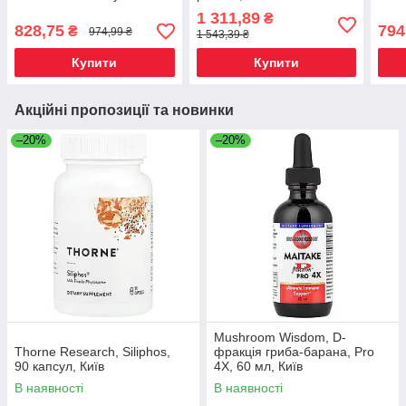
рослин, Київ
росл
1 311,89
₴
828,75
794
₴
974,99 ₴
1 543,39 ₴
Купити
Купити
Акційні пропозиції та новинки
–20%
–20%
Mushroom Wisdom, D-
Thorne Research, Siliphos,
фракція гриба-барана, Pro
90 капсул, Київ
4X, 60 мл, Київ
В наявності
В наявності