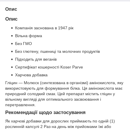
Опис
Опис
Компанія заснована в 1947 рік
Вільна форма
Без ГМО
Без глютену, пшениці та молочних продуктів
Підходить для веганів
Сертифікат кошерності Koser Parve
Харчова добавка
Гліцин — Молюск (синтезована в організмі) амінокислота, яку
використовують для формування білка. Ця амінокислота має
природний солодкий смак. Цей препарат містить гліцин у
вільному вигляді для оптимального засвоювання і
перетравлення.
Рекомендації щодо застосування
Як харчові добавки для дорослих приймають по одній (1)
рослинній капсулі 2 Раз на день між прийомами їжі або