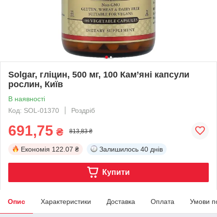
Solgar, гліцин, 500 мг, 100 Кам’яні капсули
рослин, Київ
В наявності
Код: SOL-01370
Роздріб
691,75
₴
813,83 ₴
Економія
122.07 ₴
Залишилось
40 днів
Купити
Опис
Характеристики
Доставка
Оплата
Умови п