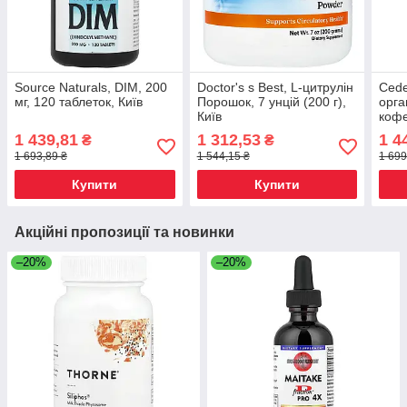
Source Naturals, DIM, 200
Doctor's s Best, L-цитрулін
Cede
мг, 120 таблеток, Київ
Порошок, 7 унцій (200 г),
орга
Київ
кофе
чайн
1 439,81
1 312,53
1 4
₴
₴
(7,05
1 693,89 ₴
1 544,15 ₴
1 699
Купити
Купити
Акційні пропозиції та новинки
–20%
–20%