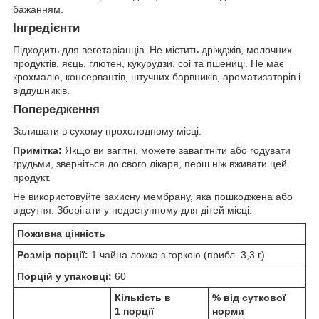
бажанням.
Інгредієнти
Підходить для вегетаріанців. Не містить дріжджів, молочних
продуктів, яєць, глютен, кукурудзи, соі та пшениці. Не має
крохмалю, консервантів, штучних барвників, ароматизаторів і
віддушників.
Попередження
Залишати в сухому прохолодному місці.
Примітка:
Якщо ви вагітні, можете завагітніти або годувати
грудьми, зверніться до свого лікаря, перш ніж вживати цей
продукт.
Не використовуйте захисну мембрану, яка пошкоджена або
відсутня. Зберігати у недоступному для дітей місці.
Поживна цінність
Розмір порції:
1 чайна ложка з горкою (прибл. 3,3 г)
Порцій у упаковці:
60
Кількість в
% від суткової
1 порції
норми