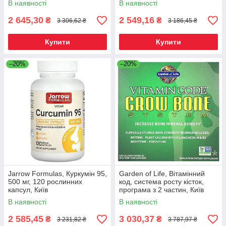
В наявності
В наявності
2 645,30
2 549,16
₴
₴
3 306,62 ₴
3 186,45 ₴
Купити
Купити
–20%
–20%
Jarrow Formulas, Куркумін 95,
Garden of Life, Вітамінний
500 мг, 120 рослинних
код, система росту кісток,
капсул, Київ
програма з 2 частин, Київ
В наявності
В наявності
2 585,45
3 030,37
₴
₴
3 231,82 ₴
3 787,97 ₴