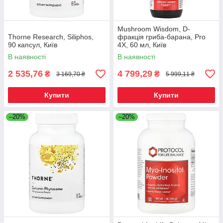
Mushroom Wisdom, D-
Thorne Research, Siliphos,
фракція гриба-барана, Pro
90 капсул, Київ
4X, 60 мл, Київ
В наявності
В наявності
2 535,76
4 799,29
₴
₴
3 169,70 ₴
5 999,11 ₴
Купити
Купити
–20%
–20%