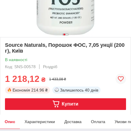
Source Naturals, Порошок ФОС, 7,05 унції (200
г), Київ
В наявності
Код: SNS-00578
Роздріб
1 218,12
₴
1 433,08 ₴
Економія
214.96 ₴
Залишилось
40 днів
Купити
Опис
Характеристики
Доставка
Оплата
Умови п