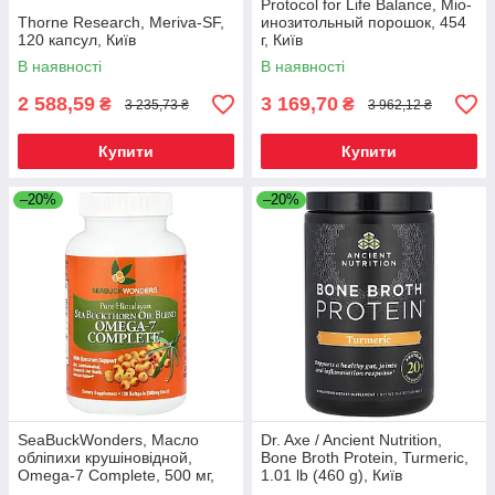
Protocol for Life Balance, Міо-
Thorne Research, Meriva-SF,
инозитольный порошок, 454
120 капсул, Київ
г, Київ
В наявності
В наявності
2 588,59
3 169,70
₴
₴
3 235,73 ₴
3 962,12 ₴
Купити
Купити
–20%
–20%
SeaBuckWonders, Масло
Dr. Axe / Ancient Nutrition,
обліпихи крушіновідной,
Bone Broth Protein, Turmeric,
Omega-7 Complete, 500 мг,
1.01 lb (460 g), Київ
120 м'яких капсул, Київ