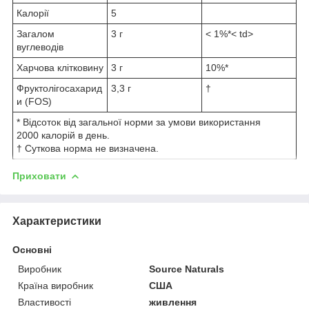
Калорії
5
Загалом
3 г
< 1%*< td>
вуглеводів
Харчова клітковину
3 г
10%*
Фруктолігосахарид
3,3 г
†
и (FOS)
* Відсоток від загальної норми за умови використання
2000 калорій в день.
† Суткова норма не визначена.
Приховати
Характеристики
Основні
Виробник
Source Naturals
Країна виробник
США
Властивості
живлення