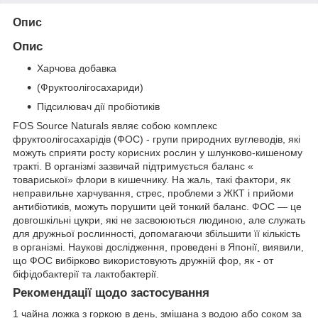
Опис
Опис
Харчова добавка
(Фруктоолігосахариди)
Підсилювач дії пробіотиків
FOS Source Naturals являє собою комплекс
фруктоолігосахарідів (ФОС) - групи природних вуглеводів, які
можуть сприяти росту корисних рослин у шлунково-кишеному
тракті. В організмі зазвичай підтримується баланс «
товариської» флори в кишечнику. На жаль, такі фактори, як
неправильне харчування, стрес, проблеми з ЖКТ і прийоми
антибіотиків, можуть порушити цей тонкий баланс. ФОС — це
довгошкільні цукри, які не засвоюються людиною, але служать
для дружньої рослинності, допомагаючи збільшити її кількість
в організмі. Наукові дослідження, проведені в Японії, виявили,
що ФОС вибірково використовують дружній фор, як - от
біфідобактерії та лактобактерії.
Рекомендації щодо застосування
1 чайна ложка з горкою в день, змішана з водою або соком за