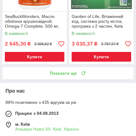
SeaBuckWonders, Масло
Garden of Life, Вітамінний
обліпихи крушіновідной,
код, система росту кісток,
Omega-7 Complete, 500 мг,
програма з 2 частин, Київ
120 м'яких капсул, Київ
В наявності
В наявності
2 645,30
3 030,37
₴
₴
3 306,62 ₴
3 787,97 ₴
Купити
Купити
Показати ще
Про нас
88% позитивних з 435 відгуків за рік
Працює з 04.08.2013
м. Київ
Алішера Навої 69, Київ, Україна