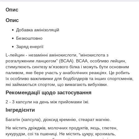
Опис
Опис
Добавка амінізоляцій
Безкоштовно
Заряд енергії
L-лейцин - незамінні амінокислоти, "мінокислота з
розгалуженим ланцюгом" (BCAA). BCAA, особливо лейцин,
стимулюють синтезу м’язового білка і можуть бути основним
паливом, яке бере участь у анаболічних реакціях. Це робить
їх особливо важливими для бодібілдерів та інших спортсменів,
які займаються спортом, що вимагають вибухівки.
Рекомендації щодо застосування
2 - 3 капсули на день між прийомами їжі.
Інгредієнти
Багатін (капсула), діоксид кремнію, стеарат магнію.
Не містить дріжджів, молочних продуктів, яєць, глютен,
кукурудзи, соі та пшениці. Не містить цукру, крохмаль,