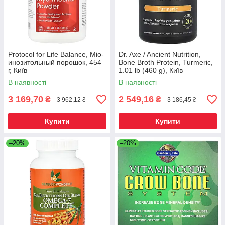
Protocol for Life Balance, Міо-
Dr. Axe / Ancient Nutrition,
инозитольный порошок, 454
Bone Broth Protein, Turmeric,
г, Київ
1.01 lb (460 g), Київ
В наявності
В наявності
3 169,70
2 549,16
₴
₴
3 962,12 ₴
3 186,45 ₴
Купити
Купити
–20%
–20%