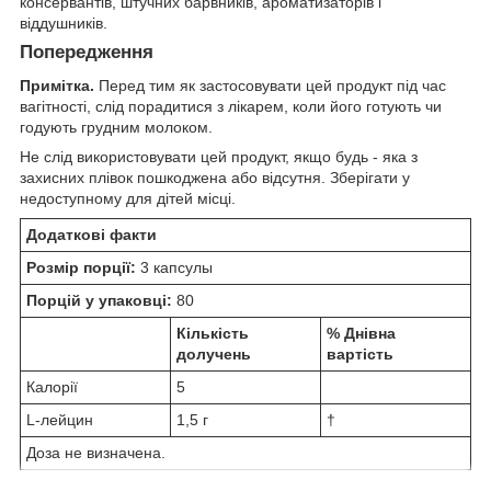
консервантів, штучних барвників, ароматизаторів і
віддушників.
Попередження
Примітка.
Перед тим як застосовувати цей продукт під час
вагітності, слід порадитися з лікарем, коли його готують чи
годують грудним молоком.
Не слід використовувати цей продукт, якщо будь - яка з
захисних плівок пошкоджена або відсутня. Зберігати у
недоступному для дітей місці.
Додаткові факти
Розмір порції:
3 капсулы
Порцій у упаковці:
80
Кількість
% Днівна
долучень
вартість
Калорії
5
L-лейцин
1,5 г
†
Доза не визначена.