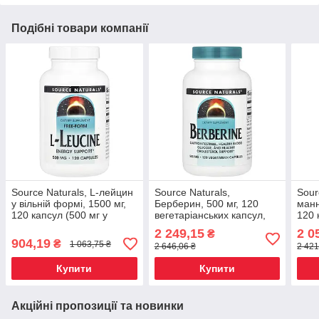
Подібні товари компанії
Source Naturals, L-лейцин
Source Naturals,
Sour
у вільній формі, 1500 мг,
Берберин, 500 мг, 120
манн
120 капсул (500 мг у
вегетаріанських капсул,
120 
кожній капсулі), Київ
Київ
2 249,15
2 0
₴
904,19
₴
1 063,75 ₴
2 646,06 ₴
2 421
Купити
Купити
Акційні пропозиції та новинки