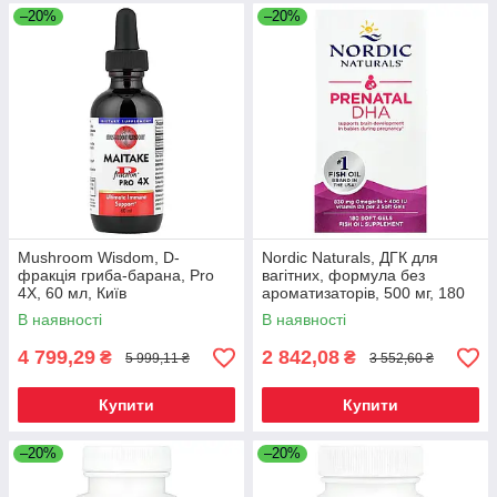
–20%
–20%
Mushroom Wisdom, D-
Nordic Naturals, ДГК для
фракція гриба-барана, Pro
вагітних, формула без
4X, 60 мл, Київ
ароматизаторів, 500 мг, 180
желатинових капсул, Київ
В наявності
В наявності
4 799,29
2 842,08
₴
₴
5 999,11 ₴
3 552,60 ₴
Купити
Купити
–20%
–20%