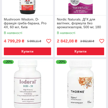
Mushroom Wisdom, D-
Nordic Naturals, ДГК для
фракція гриба-барана, Pro
вагітних, формула без
4X, 60 мл, Київ
ароматизаторів, 500 мг, 180
желатинових капсул, Київ
В наявності
В наявності
4 799,29
2 842,08
₴
₴
5 999,11 ₴
3 552,60 ₴
Купити
Купити
–20%
–20%