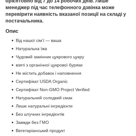
орієнтовно від 7 до 14 робочих днів. Лише
менеджер під час телефонного дзвінка може
перевірити наявність вказаної позиції на складі у
постачальника.
Опис
Від нашої сім’ї — ваша
Натуральна їжа
Чудовий замінник цукрового цукру
взяті з органічної цукрової буряки
Не містить добавок і наповнення
Сертифікат USDA Organic
Сертифікат Non-GMO Project Verified
Натуральний солодкий смак
Лише натуральні інгредієнти
Без штучних інгредієнтів
Завжди без ГМО
Вегетаріанський продукт