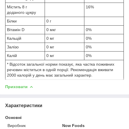
Містить 8 г
16%
доданого цукру
Білки
0 г
Вітамін D
0 мкг
0%
Кальцій
0 мг
0%
Залізо
0 мг
0%
Калій
0 мг
0%
* Відсоток загальної норми показує, яка частка поживних
речовин міститься в одній порції. Рекомендація вживати
2000 калорій у день має загальний характер.
Приховати
Характеристики
Основні
Виробник
Now Foods