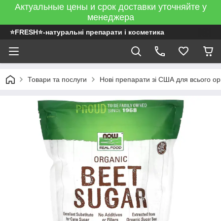
Актуальные цены и срок доставки уточняйте у
менеджера
⭐FRESH⭐-натуральні препарати і косметика
Товари та послуги
Нові препарати зі США для всього ор