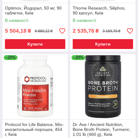
Optimox, Йодорал, 50 мг, 90
Thorne Research, Siliphos,
таблеток, Київ
90 капсул, Київ
В наявності
В наявності
5 504,18
2 535,76
₴
₴
6 880,22 ₴
3 169,70 ₴
Купити
Купити
–20%
–20%
Protocol for Life Balance, Міо-
Dr. Axe / Ancient Nutrition,
инозитольный порошок, 454
Bone Broth Protein, Turmeric,
г, Київ
1.01 lb (460 g), Київ