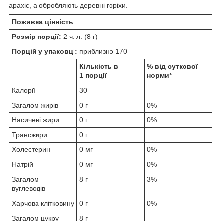
арахіс, а обробляють деревні горіхи.
Поживна цінність
Розмір порції:
2 ч. л. (8 г)
Порцій у упаковці:
приблизно 170
Кількість в
% від суткової
1 порції
норми*
Калорії
30
Загалом жирів
0 г
0%
Насичені жири
0 г
0%
Трансжири
0 г
Холестерин
0 мг
0%
Натрій
0 мг
0%
Загалом
8 г
3%
вуглеводів
Харчова клітковину
0 г
0%
Загалом цукру
8 г