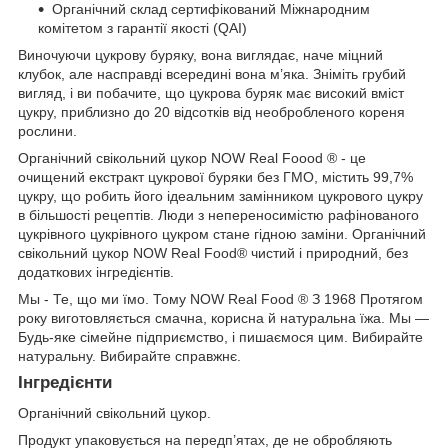
Органічний склад сертифікований Міжнародним
комітетом з гарантії якості (QAI)
Виночуючи цукрову буряку, вона виглядає, наче міцний
клубок, але насправді всередині вона м’яка. Зніміть грубий
вигляд, і ви побачите, що цукрова буряк має високий вміст
цукру, приблизно до 20 відсотків від необробленого кореня
рослини.
Органічний свікольний цукор NOW Real Foood
®
- це
очищений екстракт цукрової буряки без ГМО, містить 99,7%
цукру, що робить його ідеальним замінником цукрового цукру
в більшості рецептів. Люди з непереносимістю рафінованого
цукрівного цукрівного цукром стане гідною заміни. Органічний
свікольний цукор NOW Real Food® чистий і природний, без
додаткових інгредієнтів.
Мы - Те, що ми їмо. Тому NOW Real Food ® З 1968 Протягом
року виготовляється смачна, корисна й натуральна їжа. Мы —
Будь-яке сімейне підприємство, і пишаємося цим. Вибирайте
натуральну. Вибирайте справжнє.
Інгредієнти
Органічний свікольний цукор.
Продукт упаковується на передп’ятах, де не обробляють