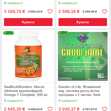
В наявності
В наявності
3 169,70
2 549,16
₴
₴
3 962,12 ₴
3 186,45 ₴
Купити
Купити
–20%
–20%
SeaBuckWonders, Масло
Garden of Life, Вітамінний
обліпихи крушіновідной,
код, система росту кісток,
Omega-7 Complete, 500 мг,
програма з 2 частин, Київ
120 м'яких капсул, Київ
В наявності
В наявності
2 645,30
3 030,37
₴
₴
3 306,62 ₴
3 787,97 ₴