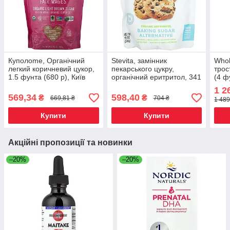
Куполome, Органічний
Stevita, замінник
Whol
легкий коричневий цукор,
пекарського цукру,
трос
1.5 фунта (680 р), Київ
органічний еритритол, 341
(4 ф
г (12 унцій) Київ, Київ
1 2
569,34
598,40
₴
₴
669,81 ₴
704 ₴
1 489
Купити
Купити
Акційні пропозиції та новинки
–20%
–20%