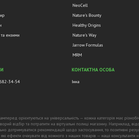
NeoCell
жир
Nature's Bounty
и
Healthy Origins
та ензими
Nature's Way
Jarrow Formulas
MRM
 682-34-54
Інна
амперед орієнтуються на універсальність — кожна категорія має різнобі
ворий відбір та потрапити на віртуальні полиці магазину. Наприклад, в
ьно дотримуватися рекомендацій щодо застосування, то позитивні резул
 які ефекти очікувати від кожного з наших товарів — наші консультанти