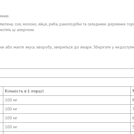
мнію.
ена, соя, молоко, яйця, риба, ракоподібні та складники деревних горіхі
істять ці алергени.
ки або маєте якусь хворобу, зверніться до лікаря. Зберігати у недоступн
Кількість в 1 порції
100 мг
100 мг
100 мг
100 мг