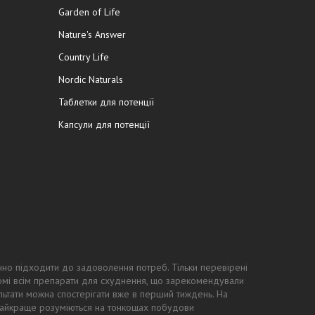
Garden of Life
Nature's Answer
Country Life
Nordic Naturals
Таблетки для потенції
Капсули для потенції
чно підходити до задоволення потреб. Тільки перевірені
ідомі всім препарати для схуднення, що зарекомендували
ьтати можна спостерігати вже в перший тиждень. На
 найкраще розуміються на тонкощах побудови