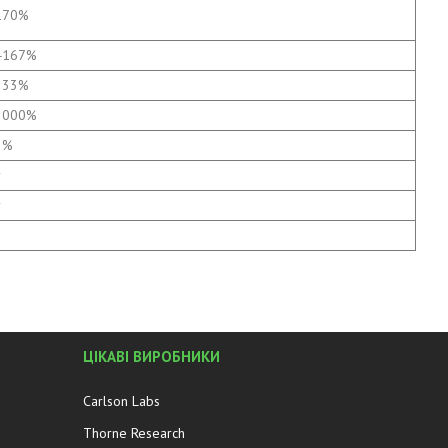
170%
4167%
333%
2000%
2%
†
†
ЦІКАВІ ВИРОБНИКИ
Carlson Labs
Thorne Research