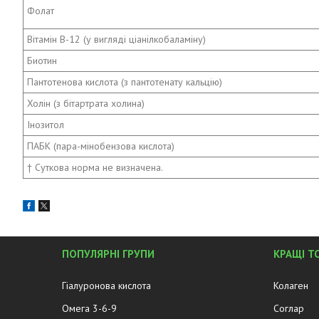
Фолат
Вітамін B-12 (у вигляді ціанілкобаламіну)
Биотин
Пантотенова кислота (з пантотенату кальцію)
Холін (з бітартрата холина)
Інозитол
ПАБК (пара-мінобензова кислота)
† Суткова норма не визначена.
ПОПУЛЯРНІ ГРУПИ
КРАЩІ Т
Гіалуронова кислота
Колаген
Омега 3-6-9
Соглар