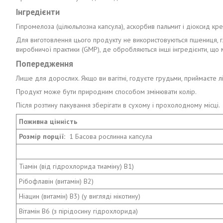
Інгредієнти
Гіпромелоза (цілюльлозна капсула), аскорбив пальмит і діоксид кре
Для виготовлення цього продукту не використовуються пшениця, глют
виробничої практики (GMP), де обробляються інші інгредієнти, що м
Попередження
Лише для дорослих. Якщо ви вагітні, годуєте грудьми, приймаєте лі
Продукт може бути природним способом змінювати колір.
Після розтину пакування зберігати в сухому і прохолодному місці.
Поживна цінність
Розмір порції:
1 Басова рослинна капсула
Тіамін (від гідрохлорида тиаміну) B1)
Рібофлавін (витамін) B2)
Ніацин (витамін) B3) (у вигляді нікотину)
Вітамін B6 (з пірідосину гідрохлорида)