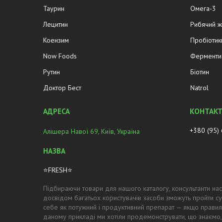
Таурин
Омега-3
Лецитин
Рибячий 
Коензим
Пробіотик
Now Foods
Ферменти 
Рутин
Біотин
Доктор Бест
Natrol
+380 (95)
Алішера Навої 69, Київ, Україна
⭐FRESH⭐
Підбираючи товари для нашого каталогу, консультанти нас
досвідом багатьох користувачів засоби зможуть пройти су
себе як потужний і продуктивний препарат — якщо правил
даному прикладі ми хотіли продемонструвати, що знаємо,