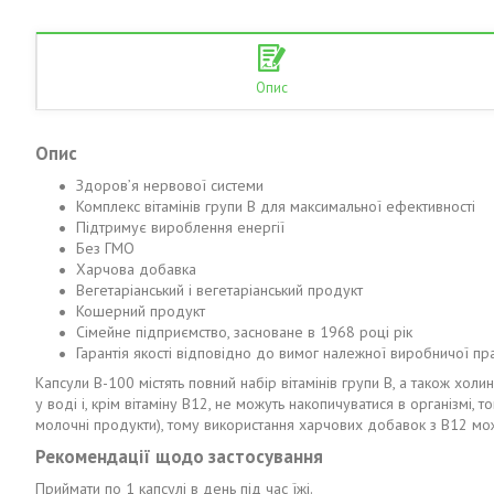
Опис
Опис
Здоров’я нервової системи
Комплекс вітамінів групи В для максимальної ефективності
Підтримує вироблення енергії
Без ГМО
Харчова добавка
Вегетаріанський і вегетаріанський продукт
Кошерний продукт
Сімейне підприємство, засноване в 1968 році рік
Гарантія якості відповідно до вимог належної виробничої пр
Капсули B-100 містять повний набір вітамінів групи В, а також холи
у воді і, крім вітаміну B12, не можуть накопичуватися в організмі
молочні продукти), тому використання харчових добавок з B12 мо
Рекомендації щодо застосування
Приймати по 1 капсулі в день під час їжі.