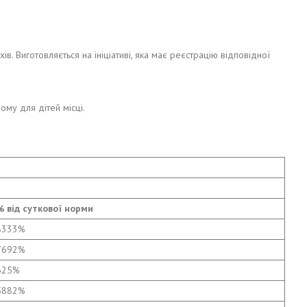
в. Виготовляється на ініціативі, яка має реєстрацію відповідної
ому для дітей місці.
% від суткової норми
8333%
7692%
625%
5882%