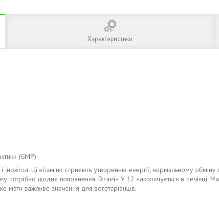
Характеристики
актики (GMP)
н і інозітол. Ці вітаміни сприяють утворенню енергії, нормальному обміну
, тому потрібно щодня поповнення. Вітамін У 12 накопичується в печінці.
же мати важливе значення для вегетаріанців.