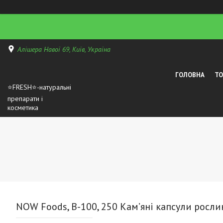
Алішера Навої 69, Київ, Україна
ГОЛОВНА
Т
⭐FRESH⭐-натуральні
препарати і
косметика
NOW Foods, B-100, 250 Кам’яні капсули росли