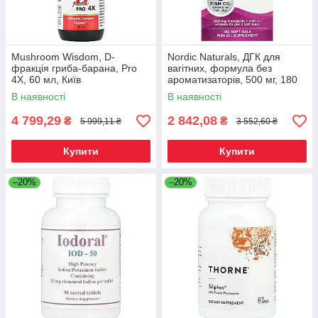
Mushroom Wisdom, D-
Nordic Naturals, ДГК для
фракція гриба-барана, Pro
вагітних, формула без
4X, 60 мл, Київ
ароматизаторів, 500 мг, 180
желатинових капсул, Київ
В наявності
В наявності
4 799,29
2 842,08
₴
₴
5 999,11 ₴
3 552,60 ₴
Купити
Купити
–20%
–20%