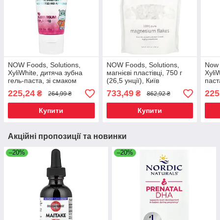
NOW Foods, Solutions,
NOW Foods, Solutions,
Now 
XyliWhite, дитяча зубна
магнієві пластівці, 750 г
Xyli
гель-паста, зі смаком
(26,5 унції), Київ
паст
жувальної гумки, 85 г (3
полу
225,24
733,49
225
₴
₴
264,99 ₴
862,92 ₴
унції), Київ
унції
Купити
Купити
Акційні пропозиції та новинки
–20%
–20%