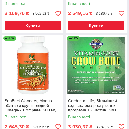
В наявності
В наявності
3 169,70
2 549,16
₴
₴
3 962,12 ₴
3 186,45 ₴
Купити
Купити
–20%
–20%
SeaBuckWonders, Масло
Garden of Life, Вітамінний
обліпихи крушіновідной,
код, система росту кісток,
Omega-7 Complete, 500 мг,
програма з 2 частин, Київ
120 м'яких капсул, Київ
В наявності
В наявності
2 645,30
3 030,37
₴
₴
3 306,62 ₴
3 787,97 ₴