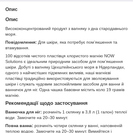
Опис
Опис
Висококонцентрований продукт з вапняку з дна стародавнього
моря.
Повідомлення:
Для шкіри, яка потребує пом’якшення та
втамування.
100 відсотків чистого пластівця хлористого магнію NOW
Solutions є ідеальним природним засобом для пом’якшення
шкіри. Добуті з вапняку Цехштейнського моря в Нідерландах,
одного з найчистіших підземних виливів, наші магнієві
пластівці традиційно використовуються для зволожування
шкіри і служать чудовим заспокійливим засобом для ванни й
ванничок для ніг. Одна чашка бавовни містить коло 19 грамів
магнію.
Рекомендації щодо застосування
Ванночка для ніг:
розчиніть 1 склянку в 3,8 л (1 галон) теплої
води. Замочите на 20–30 минут.
Повна ванна:
розчиніть чотири склянки у ванні, наповненій
теплою водою. Замочите на 20–30 минут. Вимийтеся і