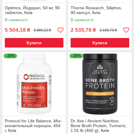
Optimox, Йодорал, 50 мг, 90
Thorne Research, Siliphos,
таблеток, Київ
90 капсул, Київ
В наявності
В наявності
5 504,18
2 535,76
₴
₴
6 880,22 ₴
3 169,70 ₴
Купити
Купити
–20%
–20%
Protocol for Life Balance, Міо-
Dr. Axe / Ancient Nutrition,
инозитольный порошок, 454
Bone Broth Protein, Turmeric,
г, Київ
1.01 lb (460 g), Київ