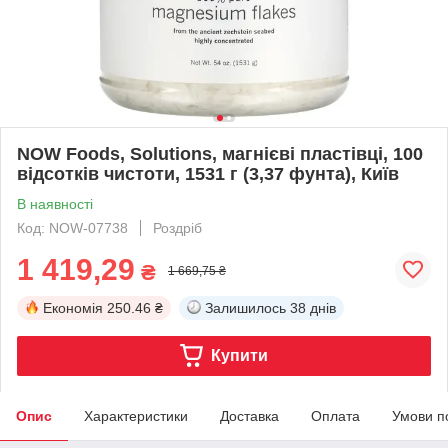
NOW Foods, Solutions, магнієві пластівці, 100
відсотків чистоти, 1531 г (3,37 фунта), Київ
В наявності
Код: NOW-07738
Роздріб
1 419,29
₴
1 669,75 ₴
Економія
250.46 ₴
Залишилось
38 днів
Купити
Опис
Характеристики
Доставка
Оплата
Умови п