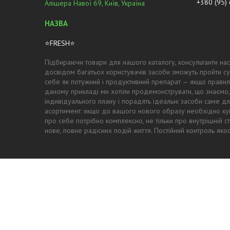
+380 (95)
Алішера Навої 69, Київ, Україна
⭐FRESH⭐
Підбираючи товари для нашого каталогу, консультанти нас
досвідом багатьох користувачів засоби зможуть пройти су
себе як потужний і продуктивний препарат — якщо правил
даному прикладі ми хотіли продемонструвати, що знаємо,
індивідуального плану і порадять ідеальні засоби саме для
асортимент: якщо до вашого нового образу необхідно купи
про себе потрібно комплексно, не тільки про внутрішній с
нове, повне радісних подій життя. Постійний контроль як