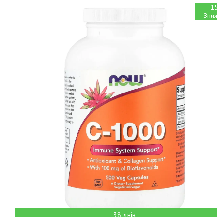
–1
38 днів