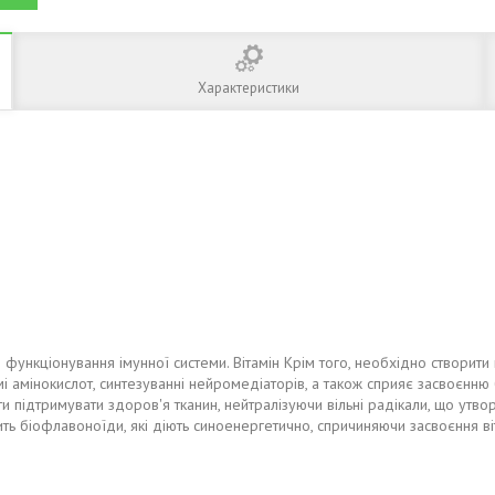
Характеристики
 функціонування імунної системи. Вітамін Крім того, необхідно створити 
змі амінокислот, синтезуванні нейромедіаторів, а також сприяє засвоєнню 
и підтримувати здоров'я тканин, нейтралізуючи вільні радікали, що утв
ь біофлавоноїди, які діють синоенергетично, спричиняючи засвоєння віт