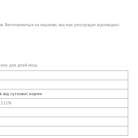
 Виготовляється на ініціативі, яка має реєстрацію відповідної
ому для дітей місці.
% від суткової норми
1111%
†
†