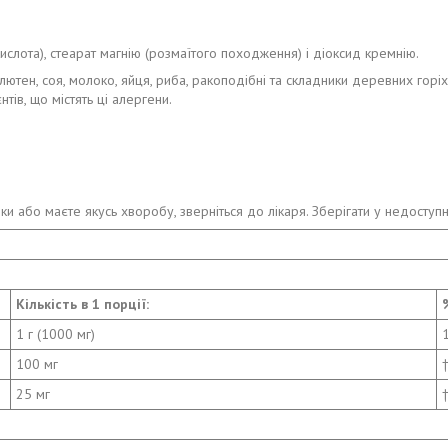
ислота), стеарат магнію (розмаїтого походження) і діоксид кремнію.
ен, соя, молоко, яйця, риба, ракоподібні та складники деревних горіхів.
тів, що містять ці алергени.
ки або маєте якусь хворобу, зверніться до лікаря. Зберігати у недоступн
Кількість в 1 порції:
1 г (1000 мг)
100 мг
25 мг