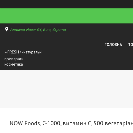
Алішера Навої 69, Київ, Україна
ГОЛОВНА
Т
⭐FRESH⭐-натуральні
препарати і
косметика
NOW Foods, C-1000, витамин С, 500 вегетаріан