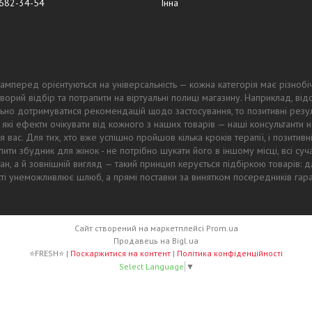
 682-34-54
Інна
амперед орієнтуються на універсальність — кожна категорія має різнобі
ворий відбір та потрапити на віртуальні полиці магазину. Наприклад, в
ьно дотримуватися рекомендацій щодо застосування, то позитивні резул
 які ефекти очікувати від кожного з наших товарів — наші консультанти
 вас. Для тих, хто вже успішно пройшов кілька кроків терапії, і позитив
ти збудник для жінок - не потрібно шукати його в іншому місці, всі суч
тан, а й зовнішній вигляд — такий принцип керується підбіркою товарів
ості унеможливлює шлюб, а прямі поставки за винятком посередників гар
Сайт створений на маркетплейсі
Prom.ua
Продавець на Bigl.ua
⭐FRESH⭐ |
Поскаржитися на контент
|
Політика конфіденційності
Select Language
▼