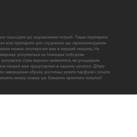
чно підходити до задоволення потреб. Тільки перевірені
ідомі всім препарати для схуднення, що зарекомендували
ьтати можна спостерігати вже в перший тиждень. На
 найкраще розуміються на тонкощах побудови
ні результати стали виразно виявлятися, ми розширили
асні моделі вже представлені в нашому каталозі. Дбати
: для завершення образу достатньо купити парфуми і почати
антують низьку планку цін. Бажаємо приємних покупок!