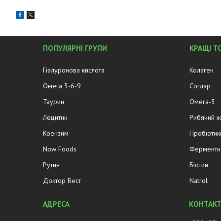
ПОПУЛЯРНІ ГРУПИ
КРАЩІ Т
Гіалуронова кислота
Колаген
Омега 3-6-9
Соглар
Таурин
Омега-3
Лецитин
Рибячий 
Коензим
Пробіотик
Now Foods
Ферменти 
Рутин
Біотин
Доктор Бест
Natrol