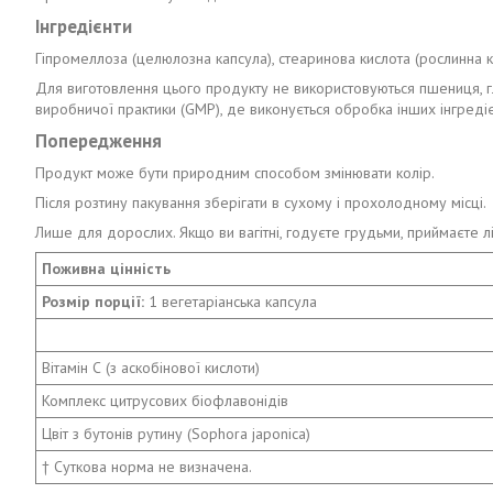
Інгредієнти
Гіпромеллоза (целюлозна капсула), стеаринова кислота (рослинна к
Для виготовлення цього продукту не використовуються пшениця, глют
виробничої практики (GMP), де виконується обробка інших інгредієн
Попередження
Продукт може бути природним способом змінювати колір.
Після розтину пакування зберігати в сухому і прохолодному місці.
Лише для дорослих. Якщо ви вагітні, годуєте грудьми, приймаєте лі
Поживна цінність
Розмір порції:
1 вегетаріанська капсула
Вітамін С (з аскобінової кислоти)
Комплекс цитрусових біофлавонідів
Цвіт з бутонів рутину (Sophora japonica)
† Суткова норма не визначена.