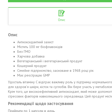
Опис
Опис
Антиоксидантний захист
Містить 100 мг біофлавонідів
Без ГМО
Харчова добавка
Вегетаріанський і вегетаріанський продукт
Кошерний продукт
Сімейне підприємство, засноване в 1968 році рік
Має реєстрацію GMP
Удосталь вітаміну C відіграє важливу роль у підтримці нормального
для здоров’я шкіри, кісток та суглобів. Він бере участь у метаболі
Крім того, це високоефективний антиоксидант, який може допомогт
стресових факторів навколишнього середовища. Цей продукт містит
Рекомендації щодо застосування
Приймати по 1 капсули в день.