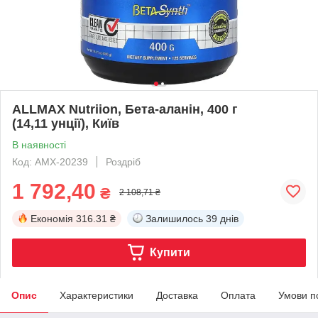
ALLMAX Nutriion, Бета-аланін, 400 г
(14,11 унції), Київ
В наявності
Код: AMX-20239
Роздріб
1 792,40
₴
2 108,71 ₴
Економія
316.31 ₴
Залишилось
39 днів
Купити
Опис
Характеристики
Доставка
Оплата
Умови п