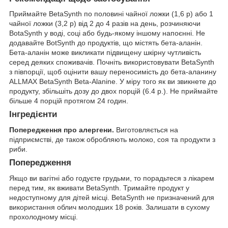
Приймайте BetaSynth по половині чайної ложки (1,6 р) або 1
чайної ложки (3,2 р) від 2 до 4 разів на день, розчиняючи
BotaSynth у воді, соці або будь-якому іншому напоєнні. Не
додавайте BotSynth до продуктів, що містять бета-аланін.
Бета-аланін може викликати підвищену шкірну чутливість
серед деяких споживачів. Почніть використовувати BetaSynth
з півпорції, щоб оцінити вашу переносимість до бета-аланину
ALLMAX BetaSynth Beta-Alanine. У міру того як ви звикнете до
продукту, збільшіть дозу до двох порцій (6.4 р.). Не приймайте
більше 4 порцій протягом 24 годин.
Інгредієнти
Попередження про алергени.
Виготовляється на
підприємстві, де також обробляють молоко, соя та продукти з
риби.
Попередження
Якщо ви вагітні або годуєте грудьми, то порадьтеся з лікарем
перед тим, як вживати BetaSynth. Тримайте продукт у
недоступному для дітей місці. BetaSynth не призначений для
використання облич молодших 18 років. Залишати в сухому
прохолодному місці.