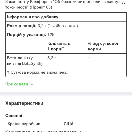
Закон штату Каліфорнія "Об безпеки питної води і захисту від
токсичності" (Проект 65)
Інформація про добавку
Розмір порції:
3,2 г (1 чайна ложка)
Порцій у упаковці:
125
Кількість в
% від суткової
1 порції
норми
Бета-ланін (у
3,2 г
†
вигляді BetaSynth)
† Суткова норма не визначена.
Приховати
Характеристики
Основні
Країна виробник
США
Користувальницькі характеристики