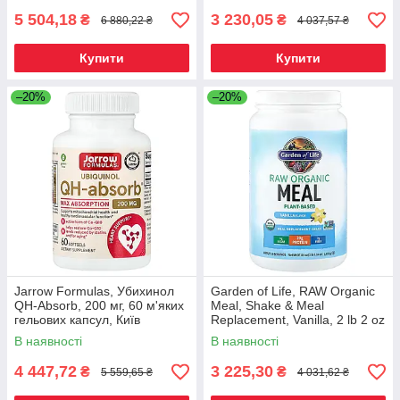
5 504,18
3 230,05
₴
₴
6 880,22 ₴
4 037,57 ₴
Купити
Купити
–20%
–20%
Jarrow Formulas, Убихинол
Garden of Life, RAW Organic
QH-Absorb, 200 мг, 60 м'яких
Meal, Shake & Meal
гельових капсул, Київ
Replacement, Vanilla, 2 lb 2 oz
(969 g), Київ
В наявності
В наявності
4 447,72
3 225,30
₴
₴
5 559,65 ₴
4 031,62 ₴