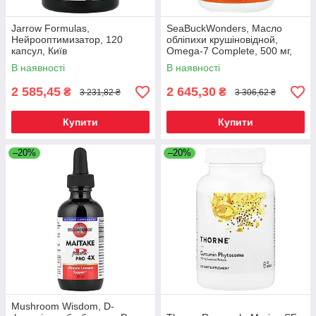
Jarrow Formulas,
SeaBuckWonders, Масло
Нейрооптимизатор, 120
обліпихи крушіновідной,
капсул, Київ
Omega-7 Complete, 500 мг,
120 м'яких капсул, Київ
В наявності
В наявності
2 585,45
2 645,30
₴
₴
3 231,82 ₴
3 306,62 ₴
Купити
Купити
–20%
–20%
Mushroom Wisdom, D-