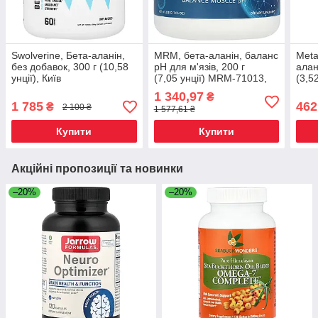
Swolverine, Бета-аланін,
MRM, бета-аланін, баланс
Meta
без добавок, 300 г (10,58
pH для м'язів, 200 г
алан
унції), Київ
(7,05 унції) MRM-71013,
(3,52
Київ
1 340,97
₴
1 785
462
₴
2 100 ₴
1 577,61 ₴
Купити
Купити
Акційні пропозиції та новинки
–20%
–20%