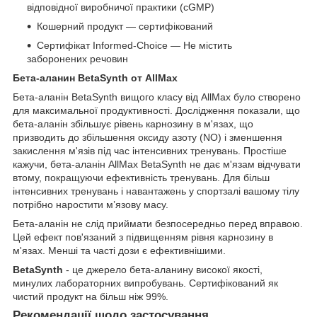
відповідної виробничої практики (cGMP)
Кошерний продукт — сертифікований
Сертифікат Informed-Choice — Не містить
заборонених речовин
Бета-аланин BetaSynth от AllMax
Бета-аланін BetaSynth вищого класу від AllMax було створено
для максимальної продуктивності. Дослідження показали, що
бета-аланін збільшує рівень карнозину в м'язах, що
призводить до збільшення оксиду азоту (NO) і зменшення
закислення м'язів під час інтенсивних тренувань. Простіше
кажучи, бета-аланін AllMax BetaSynth не дає м'язам відчувати
втому, покращуючи ефективність тренувань. Для більш
інтенсивних тренувань і навантажень у спортзалі вашому тілу
потрібно наростити м’язову масу.
Бета-аланін не слід приймати безпосередньо перед вправою.
Цей ефект пов'язаний з підвищенням рівня карнозину в
м'язах. Менші та часті дози є ефективнішими.
BetaSynth
- це джерело бета-аланину високої якості,
минулих лабораторних випробувань. Сертифікований як
чистий продукт на більш ніж 99%.
Рекомендації щодо застосування