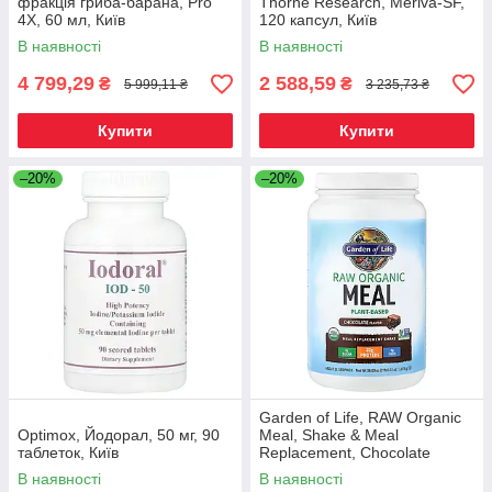
фракція гриба-барана, Pro
Thorne Research, Meriva-SF,
4X, 60 мл, Київ
120 капсул, Київ
В наявності
В наявності
4 799,29
2 588,59
₴
₴
5 999,11 ₴
3 235,73 ₴
Купити
Купити
–20%
–20%
Garden of Life, RAW Organic
Optimox, Йодорал, 50 мг, 90
Meal, Shake & Meal
таблеток, Київ
Replacement, Chocolate
Cacao, 2 lb 4 oz (1,017 g),
В наявності
В наявності
Київ