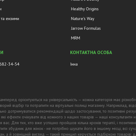
и
Healthy Origins
та ензими
Nature's Way
Jarrow Formulas
MRM
 682-34-54
Інна
амперед орієнтуються на універсальність — кожна категорія має різнобі
ворий відбір та потрапити на віртуальні полиці магазину. Наприклад, в
ьно дотримуватися рекомендацій щодо застосування, то позитивні резул
 які ефекти очікувати від кожного з наших товарів — наші консультанти
 вас. Для тих, хто вже успішно пройшов кілька кроків терапії, і позитив
ти збудник для жінок - не потрібно шукати його в іншому місці, всі суч
тан, а й зовнішній вигляд — такий принцип керується підбіркою товарів