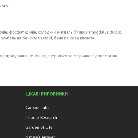
його.
ьдолін, фосфатидилін, солодкий мигдаль (Prunus amygdalus dulcis),
ольбаль на бенситолізаторі, бенезія, сова кислота.
о роздратування не минає, зверніться за медичною допомогою.
ЦІКАВІ ВИРОБНИКИ
Carlson Labs
Thorne Research
Garden of Life
Nature's Answer