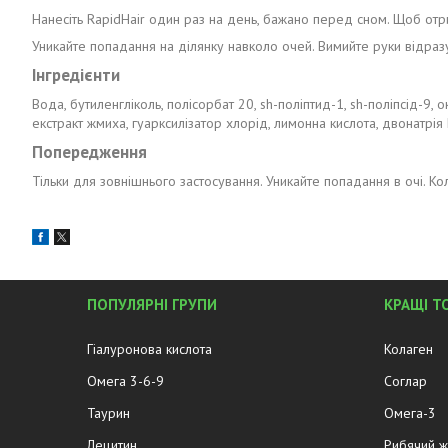
Нанесіть RapidHair один раз на день, бажано перед сном. Щоб отри
Уникайте попадання на ділянку навколо очей. Вимийте руки відразу
Інгредієнти
Вода, бутиленгліколь, полісорбат 20, sh-поліптид-1, sh-поліпсід-9, 
екстракт жмиха, гуарксилізатор хлорід, лимонна кислота, двонатрія 
Попередження
Тільки для зовнішнього застосування. Уникайте попадання в очі. К
ПОПУЛЯРНІ ГРУПИ
КРАЩІ Т
Гіалуронова кислота
Колаген
Омега 3-6-9
Соглар
Таурин
Омега-3
Лецитин
Рибячий 