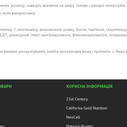
мати дозатор, наведіть вказівник на шкіру голови і швидко помассуйте 
 після використання.
октиптид-2, нікотинамід, амінокислоти шовку, біотин, пантенол, гліцептил
ЕДТ, денатурний спирт, капглільколаколь, фексикелькольксіол, геолькольз
оли виникає роздратування, змийте прохолодну воду і припиніть її. Якщ
ОВАРИ
КОРИСНА ІНФОРМАЦІЯ
21st Century
California Gold Nutrition
NeoCell
жир
Nature's Bounty