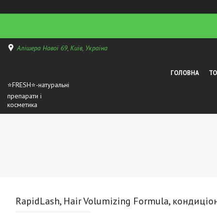
Алішера Навої 69, Київ, Україна
ГОЛОВНА
Т
⭐FRESH⭐-натуральні
препарати і
косметика
RapidLash, Hair Volumizing Formula, кондиціон