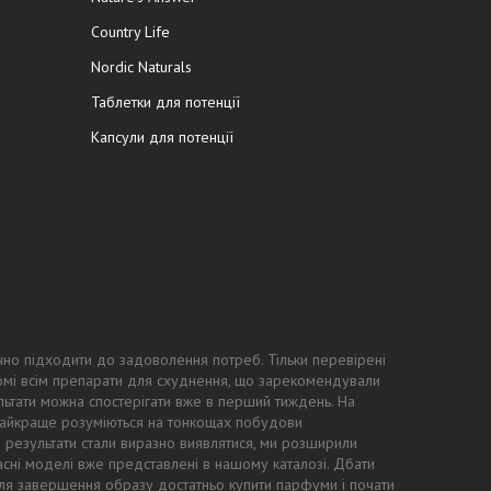
Country Life
Nordic Naturals
Таблетки для потенції
Капсули для потенції
чно підходити до задоволення потреб. Тільки перевірені
ідомі всім препарати для схуднення, що зарекомендували
ьтати можна спостерігати вже в перший тиждень. На
 найкраще розуміються на тонкощах побудови
ні результати стали виразно виявлятися, ми розширили
асні моделі вже представлені в нашому каталозі. Дбати
: для завершення образу достатньо купити парфуми і почати