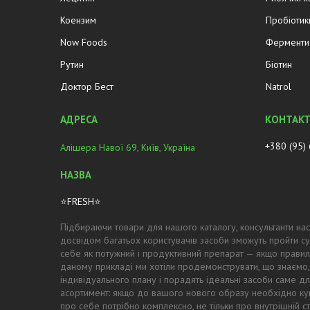
Коензим
Пробіотик
Now Foods
Ферменти 
Рутин
Біотин
Доктор Бест
Natrol
+380 (95)
Алішера Навої 69, Київ, Україна
⭐FRESH⭐
Підбираючи товари для нашого каталогу, консультанти нас
досвідом багатьох користувачів засоби зможуть пройти су
себе як потужний і продуктивний препарат — якщо правил
даному прикладі ми хотіли продемонструвати, що знаємо,
індивідуального плану і порадять ідеальні засоби саме для
асортимент: якщо до вашого нового образу необхідно купи
про себе потрібно комплексно, не тільки про внутрішній с