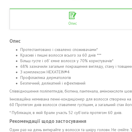
Опис
Опис
Протестантовано і схвалено споживачами*
Красиві і пишні волосся всього за 60 днів ***
Більш густе і об’ ємне волосся у 70% користувачів*
68% зазначили загальне покращення вигляду, стану і товщин
З комплексом HEXATEIN®4
Профілактика дерматологів
Безпечний, делікатний і ефективний
Співвідношення поліпептидів, біотина, пантенала, амінокислоти шов
Інноваційна немивана пенні-кондиціонер для волосся створена на о
60 Протягом днів волосся ставатиме густішим, а загальний стан йо
* Публікація, в якій брали участь 52 суб'єкта протягом 60 днів.
Рекомендації щодо застосування
Один раз на день витирайте у волосся та шкіру голови. Не смійте. 