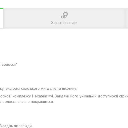
Характеристики
и волосся*
ку, екстракт солодкого мигдалю та нікотину.
снові комплексу Hexatein ®4. Завдяки його унікальній доступності стри
го волосся значно покращиться.
Укладіть як завжди.