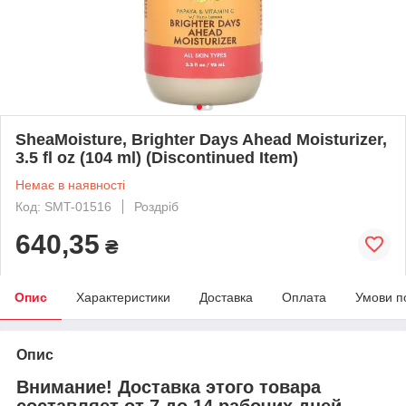
SheaMoisture, Brighter Days Ahead Moisturizer,
3.5 fl oz (104 ml) (Discontinued Item)
Немає в наявності
Код: SMT-01516
Роздріб
640,35
₴
Опис
Характеристики
Доставка
Оплата
Умови п
Опис
Внимание! Доставка этого товара
составляет от 7 до 14 рабочих дней.