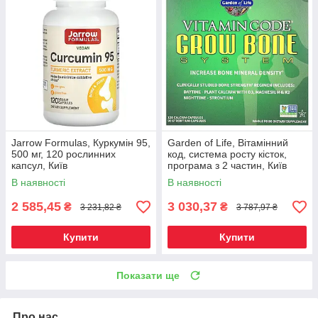
Jarrow Formulas, Куркумін 95,
Garden of Life, Вітамінний
500 мг, 120 рослинних
код, система росту кісток,
капсул, Київ
програма з 2 частин, Київ
В наявності
В наявності
2 585,45
3 030,37
₴
₴
3 231,82 ₴
3 787,97 ₴
Купити
Купити
Показати ще
Про нас