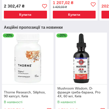
(Discontinued Item), Київ
2.5 fl oz (75 ml), Київ
Sham
1 207,02
₴
Київ
2 302,47
202
₴
1 420,03 ₴
Купити
Купити
Акційні пропозиції та новинки
–20%
–20%
Mushroom Wisdom, D-
Thorne Research, Siliphos,
фракція гриба-барана, Pro
90 капсул, Київ
4X, 60 мл, Київ
В наявності
В наявності