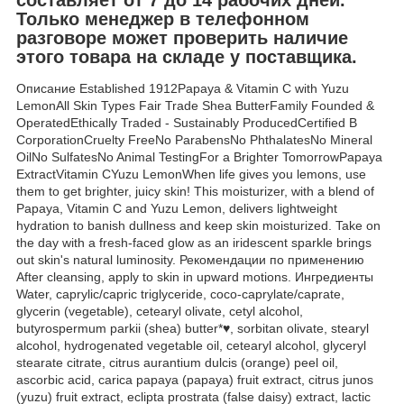
Только менеджер в телефонном
разговоре может проверить наличие
этого товара на складе у поставщика.
Описание Established 1912Papaya & Vitamin C with Yuzu
LemonAll Skin Types Fair Trade Shea ButterFamily Founded &
OperatedEthically Traded - Sustainably ProducedCertified B
CorporationCruelty FreeNo ParabensNo PhthalatesNo Mineral
OilNo SulfatesNo Animal TestingFor a Brighter TomorrowPapaya
ExtractVitamin CYuzu LemonWhen life gives you lemons, use
them to get brighter, juicy skin! This moisturizer, with a blend of
Papaya, Vitamin C and Yuzu Lemon, delivers lightweight
hydration to banish dullness and keep skin moisturized. Take on
the day with a fresh-faced glow as an iridescent sparkle brings
out skin's natural luminosity. Рекомендации по применению
After cleansing, apply to skin in upward motions. Ингредиенты
Water, caprylic/capric triglyceride, coco-caprylate/caprate,
glycerin (vegetable), cetearyl olivate, cetyl alcohol,
butyrospermum parkii (shea) butter*♥, sorbitan olivate, stearyl
alcohol, hydrogenated vegetable oil, cetearyl alcohol, glyceryl
stearate citrate, citrus aurantium dulcis (orange) peel oil,
ascorbic acid, carica papaya (papaya) fruit extract, citrus junos
(yuzu) fruit extract, eclipta prostrata (false daisy) extract, lactic