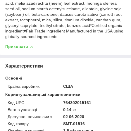
acid, melia azadirachta (neem) leaf extract, moringa oleifera
seed oil, sodium starch octenylsuccinate, allantoin, glycine soja
(soybean) oil, beta-carotene, daucus carota sativa (carrot) root
extract, tocopherol, mica, silica, titanium dioxide, xanthan gum,
glyceryl caprylate, triethyl citrate, benzoic acid*Certified organic
ingredient♥Fair Trade ingredient Manufactured in the USA using
globally-sourced ingredients
Приховати
Характеристики
Основні
Країна виробник
США
Користувальницькі характеристики
Код UPC
764302015161
Вага в упаковці
0.14 кг
Доступно, починаючи з
02 06 2020
Код товару
SMT-01516
Кількість в упаковці
3.5 рідка унція