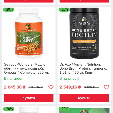
–20%
–20%
SeaBuckWonders, Масло
Dr. Axe / Ancient Nutrition,
обліпихи крушіновідной,
Bone Broth Protein, Turmeric,
Omega-7 Complete, 500 мг,
1.01 lb (460 g), Київ
120 м'яких капсул, Київ
В наявності
В наявності
2 645,30
2 549,16
₴
₴
3 306,62 ₴
3 186,45 ₴
Купити
Купити
–20%
–20%