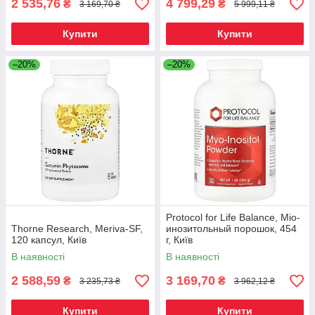
2 535,76
4 799,29
₴
₴
3 169,70 ₴
5 999,11 ₴
Купити
Купити
–20%
–20%
Protocol for Life Balance, Міо-
Thorne Research, Meriva-SF,
инозитольный порошок, 454
120 капсул, Київ
г, Київ
В наявності
В наявності
2 588,59
3 169,70
₴
₴
3 235,73 ₴
3 962,12 ₴
Купити
Купити