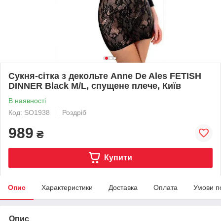
Сукня-сітка з декольте Anne De Ales FETISH
DINNER Black M/L, спущене плече, Київ
В наявності
Код: SO1938
Роздріб
989
₴
Купити
Опис
Характеристики
Доставка
Оплата
Умови п
Опис