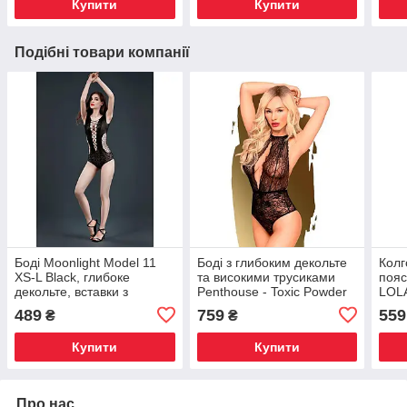
Купити
Купити
Подібні товари компанії
Боді Moonlight Model 11
Боді з глибоким декольте
Колг
XS-L Black, глибоке
та високими трусиками
пояс
декольте, вставки з
Penthouse - Toxic Powder
LOLA
великої сітки з боків,
Black M/L, Київ
і ві
489
759
559
₴
₴
імітація т, Київ
Купити
Купити
Про нас