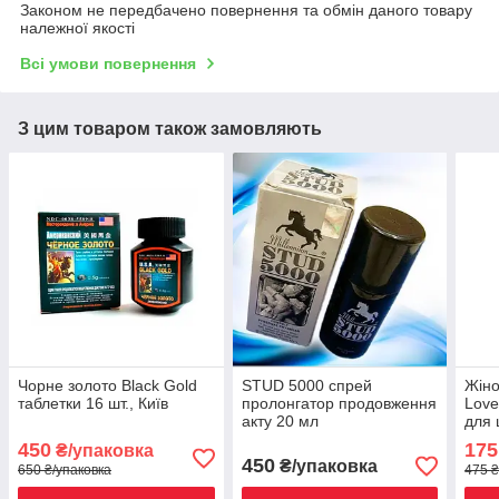
Законом не передбачено повернення та обмін даного товару
належної якості
Всі умови повернення
З цим товаром також замовляють
Чорне золото Black Gold
STUD 5000 спрей
Жіно
таблетки 16 шт., Київ
пролонгатор продовження
Love
акту 20 мл
для 
450
175
₴/упаковка
450
₴/упаковка
650 ₴/упаковка
475 ₴