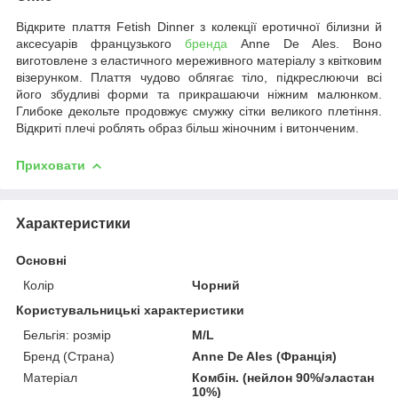
Відкрите плаття Fetish Dinner з колекції еротичної білизни й
аксесуарів французького
бренда
Anne De Ales. Воно
виготовлене з еластичного мереживного матеріалу з квітковим
візерунком. Плаття чудово облягає тіло, підкреслюючи всі
його збудливі форми та прикрашаючи ніжним малюнком.
Глибоке декольте продовжує смужку сітки великого плетіння.
Відкриті плечі роблять образ більш жіночним і витонченим.
Приховати
Характеристики
Основні
Колір
Чорний
Користувальницькі характеристики
Бельгія: розмір
M/L
Бренд (Страна)
Anne De Ales (Франція)
Матеріал
Комбін. (нейлон 90%/эластан
10%)