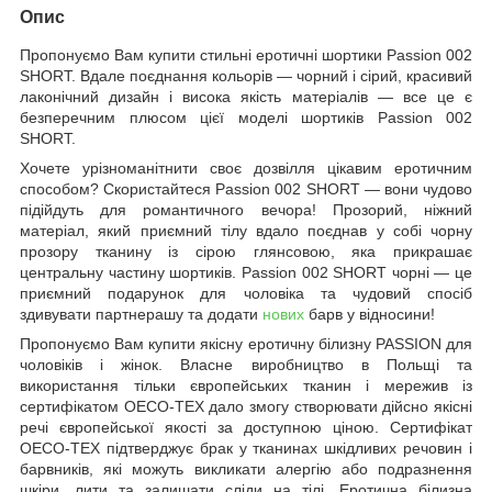
Опис
Пропонуємо Вам купити стильні еротичні шортики Passion 002
SHORT. Вдале поєднання кольорів — чорний і сірий, красивий
лаконічний дизайн і висока якість матеріалів — все це є
безперечним плюсом цієї моделі шортиків Passion 002
SHORT.
Хочете урізноманітнити своє дозвілля цікавим еротичним
способом? Скористайтеся Passion 002 SHORT — вони чудово
підійдуть для романтичного вечора! Прозорий, ніжний
матеріал, який приємний тілу вдало поєднав у собі чорну
прозору тканину із сірою глянсовою, яка прикрашає
центральну частину шортиків. Passion 002 SHORT чорні — це
приємний подарунок для чоловіка та чудовий спосіб
здивувати партнерашу та додати
нових
барв у відносини!
Пропонуємо Вам купити якісну еротичну білизну PASSION для
чоловіків і жінок. Власне виробництво в Польщі та
використання тільки європейських тканин і мережив із
сертифікатом OECO-TEX дало змогу створювати дійсно якісні
речі європейської якості за доступною ціною. Сертифікат
OECO-TEX підтверджує брак у тканинах шкідливих речовин і
барвників, які можуть викликати алергію або подразнення
шкіри, лити та залишати сліди на тілі. Еротична білизна