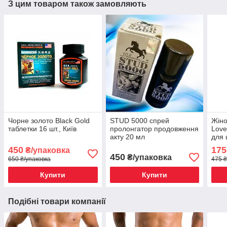
З цим товаром також замовляють
Чорне золото Black Gold
STUD 5000 спрей
Жіно
таблетки 16 шт., Київ
пролонгатор продовження
Love
акту 20 мл
для 
450
175
₴/упаковка
450
₴/упаковка
650 ₴/упаковка
475 ₴
Купити
Купити
Подібні товари компанії