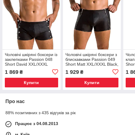
Чоловічі шкіряні боксери із
Чоловічі шкіряні боксери з
Чоло
заклепками Passion 048
блискавками Passion 049
клап
Short David XXL/XXXL
Short Matt XXL/XXXL Black,
Shor
Black, Київ
Київ
Blac
1 869
1 929
1 8
₴
₴
Купити
Купити
Про нас
88% позитивних з 435 відгуків за рік
Працює з 04.08.2013
м. Київ