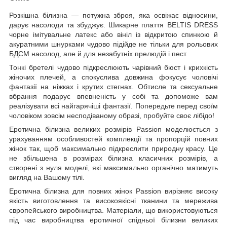
Розкішна білизна — потужна зброя, яка освіжає відносини,
дарує насолоди та збуджує. Шикарне плаття BELTIS DRESS
чорне імітувальне латекс або вініл із відкритою спинкою й
акуратними шнурками чудово підійде не тільки для рольових
БДСМ насолод, але й для незабутніх прелюдій і пест.
Тонкі бретелі чудово підкреслюють чарівний бюст і крихкість
жіночих плечей, а спокуслива довжина фокусує чоловічі
фантазії на ніжках і крутих стегнах. Обтисле та сексуальне
вбрання подарує впевненість у собі та допоможе вам
реалізувати всі найгарячіші фантазії. Попередьте перед своїм
чоловіком зовсім несподіваному образі, пробуйте своє лібідо!
Еротична білизна великих розмірів Passion моделюється з
урахуванням особливостей комплекції та пропорцій повних
жінок так, щоб максимально підкреслити природну красу. Це
не збільшена в розмірах білизна класичних розмірів, а
створені з нуля моделі, які максимально органічно матимуть
вигляд на Вашому тілі.
Еротична білизна для повних жінок Passion вирізняє високу
якість виготовлення та високоякісні тканини та мережива
європейського виробництва. Матеріали, що використовуються
під час виробництва еротичної спідньої білизни великих