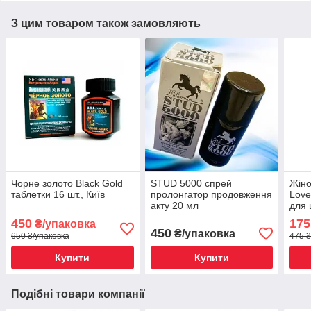
З цим товаром також замовляють
Чорне золото Black Gold
STUD 5000 спрей
Жіно
таблетки 16 шт., Київ
пролонгатор продовження
Love
акту 20 мл
для 
450
175
₴/упаковка
450
₴/упаковка
650 ₴/упаковка
475 ₴
Купити
Купити
Подібні товари компанії