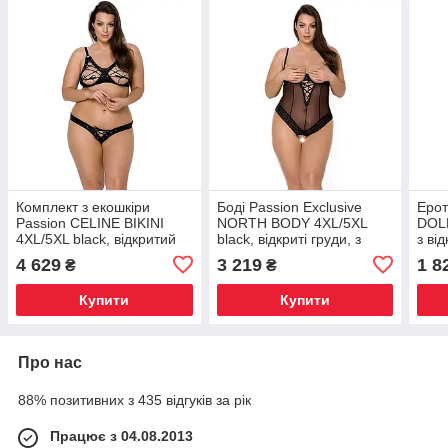
Комплект з екошкіри
Боді Passion Exclusive
Ерот
Passion CELINE BIKINI
NORTH BODY 4XL/5XL
DOLL
4XL/5XL black, відкритий
black, відкриті груди, з
з ві
бра, стринги зі шнурівкою,
доступом, вініл і мережива
Київ
4 629
3 219
1 8
₴
₴
Київ
Купити
Купити
Про нас
88% позитивних з 435 відгуків за рік
Працює з 04.08.2013