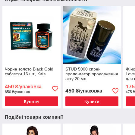
Чорне золото Black Gold
STUD 5000 спрей
Жіно
таблетки 16 шт., Київ
пролонгатор продовження
Love
акту 20 мл
для 
450
175
₴/упаковка
450
₴/упаковка
650 ₴/упаковка
475 ₴
Купити
Купити
Подібні товари компанії