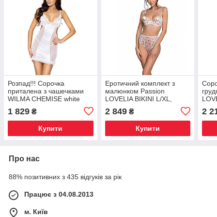
Розпад!!! Сорочка
Еротичний комплект з
Соро
приталена з чашечками
малюнком Passion
груд
WILMA CHEMISE white
LOVELIA BIKINI L/XL,
LOVE
L/XL — Passion, трусики,
white, Київ
blac
1 829
2 849
2 2
₴
₴
Київ
Купити
Купити
Про нас
88% позитивних з 435 відгуків за рік
Працює з 04.08.2013
м. Київ