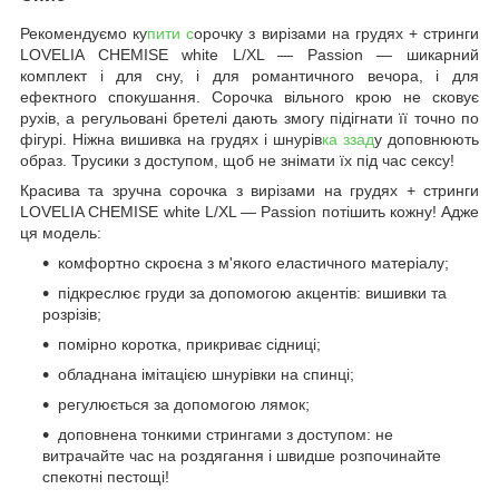
Рекомендуємо ку
пити с
орочку з вирізами на грудях + стринги
LOVELIA CHEMISE white L/XL — Passion — шикарний
комплект і для сну, і для романтичного вечора, і для
ефектного спокушання. Сорочка вільного крою не сковує
рухів, а регульовані бретелі дають змогу підігнати її точно по
фігурі. Ніжна вишивка на грудях і шнурів
ка ззад
у доповнюють
образ. Трусики з доступом, щоб не знімати їх під час сексу!
Красива та зручна сорочка з вирізами на грудях + стринги
LOVELIA CHEMISE white L/XL — Passion потішить кожну! Адже
ця модель:
комфортно скроєна з м'якого еластичного матеріалу;
підкреслює груди за допомогою акцентів: вишивки та
розрізів;
помірно коротка, прикриває сідниці;
обладнана імітацією шнурівки на спинці;
регулюється за допомогою лямок;
доповнена тонкими стрингами з доступом: не
витрачайте час на роздягання і швидше розпочинайте
спекотні пестощі!