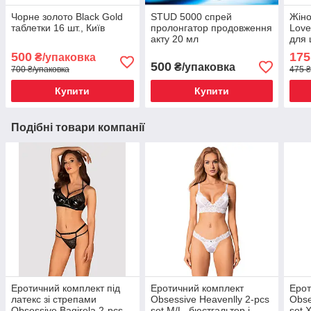
Чорне золото Black Gold
STUD 5000 спрей
Жіно
таблетки 16 шт., Київ
пролонгатор продовження
Love
акту 20 мл
для 
500
175
₴/упаковка
500
₴/упаковка
700 ₴/упаковка
475 ₴
Купити
Купити
Подібні товари компанії
Еротичний комплект під
Еротичний комплект
Ерот
латекс зі стрепами
Obsessive Heavenlly 2-pcs
Obse
Obsessive Bagirela 2-pcs
set M/L, бюстгальтер і
set 