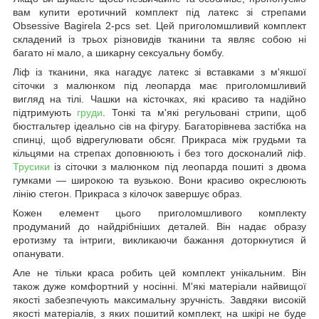
вам купити еротичний комплект під латекс зі стрепами
Obsessive Bagirela 2-pcs set. Цей приголомшливий комплект
складений із трьох різновидів тканини та являє собою ні
багато ні мало, а шикарну сексуальну бомбу.
Ліф із тканини, яка нагадує латекс зі вставками з м'якшої
сіточки з малюнком під леопарда має приголомшливий
вигляд на тілі. Чашки на кісточках, які красиво та надійно
підтримують
груди
. Тонкі та м'які регульовані стрипи, щоб
бюстгальтер ідеально сів на фігуру. Багаторівнева застібка на
спинці, щоб відрегулювати обсяг. Прикраса між грудьми та
кільцями на стрепах доповнюють і без того досконалий ліф.
Трусики
із сіточки з малюнком під леопарда пошиті з двома
гумками — широкою та вузькою. Вони красиво окреслюють
лінію стегон. Прикраса з кілочок завершує образ.
Кожен елемент цього приголомшливого комплекту
продуманий до найдрібніших деталей. Він надає образу
еротизму та інтриги, викликаючи бажання доторкнутися й
опанувати.
Але не тільки краса робить цей комплект унікальним. Він
також дуже комфортний у носінні. М'які матеріали найвищої
якості забезпечують максимальну зручність. Завдяки високій
якості матеріалів, з яких пошитий комплект, на шкірі не буде