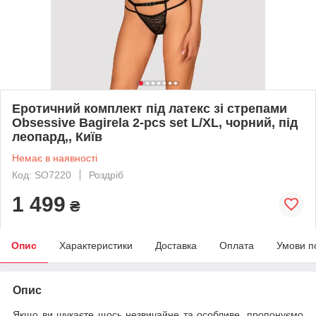
Еротичний комплект під латекс зі стрепами
Obsessive Bagirela 2-pcs set L/XL, чорний, під
леопард,, Київ
Немає в наявності
Код: SO7220
Роздріб
1 499
₴
Опис
Характеристики
Доставка
Оплата
Умови п
Опис
Якщо ви шукаєте щось незвичайне та особливе, пропонуємо