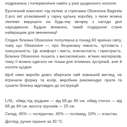
подразнень і почервоніння навіть у разі щоденного носіння.
Еротичний комплект під латекс зі стрепами Obsessive Bagirela
2-pcs set упакований у гарну щільну коробку, з якою можна
сміливо вирушати на будь-яку вечірку з нагоди дня
народження. Будьте впевнені, такий подарунок стане
найкращим для іменинниці!
Спідня білизна Obsessive популярна в понад 60 країнах світу,
тому що Obsessive — про безумовну ніжність, чуттєвість і
сексуальність. Це комфорт і якість, елегантність і пристрасть.
Білизна Obsessive пошита з високоякісних, м'яких матеріалів,
тому її можна одягати не тільки для інтимних зустрічей, але й
носити щодня.
Щоб ніжні вироби довго зберігали свій зовнішній вигляд, не
втрачали форму та колір, виробник рекомендує прати та
сушити білизну відповідно до інструкцій.
L/XL: обвід під грудьми — від 68 до 80 см, обвід стегон — від
68 до 84 см, висота трусиків — 25 см.
Склад: 45% — поліуретан, 45% — поліамід, 10% — еластан.
Догляд: ручне прання за 30 °C.