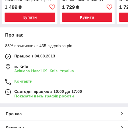
set S/M, чорний, під
танга, Київ
танг
1 499
1 729
1 7
₴
₴
леопард, б, Київ
Купити
Купити
Про нас
88% позитивних з 435 відгуків за рік
Працює з 04.08.2013
м. Київ
Алішера Навої 69, Київ, Україна
Контакти
Сьогодні працює з 10:00 до 17:00
Показати весь графік роботи
Про нас
Контакти