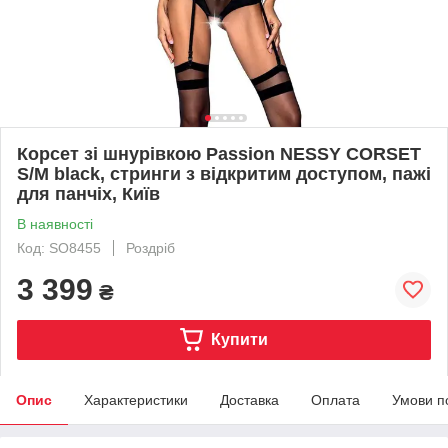
Корсет зі шнурівкою Passion NESSY CORSET
S/M black, стринги з відкритим доступом, пажі
для панчіх, Київ
В наявності
Код: SO8455
Роздріб
3 399
₴
Купити
Опис
Характеристики
Доставка
Оплата
Умови п