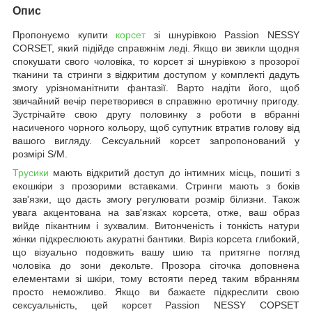
Опис
Пропонуємо купити
корсет
зі шнурівкою Passion NESSY
CORSET, який підійде справжнім леді. Якщо ви звикли щодня
спокушати свого чоловіка, то корсет зі шнурівкою з прозорої
тканини та стринги з відкритим доступом у комплекті дадуть
змогу урізноманітнити фантазії. Варто надіти його, щоб
звичайний вечір перетворився в справжню еротичну пригоду.
Зустрічайте свою другу половинку з роботи в вбранні
насиченого чорного кольору, щоб супутник втратив голову від
вашого вигляду. Сексуальний корсет запропонований у
розмірі S/M.
Трусики
мають відкритий доступ до інтимних місць, пошиті з
екошкіри з прозорими вставками. Стринги мають з боків
зав'язки, що дасть змогу регулювати розмір білизни. Також
увага акцентована на зав'язках корсета, отже, ваш образ
вийде пікантним і зухвалим. Витонченість і тонкість натури
жінки підкреслюють акуратні бантики. Виріз корсета глибокий,
що візуально подовжить вашу шию та притягне погляд
чоловіка до зони декольте. Прозора сіточка доповнена
елементами зі шкіри, тому встояти перед таким вбранням
просто неможливо. Якщо ви бажаєте підкреслити свою
сексуальність, цей корсет Passion NESSY COPSET