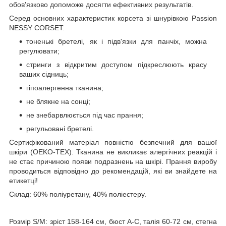
обов'язково допоможе досягти ефективних результатів.
Серед основних характеристик корсета зі шнурівкою Passion
NESSY CORSET:
тоненькі бретелі, як і підв'язки для панчіх, можна
регулювати;
стринги з відкритим доступом підкреслюють красу
ваших сідниць;
гіпоалергенна тканина;
не блякне на сонці;
не знебарвлюється під час прання;
регульовані бретелі.
Сертифікований матеріал повністю безпечний для вашої
шкіри (OEKO-TEX). Тканина не викликає алергічних реакцій і
не стає причиною появи подразнень на шкірі. Прання виробу
проводиться відповідно до рекомендацій, які ви знайдете на
етикетці!
Склад: 60% поліуретану, 40% поліестеру.
Розмір S/M: зріст 158-164 см, бюст А-С, талія 60-72 см, стегна