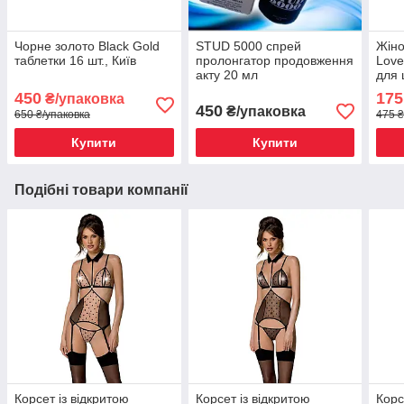
Чорне золото Black Gold
STUD 5000 спрей
Жіно
таблетки 16 шт., Київ
пролонгатор продовження
Love
акту 20 мл
для 
450
175
₴/упаковка
450
₴/упаковка
650 ₴/упаковка
475 ₴
Купити
Купити
Подібні товари компанії
Корсет із відкритою
Корсет із відкритою
Корс