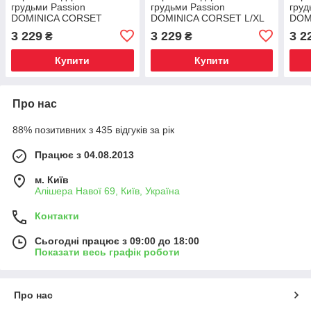
грудьми Passion
грудьми Passion
груд
DOMINICA CORSET
DOMINICA CORSET L/XL
DOM
XXL/XXXL beige, пажі для
black, пажі для панчіх,
blac
3 229
3 229
3 2
₴
₴
панчіх, стринги, Київ
стринги, Київ
стри
Купити
Купити
Про нас
88% позитивних з 435 відгуків за рік
Працює з 04.08.2013
м. Київ
Алішера Навої 69, Київ, Україна
Контакти
Сьогодні працює з 09:00 до 18:00
Показати весь графік роботи
Про нас