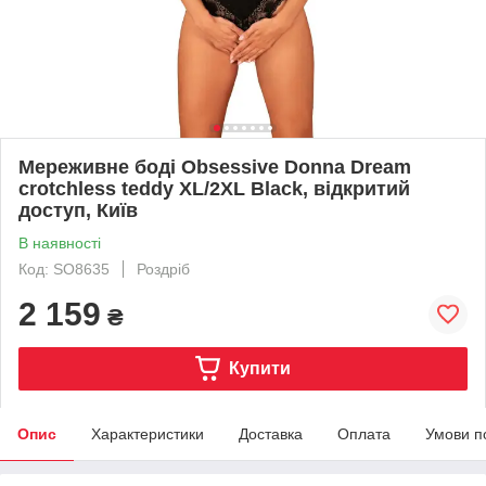
Мереживне боді Obsessive Donna Dream
crotchless teddy XL/2XL Black, відкритий
доступ, Київ
В наявності
Код: SO8635
Роздріб
2 159
₴
Купити
Опис
Характеристики
Доставка
Оплата
Умови п