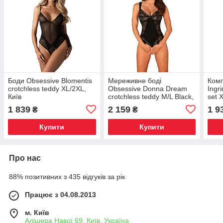
Боди Obsessive Blomentis
Мереживне боді
Комп
crotchless teddy XL/2XL,
Obsessive Donna Dream
Ingr
Київ
crotchless teddy M/L Black,
set 
відкритий доступ, Київ
дост
1 839
2 159
1 9
₴
₴
Київ
Купити
Купити
Про нас
88% позитивних з 435 відгуків за рік
Працює з 04.08.2013
м. Київ
Алішера Навої 69, Київ, Україна