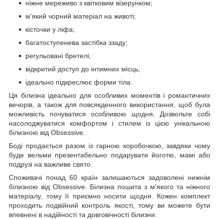
ніжне мереживо з квітковим візерунком;
м'який чорний матеріал на животі;
кісточки у ліфа;
багатоступенева застібка ззаду;
регульовані бретелі;
відкритий доступ до інтимних місць;
ідеально підкреслює форми тіла.
Ця білизна ідеально для особливих моментів і романтичних
вечорів, а також для повсякденного використання, щоб була
можливість почуватися особливою щодня. Дозвольте собі
насолоджуватися комфортом і стилем із цією унікальною
білизною від Obsessive.
Боді продається разом із гарною коробочкою, завдяки чому
буде вельми презентабельно подарувати йоготю, мамі або
подрузі на важливе свято.
Споживачі понад 60 країн залишаються задоволені нижнім
білизною від Obsessive. Білизна пошита з м'якого та ніжного
матеріалу, тому її приємно носити щодня. Кожен комплект
проходить подвійний контроль якості, тому ви можете бути
впевнені в надійності та довговічності білизни.