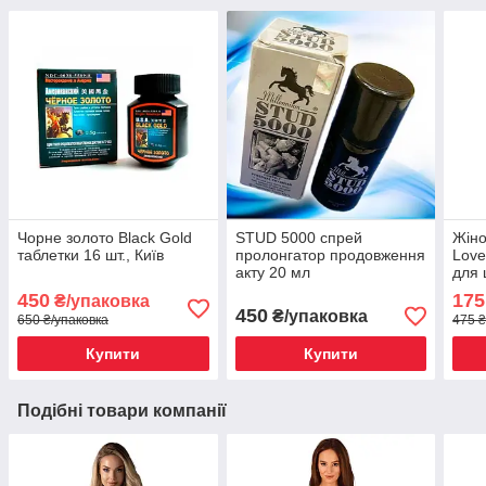
Чорне золото Black Gold
STUD 5000 спрей
Жіно
таблетки 16 шт., Київ
пролонгатор продовження
Love
акту 20 мл
для 
450
175
₴/упаковка
450
₴/упаковка
650 ₴/упаковка
475 ₴
Купити
Купити
Подібні товари компанії