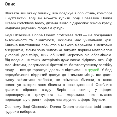
Опис
Шукаєте вишукану білизну, яка поєднує в собі стиль, комфорт
і чуттєвість? Тоді ви можете купити боді Obsessive Donna
Dream crotchless teddy, дизайн якого підкреслює жіночу красу,
надаючи родзинки формам фігури.
Боді Obsessive Donna Dream crotchless tedd — це поєднання
витонченості та пікантності, оскільки має унікальний крій.
Білизна виготовлена повністю з м'якого мережива з квітковим
візерунком, тільки зона животика закрита чорним матеріалом
у формі дельтоїда, який обшитий мереживною облямівкою.
Від поєднання таких матеріалів дуже важко відірвати око. Ліф
має кісточки, регульовані бретелі та багатоступеневу застібку
ззаду — все це гарантує ідеальне підтримання
грудей
. У боді
передбачений відкритий доступ до інтимних місць, що дасть
змогу займатися любов'ю, не знімаючи білизни, а також
полегшує використання білизни в повсякденності. Особливо
красиве вбрання ззаду. Виріз на спинці у формі
перевернутого трикутника та мереживо, яке плавно
переходить у стринги, оформляє округлість форм бруньки.
Ось чому боді Obsessive Donna Dream crotchless tedd стане
чудовим вибором: