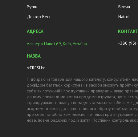
Рутин
Біотин
Доктор Бест
Natrol
+380 (95)
Алішера Навої 69, Київ, Україна
⭐FRESH⭐
Підбираючи товари для нашого каталогу, консультанти нас
досвідом багатьох користувачів засоби зможуть пройти су
себе як потужний і продуктивний препарат — якщо правил
даному прикладі ми хотіли продемонструвати, що знаємо,
індивідуального плану і порадять ідеальні засоби саме для
асортимент: якщо до вашого нового образу необхідно купи
про себе потрібно комплексно, не тільки про внутрішній с
нове, повне радісних подій життя. Постійний контроль як