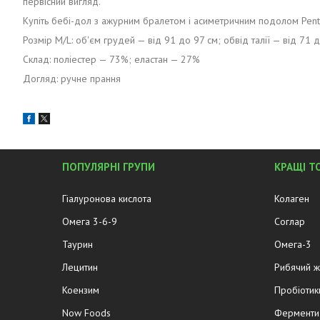
первісний вигляд.
Купіть бебі-дол з ажурним бралетом і асиметричним подолом Penth
Розмір М/L: об'єм грудей — від 91 до 97 см; обвід талії — від 71 
Склад: поліестер — 73%; еластан — 27%
Догляд: ручне прання
ПОПУЛЯРНІ ГРУПИ
КРАЩІ Т
Гіалуронова кислота
Колаген
Омега 3-6-9
Соглар
Таурин
Омега-3
Лецитин
Рибячий 
Коензим
Пробіотик
Now Foods
Ферменти 