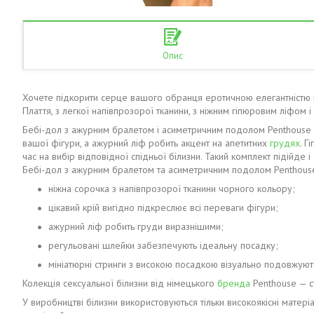
Опис
Хочете підкорити серце вашого обранця еротичною елегантністю і
Плаття, з легкої напівпрозорої тканини, з ніжним гіпюровим ліфо
Бебі-дол з ажурним бралетом і асиметричним подолом Penthouse — Na
вашої фігури, а ажурний ліф робить акцент на апетитних
грудях
. Г
час на вибір відповідної спідньої білизни. Такий комплект підійде
Бебі-дол з ажурним бралетом та асиметричним подолом Penthouse 
ніжна сорочка з напівпрозорої тканини чорного кольору;
цікавий крій вигідно підкреслює всі переваги фігури;
ажурний ліф робить груди виразнішими;
регульовані шлейки забезпечують ідеальну посадку;
мініатюрні стринги з високою посадкою візуально подовжуют
Колекція сексуальної білизни від німецького
бренда
Penthouse — ст
У виробництві білизни використовуються тільки високоякісні матеріа