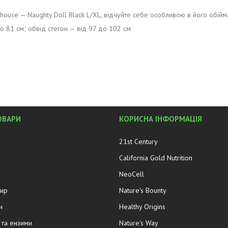
ouse — Naughty Doll Black L/XL, відчуйте себе особливою в його обійма
до 81 см; обвід стегон — від 97 до 102 см
ОВАРИ
КОРИСНА ІНФОРМАЦІЯ
21st Century
California Gold Nutrition
NeoCell
жир
Nature's Bounty
и
Healthy Origins
та ензими
Nature's Way