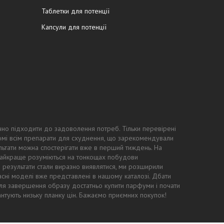
Таблетки для потенції
Капсули для потенції
чно підходити до задоволення потреб. Тільки перевірені
ідомі всім препарати для схуднення, що зарекомендували
ьтати можна спостерігати вже в перший тиждень. На
 найкраще розуміються на тонкощах побудови
ні результати стали виразно виявлятися, ми розширили
асні моделі вже представлені в нашому каталозі. Дбати
: для завершення образу достатньо купити парфуми і почати
антують низьку планку цін. Бажаємо приємних покупок!