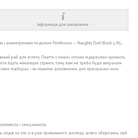
Інформація для замовлення
 і асиметричним подолом Penthouse — Naughty Doll Black L/XL.
ній рай для естета. Плаття з тонкої сіточки підкреслює крихкість
тя йдуть мініатюрні стринги, тому вам не треба буде витрачати
соких підборах, і як пікантне доповнення для пристрасної ночі.
іливість і сексуальність.
 слідів на тілі, а в разі правильного догляду довго зберігають свій