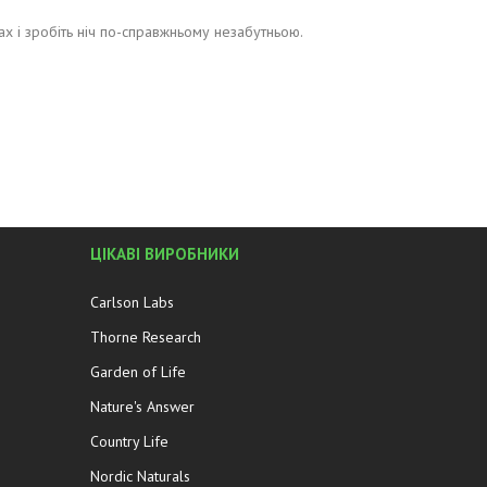
х і зробіть ніч по-справжньому незабутньою.
ЦІКАВІ ВИРОБНИКИ
Carlson Labs
Thorne Research
Garden of Life
Nature's Answer
Country Life
Nordic Naturals