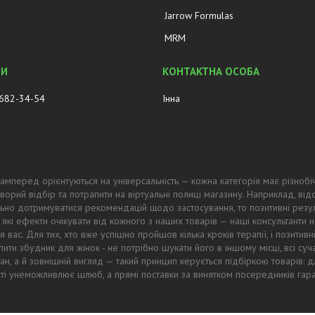
Jarrow Formulas
MRM
 682-34-54
Інна
амперед орієнтуються на універсальність — кожна категорія має різнобі
ворий відбір та потрапити на віртуальні полиці магазину. Наприклад, в
ьно дотримуватися рекомендацій щодо застосування, то позитивні резул
 які ефекти очікувати від кожного з наших товарів — наші консультанти
 вас. Для тих, хто вже успішно пройшов кілька кроків терапії, і позитив
ти збудник для жінок - не потрібно шукати його в іншому місці, всі суч
тан, а й зовнішній вигляд — такий принцип керується підбіркою товарів
ості унеможливлює шлюб, а прямі поставки за винятком посередників гар