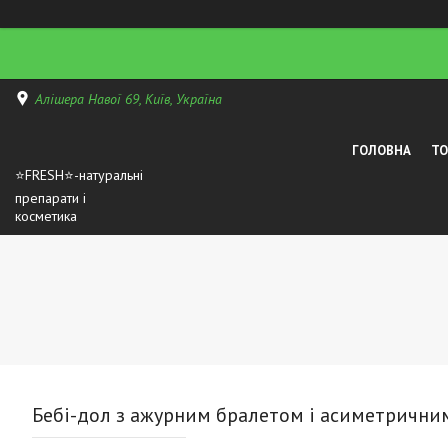
Алішера Навої 69, Київ, Україна
ГОЛОВНА
Т
⭐FRESH⭐-натуральні
препарати і
косметика
Бебі-дол з ажурним бралетом і асиметричним