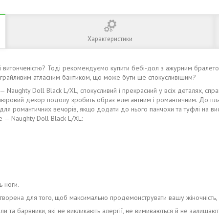
Характеристики
 витонченістю? Тоді рекомендуємо купити бебі-дол з ажурним бралетом
м і грайливим атласним бантиком, що може бути ще спокусливішим?
ughty Doll Black L/XL, спокусливий і прекрасний у всіх деталях, справж
іпюровий декор подолу зробить образ елегантним і романтичним. До плат
 і для романтичних вечорів, якщо додати до нього панчохи та туфлі на ви
— Naughty Doll Black L/XL:
ь ноги.
ворена для того, щоб максимально продемонструвати вашу жіночність, см
ли та барвники, які не викликають алергії, не вимиваються й не залишають