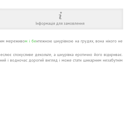
Інформація для замовлення
рним мереживо
м і бе
нтежною шнурівкою на грудях, вона нікого не
реслює спокусливе декольте, а шнурівка еротично його відкриває.
жний і водночас дорогий вигляд і може стати шикарним незабутнім