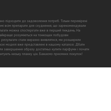
чно підходити до задоволення потреб. Тільки перевірені
ідомі всім препарати для схуднення, що зарекомендували
ьтати можна спостерігати вже в перший тиждень. На
 найкраще розуміються на тонкощах побудови
ні результати стали виразно виявлятися, ми розширили
асні моделі вже представлені в нашому каталозі. Дбати
: для завершення образу достатньо купити парфуми і почати
антують низьку планку цін. Бажаємо приємних покупок!