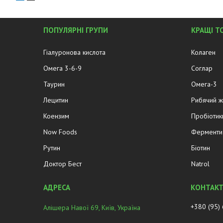
ПОПУЛЯРНІ ГРУПИ
КРАЩІ Т
Гіалуронова кислота
Колаген
Омега 3-6-9
Соглар
Таурин
Омега-3
Лецитин
Рибячий 
Коензим
Пробіотик
Now Foods
Ферменти 
Рутин
Біотин
Доктор Бест
Natrol
+380 (95)
Алішера Навої 69, Київ, Україна