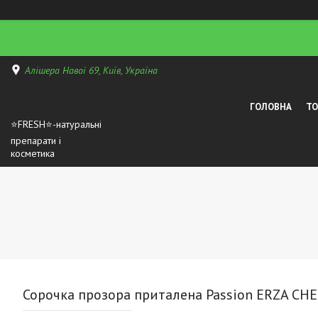
Алішера Навої 69, Київ, Україна
ГОЛОВНА
Т
⭐FRESH⭐-натуральні
препарати і
косметика
Сорочка прозора приталена Passion ERZA CHEMI