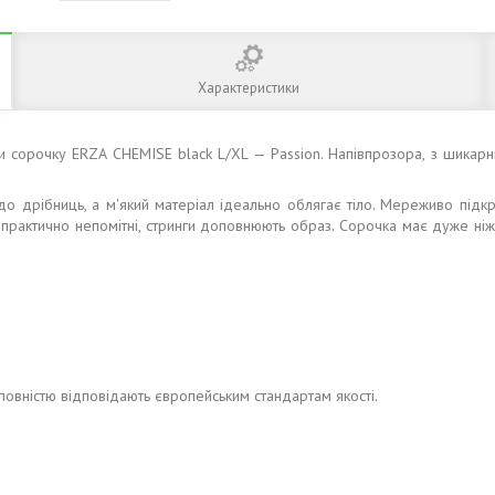
Характеристики
ти сорочку ERZA CHEMISE black L/XL — Passion. Напівпрозора, з шика
о дрібниць, а м'який матеріал ідеально облягає тіло. Мереживо підк
, практично непомітні, стринги доповнюють образ. Сорочка має дуже ні
 повністю відповідають європейським стандартам якості.