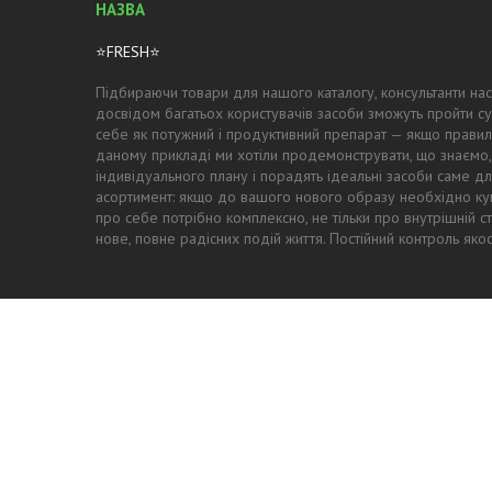
⭐FRESH⭐
Підбираючи товари для нашого каталогу, консультанти нас
досвідом багатьох користувачів засоби зможуть пройти су
себе як потужний і продуктивний препарат — якщо правил
даному прикладі ми хотіли продемонструвати, що знаємо,
індивідуального плану і порадять ідеальні засоби саме для
асортимент: якщо до вашого нового образу необхідно купи
про себе потрібно комплексно, не тільки про внутрішній с
нове, повне радісних подій життя. Постійний контроль як