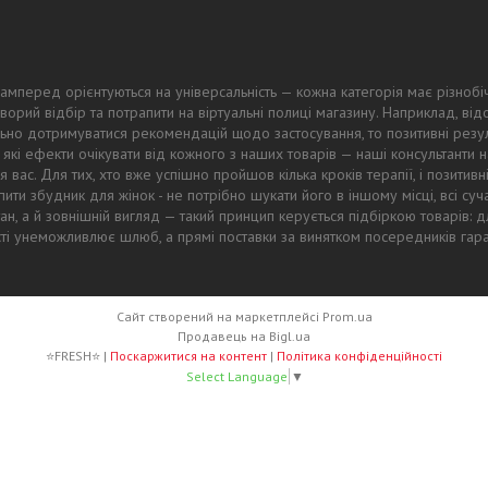
амперед орієнтуються на універсальність — кожна категорія має різнобі
ворий відбір та потрапити на віртуальні полиці магазину. Наприклад, в
ьно дотримуватися рекомендацій щодо застосування, то позитивні резул
 які ефекти очікувати від кожного з наших товарів — наші консультанти
 вас. Для тих, хто вже успішно пройшов кілька кроків терапії, і позитив
ти збудник для жінок - не потрібно шукати його в іншому місці, всі суч
тан, а й зовнішній вигляд — такий принцип керується підбіркою товарів
ості унеможливлює шлюб, а прямі поставки за винятком посередників гар
Сайт створений на маркетплейсі
Prom.ua
Продавець на Bigl.ua
⭐FRESH⭐ |
Поскаржитися на контент
|
Політика конфіденційності
Select Language
▼