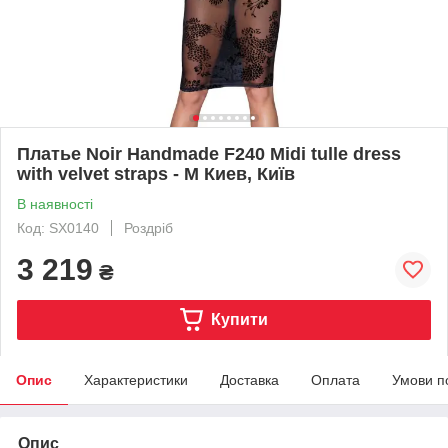
Платье Noir Handmade F240 Midi tulle dress
with velvet straps - M Киев, Київ
В наявності
Код: SX0140
Роздріб
3 219
₴
Купити
Опис
Характеристики
Доставка
Оплата
Умови п
Опис