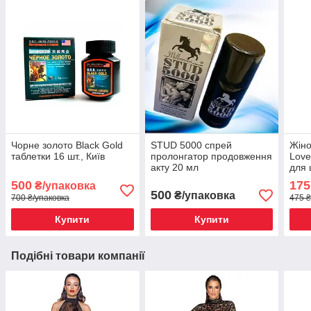
Чорне золото Black Gold
STUD 5000 спрей
Жіно
таблетки 16 шт., Київ
пролонгатор продовження
Love
акту 20 мл
для 
500
175
₴/упаковка
500
₴/упаковка
700 ₴/упаковка
475 ₴
Купити
Купити
Подібні товари компанії