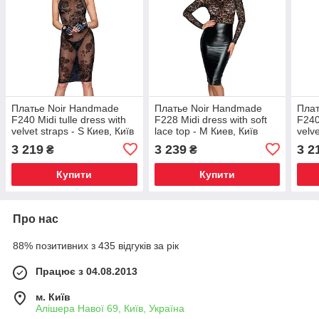
Платье Noir Handmade
Платье Noir Handmade
Плат
F240 Midi tulle dress with
F228 Midi dress with soft
F240
velvet straps - S Киев, Київ
lace top - M Киев, Київ
velve
3 219
3 239
3 2
₴
₴
Купити
Купити
Про нас
88% позитивних з 435 відгуків за рік
Працює з 04.08.2013
м. Київ
Алішера Навої 69, Київ, Україна