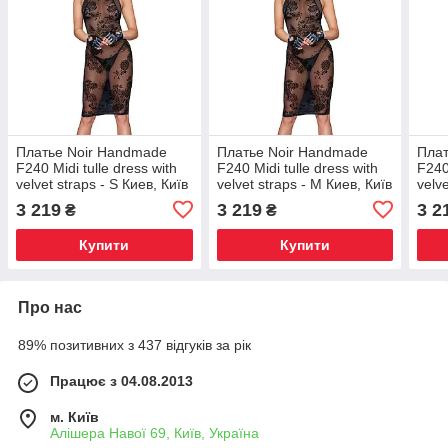
Платье Noir Handmade
Платье Noir Handmade
Плат
F240 Midi tulle dress with
F240 Midi tulle dress with
F240
velvet straps - S Киев, Київ
velvet straps - M Киев, Київ
velve
3 219
3 219
3 2
₴
₴
Купити
Купити
Про нас
89% позитивних з 437 відгуків за рік
Працює з 04.08.2013
м. Київ
Алішера Навої 69, Київ, Україна