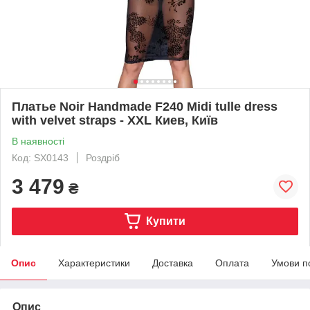
Платье Noir Handmade F240 Midi tulle dress
with velvet straps - XXL Киев, Київ
В наявності
Код: SX0143
Роздріб
3 479
₴
Купити
Опис
Характеристики
Доставка
Оплата
Умови п
Опис