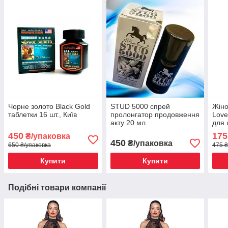
Чорне золото Black Gold
STUD 5000 спрей
Жіно
таблетки 16 шт., Київ
пролонгатор продовження
Love
акту 20 мл
для 
450
175
₴/упаковка
450
₴/упаковка
650 ₴/упаковка
475 ₴
Купити
Купити
Подібні товари компанії