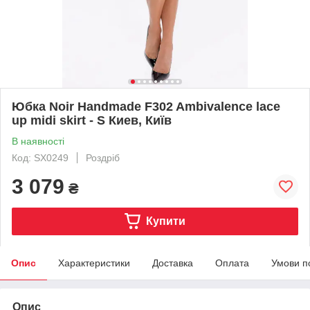
Юбка Noir Handmade F302 Ambivalence lace
up midi skirt - S Киев, Київ
В наявності
Код: SX0249
Роздріб
3 079
₴
Купити
Опис
Характеристики
Доставка
Оплата
Умови п
Опис