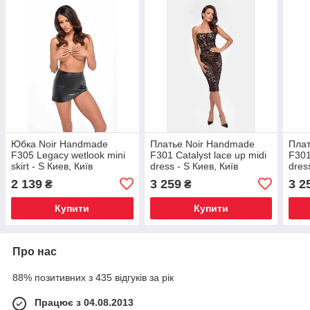
Юбка Noir Handmade
Платье Noir Handmade
Плат
F305 Legacy wetlook mini
F301 Catalyst lace up midi
F301
skirt - S Киев, Київ
dress - S Киев, Київ
dres
2 139
3 259
3 2
₴
₴
Купити
Купити
Про нас
88% позитивних з 435 відгуків за рік
Працює з 04.08.2013