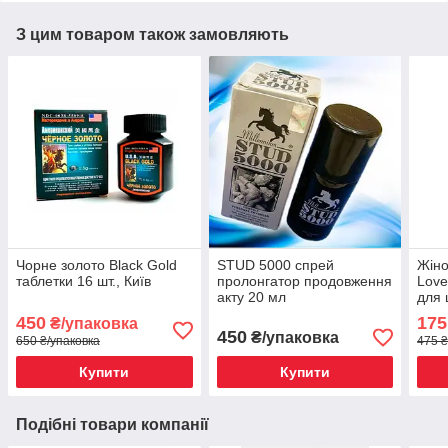
З цим товаром також замовляють
Чорне золото Black Gold
STUD 5000 спрей
Жіно
таблетки 16 шт., Київ
пролонгатор продовження
Love
акту 20 мл
для 
450
175
₴/упаковка
450
₴/упаковка
650 ₴/упаковка
475 ₴
Купити
Купити
Подібні товари компанії