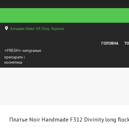
Алішера Навої 69, Київ, Україна
ГОЛОВНА
Т
⭐FRESH⭐-натуральні
препарати і
косметика
Платье Noir Handmade F312 Divinity long flock