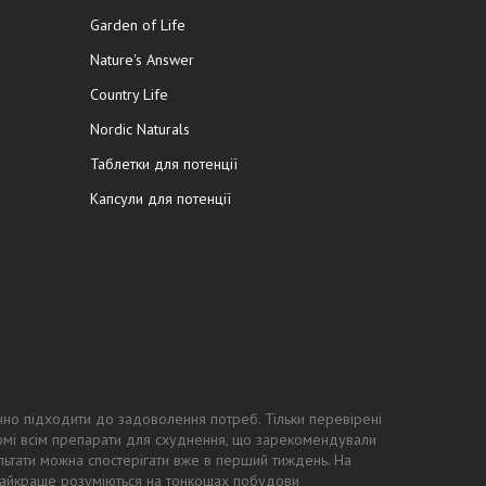
Garden of Life
Nature's Answer
Country Life
Nordic Naturals
Таблетки для потенції
Капсули для потенції
чно підходити до задоволення потреб. Тільки перевірені
ідомі всім препарати для схуднення, що зарекомендували
ьтати можна спостерігати вже в перший тиждень. На
 найкраще розуміються на тонкощах побудови