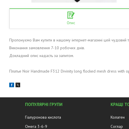
Опис
Пропонуємо Вам купити в нашому інтернет-магазині цей чудовий 
Виконання замовлення 7-10 робочих днів.
Докладний опис надасть за запитом.
Платье Noir Handmade F312 Divinity long flocked mesh dress with o
ПОПУЛЯРНІ ГРУПИ
КРАЩІ Т
Гіалуронова кислота
Колаген
Омега 3-6-9
Соглар