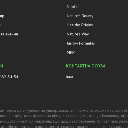
NeoCell
жир
Nature's Bounty
и
Healthy Origins
та ензими
Nature's Way
Jarrow Formulas
MRM
 682-34-54
Інна
амперед орієнтуються на універсальність — кожна категорія має різнобі
ворий відбір та потрапити на віртуальні полиці магазину. Наприклад, в
ьно дотримуватися рекомендацій щодо застосування, то позитивні резул
 які ефекти очікувати від кожного з наших товарів — наші консультанти