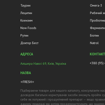
Таурин
Омега-3
Лецитин
Рибячий 
Коензим
Пробіотик
Now Foods
Ферменти 
Рутин
Біотин
Доктор Бест
Natrol
+380 (95)
Алішера Навої 69, Київ, Україна
⭐FRESH⭐
Підбираючи товари для нашого каталогу, консультанти нас
досвідом багатьох користувачів засоби зможуть пройти су
себе як потужний і продуктивний препарат — якщо правил
даному прикладі ми хотіли продемонструвати, що знаємо,