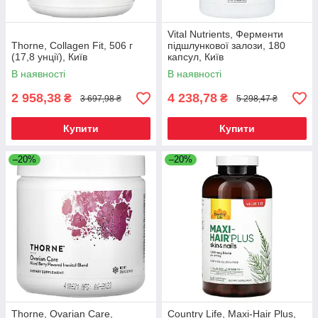
Vital Nutrients, Ферменти
Thorne, Collagen Fit, 506 г
підшлункової залози, 180
(17,8 унції), Київ
капсул, Київ
В наявності
В наявності
2 958,38
4 238,78
₴
₴
3 697,98 ₴
5 298,47 ₴
Купити
Купити
–20%
–20%
Thorne, Ovarian Care,
Country Life, Maxi-Hair Plus,