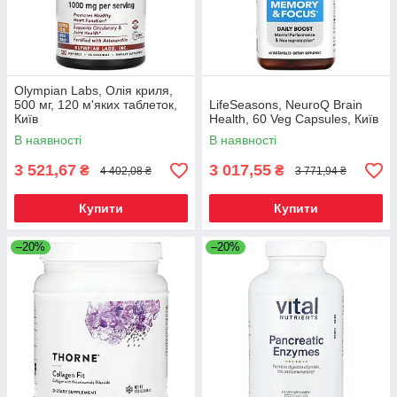
Olympian Labs, Олія криля,
500 мг, 120 м'яких таблеток,
LifeSeasons, NeuroQ Brain
Київ
Health, 60 Veg Capsules, Київ
В наявності
В наявності
3 521,67
3 017,55
₴
₴
4 402,08 ₴
3 771,94 ₴
Купити
Купити
–20%
–20%