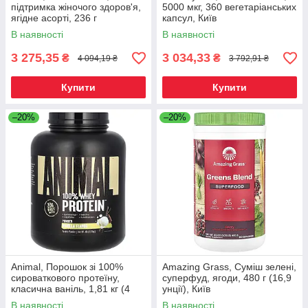
підтримка жіночого здоров'я,
5000 мкг, 360 вегетаріанських
ягідне асорті, 236 г
капсул, Київ
(8,32 унції), Київ
В наявності
В наявності
3 275,35
3 034,33
₴
₴
4 094,19 ₴
3 792,91 ₴
Купити
Купити
–20%
–20%
Animal, Порошок зі 100%
Amazing Grass, Суміш зелені,
сироваткового протеїну,
суперфуд, ягоди, 480 г (16,9
класична ваніль, 1,81 кг (4
унції), Київ
фунти), Київ
В наявності
В наявності