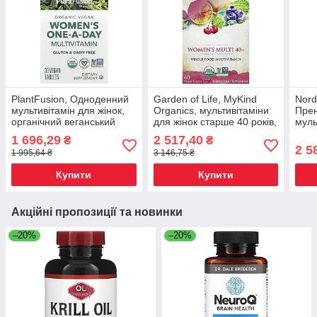
PlantFusion, Одноденний
Garden of Life, MyKind
Nord
мультивітамін для жінок,
Organics, мультивітаміни
Прен
органічний веганський
для жінок старше 40 років,
муль
продукт, 30 веганських
60 таблеток веганских,
табл
1 696,29
2 517,40
₴
₴
таблеток Київ, Київ
Київ
2 5
1 995,64 ₴
3 146,75 ₴
Купити
Купити
Акційні пропозиції та новинки
–20%
–20%