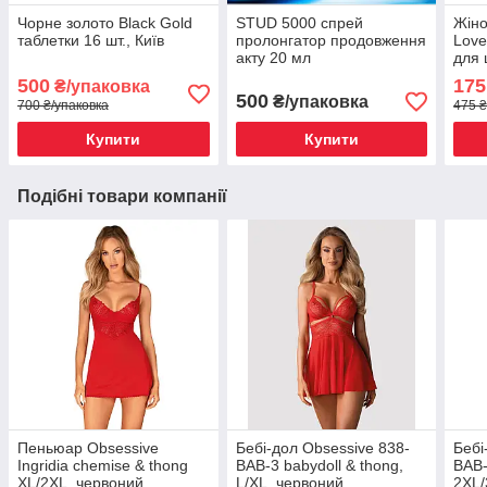
Чорне золото Black Gold
STUD 5000 спрей
Жіно
таблетки 16 шт., Київ
пролонгатор продовження
Love
акту 20 мл
для 
500
175
₴/упаковка
500
₴/упаковка
700 ₴/упаковка
475 ₴
Купити
Купити
Подібні товари компанії
Пеньюар Obsessive
Бебі-дол Obsessive 838-
Бебі
Ingridia chemise & thong
BAB-3 babydoll & thong,
BAB-
XL/2XL, червоний,
L/XL, червоний,
2XL/