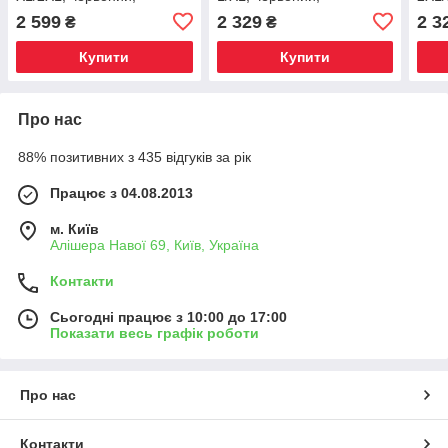
сорочка, стринги, Київ
мереживний ліф, стринги
мере
2 599
2 329
2 3
₴
₴
в комплекті
в ко
Купити
Купити
Про нас
88% позитивних з 435 відгуків за рік
Працює з 04.08.2013
м. Київ
Алішера Навої 69, Київ, Україна
Контакти
Сьогодні працює з 10:00 до 17:00
Показати весь графік роботи
Про нас
Контакти