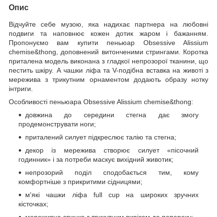
Опис
Відчуйте себе музою, яка надихає партнера на любовні
подвиги та наповнює кожен дотик жаром і бажанням.
Пропонуємо вам купити пеньюар Obsessive Alissium
chemise&thong, доповнений витонченими стрингами. Коротка
приталена модель виконана з гладкої непрозорої тканини, що
пестить шкіру. А чашки ліфа та V-подібна вставка на животі з
мережива з трикутним орнаментом додають образу нотку
інтриги.
Особливості пеньюара Obsessive Alissium chemise&thong:
довжина до середини стегна дає змогу
продемонструвати ноги;
приталений силует підкреслює талію та стегна;
декор із мережива створює силует «пісочний
годинник» і за потреби маскує вихідний животик;
непрозорий поділ сподобається тим, кому
комфортніше з прикритими сідницями;
м'які чашки ліфа full cup на широких зручних
кісточках;
мереживна спинка з трикутним вирізом до попереку;