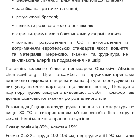
застібка на три гачки на спині;
регульовані бретелі;
підвіска з рожевого золота без нікелю;
стринги-трикутники з боковинками у формі ниточок;
комплект розроблений в ЄС і виготовлений із
дотриманням європейських стандартів якості пошиття
та матеріалів. Мереживо, тканини та фурнітура не
викликають алергії та подразнення на шкірі.
Поповніть колекцію білизни пеньюаром Obsessive Alissium
chemise&thong. Цей ансамбль із трусиками-стрингами
витончено підкреслить переваги вашої фігури, сфокусуючи на
них увагу пилкого партнера, що любить погляд. Подаруйте
партнеру чудове вишукане видовище, а собі — комфорт від
дотиків шовковистої тканини до розпаленого тіла.
Рекомендації щодо догляду: ручне прання за температури не
вище 30 °C з використанням м'яких засобів без хлору в
складі. Ніжні машинне прання та сушіння.
Склад: поліамід 85%, еластан 15%.
Розмір XL/2XL: груди 100-109 см, під грудьми 81-90 см, талія