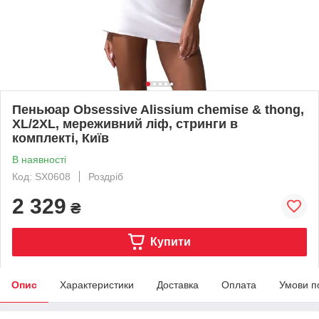
Пеньюар Obsessive Alissium chemise & thong,
XL/2XL, мереживний ліф, стринги в
комплекті, Київ
В наявності
Код: SX0608
Роздріб
2 329
₴
Купити
Опис
Характеристики
Доставка
Оплата
Умови п