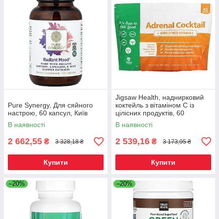
Jigsaw Health, наднирковий
Pure Synergy, Для сяйного
коктейль з вітаміном C із
настрою, 60 капсул, Київ
цілісних продуктів, 60
пакетиків, 240 г (8,5 унції),
В наявності
В наявності
Київ
2 662,55
2 539,16
₴
₴
3 328,18 ₴
3 173,95 ₴
Купити
Купити
–20%
–20%