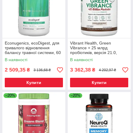
Econugenics, ecoDigest, для
Vibrant Health, Green
тривалого відновлення
Vibrance + 25 млрд
балансу травної системи, 60
пробіотиків, версія 21.0,
вегетаріанських, Київ
шоколад і кокос, 350 г (12,35
В наявності
В наявності
унції), Київ
2 509,35
3 362,38
₴
₴
3 136,68 ₴
4 202,97 ₴
Купити
Купити
–20%
–20%