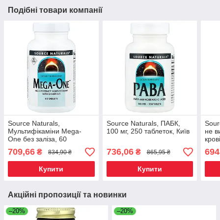
Подібні товари компанії
Source Naturals,
Source Naturals, ПАБК,
Sour
Мультифікаміни Mega-
100 мг, 250 таблеток, Київ
не в
One без заліза, 60
кров
таблеток, Київ
Київ
709,66
736,06
694
₴
₴
834,90 ₴
865,95 ₴
Купити
Купити
Акційні пропозиції та новинки
–20%
–20%