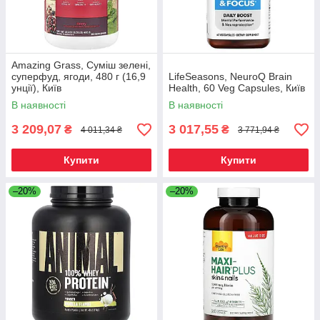
Amazing Grass, Суміш зелені,
суперфуд, ягоди, 480 г (16,9
LifeSeasons, NeuroQ Brain
унції), Київ
Health, 60 Veg Capsules, Київ
В наявності
В наявності
3 209,07
3 017,55
₴
₴
4 011,34 ₴
3 771,94 ₴
Купити
Купити
–20%
–20%