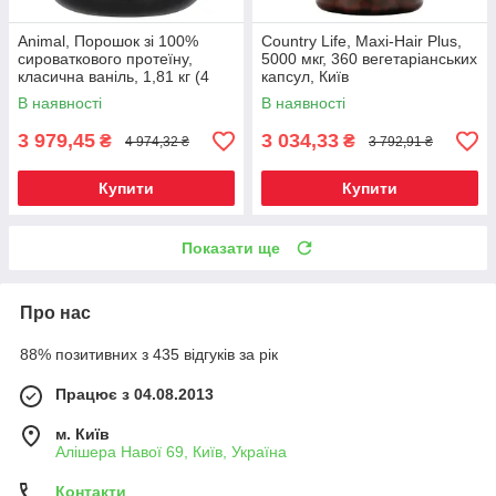
Animal, Порошок зі 100%
Country Life, Maxi-Hair Plus,
сироваткового протеїну,
5000 мкг, 360 вегетаріанських
класична ваніль, 1,81 кг (4
капсул, Київ
фунти), Київ
В наявності
В наявності
3 979,45
3 034,33
₴
₴
4 974,32 ₴
3 792,91 ₴
Купити
Купити
Показати ще
Про нас
88% позитивних з 435 відгуків за рік
Працює з 04.08.2013
м. Київ
Алішера Навої 69, Київ, Україна
Контакти